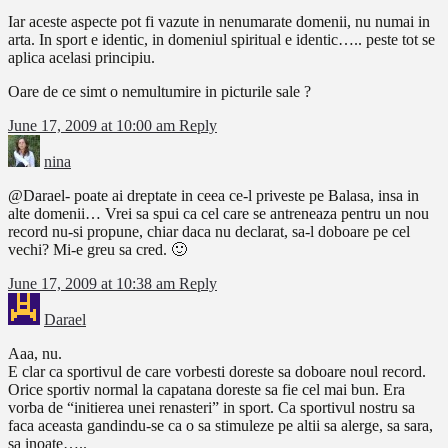
Iar aceste aspecte pot fi vazute in nenumarate domenii, nu numai in
arta. In sport e identic, in domeniul spiritual e identic….. peste tot se
aplica acelasi principiu.
Oare de ce simt o nemultumire in picturile sale ?
June 17, 2009 at 10:00 am
Reply
nina
@Darael- poate ai dreptate in ceea ce-l priveste pe Balasa, insa in
alte domenii… Vrei sa spui ca cel care se antreneaza pentru un nou
record nu-si propune, chiar daca nu declarat, sa-l doboare pe cel
vechi? Mi-e greu sa cred. 🙂
June 17, 2009 at 10:38 am
Reply
Darael
Aaa, nu.
E clar ca sportivul de care vorbesti doreste sa doboare noul record.
Orice sportiv normal la capatana doreste sa fie cel mai bun. Era
vorba de “initierea unei renasteri” in sport. Ca sportivul nostru sa
faca aceasta gandindu-se ca o sa stimuleze pe altii sa alerge, sa sara,
sa inoate…..