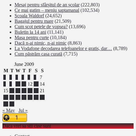
Mesaj pentru sfârșitul de an școlar
(222,803)
Ce mai gatim – meniu saptamanal
(102,534)
Şcoala Waldorf
(24,652)
Bagajul pentru mare
(21,509)
Cum scot petele de vopsea?
(13,696)
Buletin la 14 ani
(11,141)
Masa pentru curte
(10,184)
Dacă n-ai nimic, n-ai nimic
(8,863)
La Vodafone decodarea telefoanelor e gratis, dar…
(8,789)
Cum păstrăm casa curată
(7,715)
June 2009
M
T
W
T
F
S
S
1
2
3
4
5
6
7
8
9
10
11
12
13
14
15
16
17
18
19
20
21
22
23
24
25
26
27
28
29
30
« May
Jul »
Daca vrei sa stii cine sunt