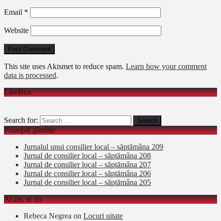
Email
*
Website
This site uses Akismet to reduce spam.
Learn how your comment
data is processed
.
LikeBox
Search for:
Proaspăt gândite
Jurnalul unui consilier local – săptămâna 209
Jurnal de consilier local – săptămâna 208
Jurnal de consilier local – săptămâna 207
Jurnal de consilier local – săptămâna 206
Jurnal de consilier local – săptămâna 205
Ai zis, ai zis
Rebeca Negrea
on
Locuri uitate