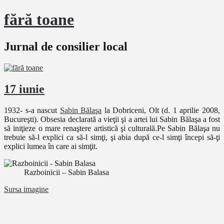
fără toane
Jurnal de consilier local
17 iunie
1932- s-a nascut
Sabin Bălaşa
la Dobriceni, Olt (d. 1 aprilie 2008,
Bucureşti). Obsesia declarată a vieţii şi a artei lui Sabin Bălaşa a fost
să iniţieze o mare renaştere artistică şi culturală.Pe Sabin Bălaşa nu
trebuie să-l explici ca să-l simţi, şi abia după ce-l simţi începi să-ţi
explici lumea în care ai simţit.
Razboinicii – Sabin Balasa
Sursa imagine