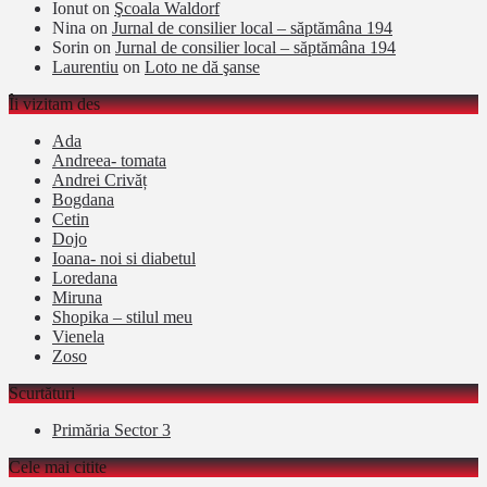
Ionut
on
Şcoala Waldorf
Nina
on
Jurnal de consilier local – săptămâna 194
Sorin
on
Jurnal de consilier local – săptămâna 194
Laurentiu
on
Loto ne dă şanse
Îi vizitam des
Ada
Andreea- tomata
Andrei Crivăț
Bogdana
Cetin
Dojo
Ioana- noi si diabetul
Loredana
Miruna
Shopika – stilul meu
Vienela
Zoso
Scurtături
Primăria Sector 3
Cele mai citite