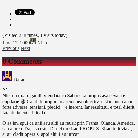
(Visited 248 times, 1 visits today)
June 17, 2009
Nina
Previous
Next
0 Comments
Darael
🙂
Nici nu m-am gandit vreodata ca Sabin si-a propus asa ceva; ce
copilarie 😀 Cand iti propui un asemenea obiectiv, instantaneu apar
forte adverse, tensiuni, piedici – e inerent. Iar rezultatul e total diferit
fata de intentia initiala.
O sa imi spui ca unii sau altii au reusit prin Franta, Olanda, America,
sau aiurea. Da, asa este. Dar ei nu si-au PROPUS. Si-au trait viata,
si-au cladit opera si apoi altii i-au urmat.