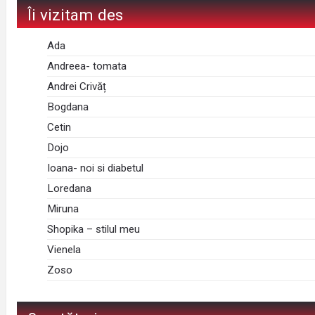
Îi vizitam des
Ada
Andreea- tomata
Andrei Crivăț
Bogdana
Cetin
Dojo
Ioana- noi si diabetul
Loredana
Miruna
Shopika – stilul meu
Vienela
Zoso