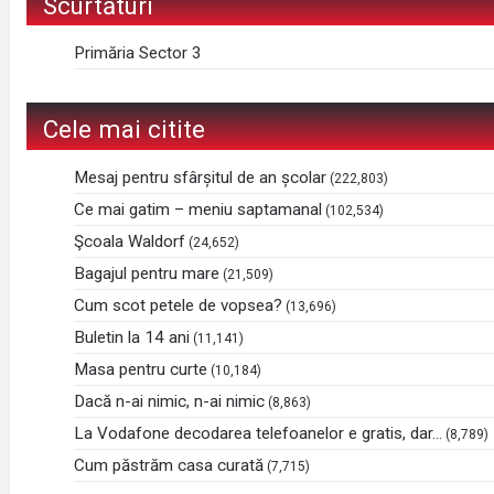
Scurtături
Primăria Sector 3
Cele mai citite
Mesaj pentru sfârșitul de an școlar
(222,803)
Ce mai gatim – meniu saptamanal
(102,534)
Şcoala Waldorf
(24,652)
Bagajul pentru mare
(21,509)
Cum scot petele de vopsea?
(13,696)
Buletin la 14 ani
(11,141)
Masa pentru curte
(10,184)
Dacă n-ai nimic, n-ai nimic
(8,863)
La Vodafone decodarea telefoanelor e gratis, dar…
(8,789)
Cum păstrăm casa curată
(7,715)