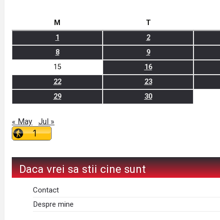
M
T
1
2
8
9
15
16
22
23
29
30
« May
Jul »
Daca vrei sa stii cine sunt
Contact
Despre mine