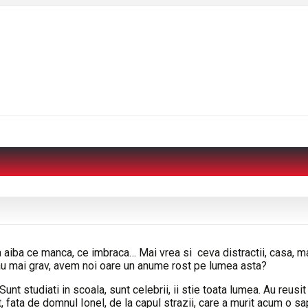
a aiba ce manca, ce imbraca… Mai vrea si ceva distractii, casa, m
au mai grav, avem noi oare un anume rost pe lumea asta?
unt studiati in scoala, sunt celebrii, ii stie toata lumea. Au reusi
nt, fata de domnul Ionel, de la capul strazii, care a murit acum o 