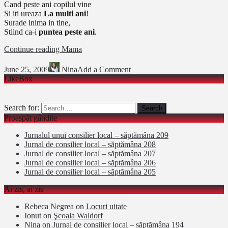
Cand peste ani copilul vine
Si iti ureaza
La multi ani
!
Surade inima in tine,
Stiind ca-i
puntea peste ani
.
Continue reading
Mama
June 25, 2009
Nina
Add a Comment
LikeBox
Search for:
Proaspăt gândite
Jurnalul unui consilier local – săptămâna 209
Jurnal de consilier local – săptămâna 208
Jurnal de consilier local – săptămâna 207
Jurnal de consilier local – săptămâna 206
Jurnal de consilier local – săptămâna 205
Ai zis, ai zis
Rebeca Negrea
on
Locuri uitate
Ionut
on
Şcoala Waldorf
Nina
on
Jurnal de consilier local – săptămâna 194