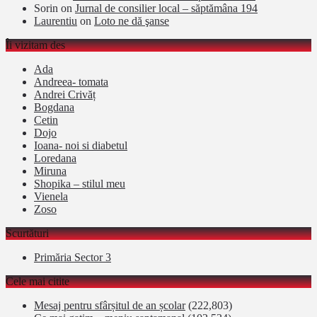
Sorin
on
Jurnal de consilier local – săptămâna 194
Laurentiu
on
Loto ne dă şanse
Îi vizitam des
Ada
Andreea- tomata
Andrei Crivăț
Bogdana
Cetin
Dojo
Ioana- noi si diabetul
Loredana
Miruna
Shopika – stilul meu
Vienela
Zoso
Scurtături
Primăria Sector 3
Cele mai citite
Mesaj pentru sfârșitul de an școlar
(222,803)