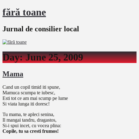
fără toane
Jurnal de consilier local
Day:
June 25, 2009
Mama
Cand un copil timid iti spune,
Mamuca scumpa te iubesc,
Esti tot ce am mai scump pe lume
Si viata lunga iti doresc!
Tu mama, te apleci senina,
Il mangai tandru, dragastos,
Si-i spui incet, cu vocea plina:
Copile, tu sa cresti frumos!