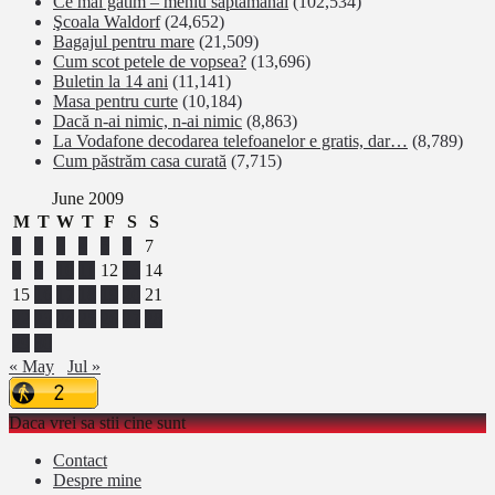
Ce mai gatim – meniu saptamanal
(102,534)
Şcoala Waldorf
(24,652)
Bagajul pentru mare
(21,509)
Cum scot petele de vopsea?
(13,696)
Buletin la 14 ani
(11,141)
Masa pentru curte
(10,184)
Dacă n-ai nimic, n-ai nimic
(8,863)
La Vodafone decodarea telefoanelor e gratis, dar…
(8,789)
Cum păstrăm casa curată
(7,715)
June 2009
M
T
W
T
F
S
S
1
2
3
4
5
6
7
8
9
10
11
12
13
14
15
16
17
18
19
20
21
22
23
24
25
26
27
28
29
30
« May
Jul »
Daca vrei sa stii cine sunt
Contact
Despre mine