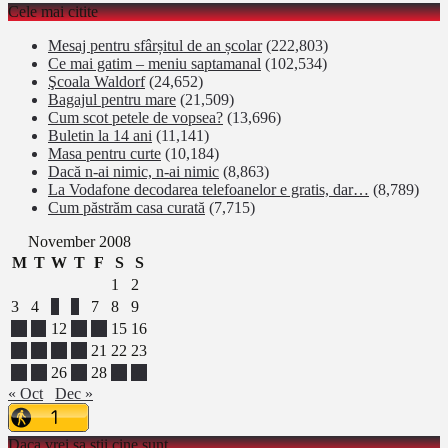
Cele mai citite
Mesaj pentru sfârșitul de an școlar
(222,803)
Ce mai gatim – meniu saptamanal
(102,534)
Şcoala Waldorf
(24,652)
Bagajul pentru mare
(21,509)
Cum scot petele de vopsea?
(13,696)
Buletin la 14 ani
(11,141)
Masa pentru curte
(10,184)
Dacă n-ai nimic, n-ai nimic
(8,863)
La Vodafone decodarea telefoanelor e gratis, dar…
(8,789)
Cum păstrăm casa curată
(7,715)
November 2008
M
T
W
T
F
S
S
1
2
3
4
5
6
7
8
9
10
11
12
13
14
15
16
17
18
19
20
21
22
23
24
25
26
27
28
29
30
« Oct
Dec »
Daca vrei sa stii cine sunt