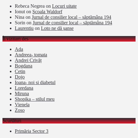
Rebeca Negrea
on
Locuri uitate
Ionut
on
Şcoala Waldorf
Nina
on
Jurnal de consilier local – săptămâna 194
Sorin
on
Jurnal de consilier local – săptămâna 194
Laurentiu
on
Loto ne dă şanse
Îi vizitam des
Ada
Andreea- tomata
Andrei Crivăț
Bogdana
Cetin
Dojo
Ioana- noi si diabetul
Loredana
Miruna
Shopika – stilul meu
Vienela
Zoso
Scurtături
Primăria Sector 3