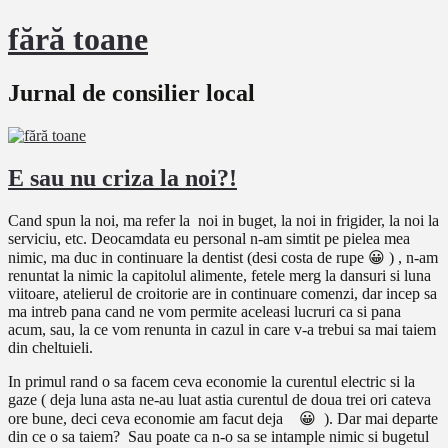
fără toane
Jurnal de consilier local
E sau nu criza la noi?!
Cand spun la noi, ma refer la noi in buget, la noi in frigider, la noi la
serviciu, etc. Deocamdata eu personal n-am simtit pe pielea mea
nimic, ma duc in continuare la dentist (desi costa de rupe 😀 ) , n-am
renuntat la nimic la capitolul alimente, fetele merg la dansuri si luna
viitoare, atelierul de croitorie are in continuare comenzi, dar incep sa
ma intreb pana cand ne vom permite aceleasi lucruri ca si pana
acum, sau, la ce vom renunta in cazul in care v-a trebui sa mai taiem
din cheltuieli.
In primul rand o sa facem ceva economie la curentul electric si la
gaze ( deja luna asta ne-au luat astia curentul de doua trei ori cateva
ore bune, deci ceva economie am facut deja 😀 ). Dar mai departe
din ce o sa taiem? Sau poate ca n-o sa se intample nimic si bugetul