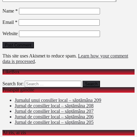
Name
*
Email
*
Website
This site uses Akismet to reduce spam.
Learn how your comment
data is processed
.
LikeBox
Search for:
Proaspăt gândite
Jurnalul unui consilier local – săptămâna 209
Jurnal de consilier local – săptămâna 208
Jurnal de consilier local – săptămâna 207
Jurnal de consilier local – săptămâna 206
Jurnal de consilier local – săptămâna 205
Ai zis, ai zis