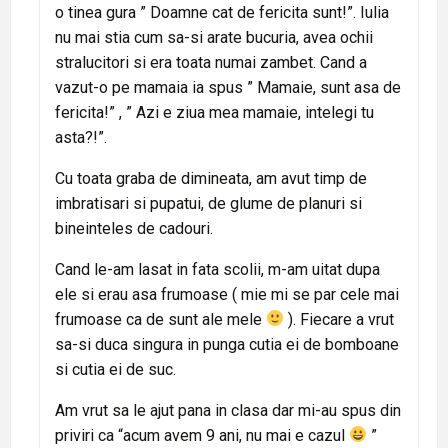
o tinea gura ” Doamne cat de fericita sunt!”. Iulia
nu mai stia cum sa-si arate bucuria, avea ochii
stralucitori si era toata numai zambet. Cand a
vazut-o pe mamaia ia spus ” Mamaie, sunt asa de
fericita!” , ” Azi e ziua mea mamaie, intelegi tu
asta?!”.
Cu toata graba de dimineata, am avut timp de
imbratisari si pupatui, de glume de planuri si
bineinteles de cadouri.
Cand le-am lasat in fata scolii, m-am uitat dupa
ele si erau asa frumoase ( mie mi se par cele mai
frumoase ca de sunt ale mele
). Fiecare a vrut
sa-si duca singura in punga cutia ei de bomboane
si cutia ei de suc.
Am vrut sa le ajut pana in clasa dar mi-au spus din
priviri ca “acum avem 9 ani, nu mai e cazul
”