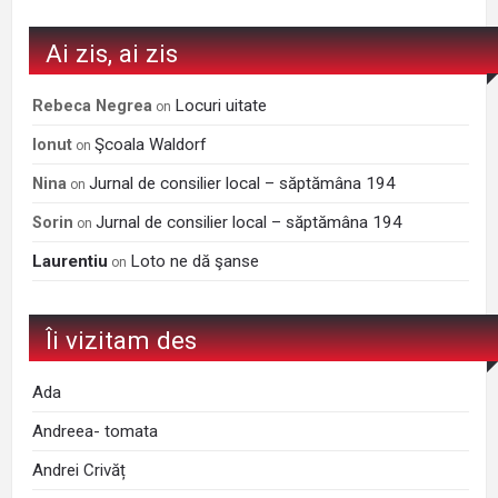
Ai zis, ai zis
Locuri uitate
Rebeca Negrea
on
Şcoala Waldorf
Ionut
on
Jurnal de consilier local – săptămâna 194
Nina
on
Jurnal de consilier local – săptămâna 194
Sorin
on
Laurentiu
Loto ne dă şanse
on
Îi vizitam des
Ada
Andreea- tomata
Andrei Crivăț