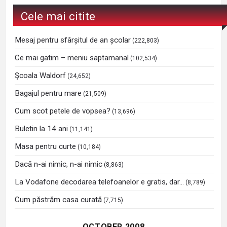
Cele mai citite
Mesaj pentru sfârșitul de an școlar
(222,803)
Ce mai gatim – meniu saptamanal
(102,534)
Şcoala Waldorf
(24,652)
Bagajul pentru mare
(21,509)
Cum scot petele de vopsea?
(13,696)
Buletin la 14 ani
(11,141)
Masa pentru curte
(10,184)
Dacă n-ai nimic, n-ai nimic
(8,863)
La Vodafone decodarea telefoanelor e gratis, dar…
(8,789)
Cum păstrăm casa curată
(7,715)
OCTOBER 2008