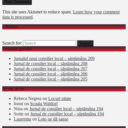
This site uses Akismet to reduce spam.
Learn how your comment
data is processed
.
LikeBox
Search for:
Proaspăt gândite
Jurnalul unui consilier local – săptămâna 209
Jurnal de consilier local – săptămâna 208
Jurnal de consilier local – săptămâna 207
Jurnal de consilier local – săptămâna 206
Jurnal de consilier local – săptămâna 205
Ai zis, ai zis
Rebeca Negrea
on
Locuri uitate
Ionut
on
Şcoala Waldorf
Nina
on
Jurnal de consilier local – săptămâna 194
Sorin
on
Jurnal de consilier local – săptămâna 194
Laurentiu
on
Loto ne dă şanse