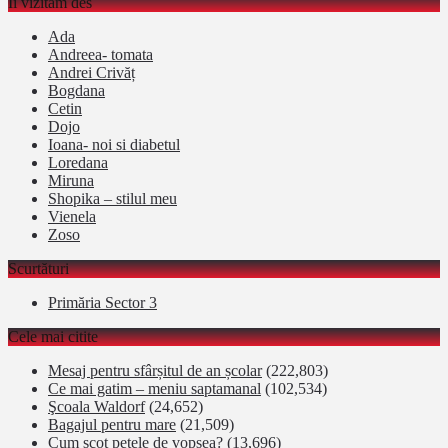
Îi vizitam des
Ada
Andreea- tomata
Andrei Crivăț
Bogdana
Cetin
Dojo
Ioana- noi si diabetul
Loredana
Miruna
Shopika – stilul meu
Vienela
Zoso
Scurtături
Primăria Sector 3
Cele mai citite
Mesaj pentru sfârșitul de an școlar
(222,803)
Ce mai gatim – meniu saptamanal
(102,534)
Şcoala Waldorf
(24,652)
Bagajul pentru mare
(21,509)
Cum scot petele de vopsea?
(13,696)