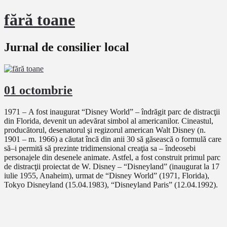
fără toane
Jurnal de consilier local
01 octombrie
1971 – A fost inaugurat “Disney World” – îndrăgit parc de distracţii
din Florida, devenit un adevărat simbol al americanilor. Cineastul,
producătorul, desenatorul şi regizorul american Walt Disney (n.
1901 – m. 1966) a căutat încă din anii 30 să găsească o formulă care
să–i permită să prezinte tridimensional creaţia sa – îndeosebi
personajele din desenele animate. Astfel, a fost construit primul parc
de distracţii proiectat de W. Disney – “Disneyland” (inaugurat la 17
iulie 1955, Anaheim), urmat de “Disney World” (1971, Florida),
Tokyo Disneyland (15.04.1983), “Disneyland Paris” (12.04.1992).