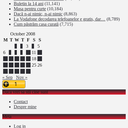
Buletin la 14 ani
(11,141)
Masa pentru curte
(10,184)
Dacă n-ai nimic, n-ai nimic
(8,863)
La Vodafone decodarea telefoanelor e gratis, dar…
(8,789)
Cum păstrăm casa curată
(7,715)
October 2008
M
T
W
T
F
S
S
1
2
3
4
5
6
7
8
9
10
11
12
13
14
15
16
17
18
19
20
21
22
23
24
25
26
27
28
29
30
31
« Sep
Nov »
Daca vrei sa stii cine sunt
Contact
Despre mine
Meta
Log in