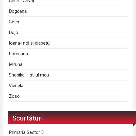
Andrei Crivăț
Bogdana
Cetin
Dojo
Ioana- noi si diabetul
Loredana
Miruna
Shopika – stilul meu
Vienela
Zoso
Scurtături
Primăria Sector 3