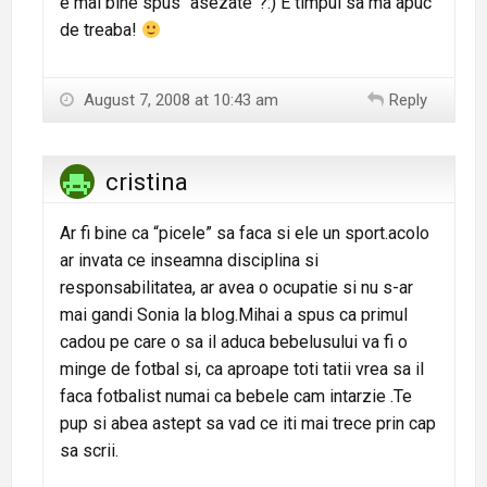
e mai bine spus “asezate”?:) E timpul sa ma apuc
de treaba!
August 7, 2008 at 10:43 am
Reply
cristina
Ar fi bine ca “picele” sa faca si ele un sport.acolo
ar invata ce inseamna disciplina si
responsabilitatea, ar avea o ocupatie si nu s-ar
mai gandi Sonia la blog.Mihai a spus ca primul
cadou pe care o sa il aduca bebelusului va fi o
minge de fotbal si, ca aproape toti tatii vrea sa il
faca fotbalist numai ca bebele cam intarzie .Te
pup si abea astept sa vad ce iti mai trece prin cap
sa scrii.