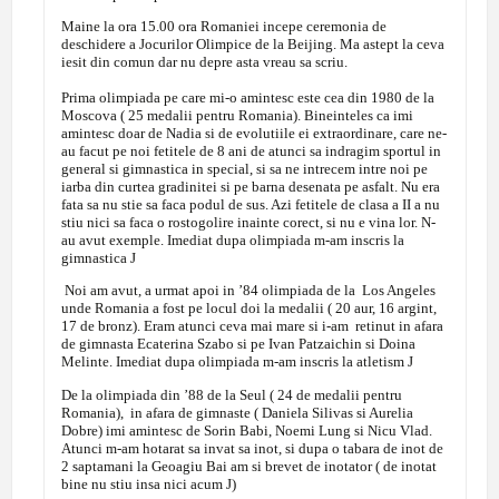
Maine la ora 15.00 ora Romaniei incepe ceremonia de
deschidere a Jocurilor Olimpice de la Beijing. Ma astept la ceva
iesit din comun dar nu depre asta vreau sa scriu.
Prima olimpiada pe care mi-o amintesc este cea din 1980 de la
Moscova ( 25 medalii pentru Romania). Bineinteles ca imi
amintesc doar de Nadia si de evolutiile ei extraordinare, care ne-
au facut pe noi fetitele de 8 ani de atunci sa indragim sportul in
general si gimnastica in special, si sa ne intrecem intre noi pe
iarba din curtea gradinitei si pe barna desenata pe asfalt. Nu era
fata sa nu stie sa faca podul de sus. Azi fetitele de clasa a II a nu
stiu nici sa faca o rostogolire inainte corect, si nu e vina lor. N-
au avut exemple. Imediat dupa olimpiada m-am inscris la
gimnastica
J
Noi am avut, a urmat apoi in ’84 olimpiada de la Los Angeles
unde Romania a fost pe locul doi la medalii ( 20 aur, 16 argint,
17 de bronz). Eram atunci ceva mai mare si i-am retinut in afara
de gimnasta Ecaterina Szabo si pe Ivan Patzaichin si Doina
Melinte. Imediat dupa olimpiada m-am inscris la atletism
J
De la olimpiada din ’88 de la Seul ( 24 de medalii pentru
Romania), in afara de gimnaste ( Daniela Silivas si Aurelia
Dobre) imi amintesc de Sorin Babi, Noemi Lung si Nicu Vlad.
Atunci m-am hotarat sa invat sa inot, si dupa o tabara de inot de
2 saptamani la Geoagiu Bai am si brevet de inotator ( de inotat
bine nu stiu insa nici acum
J
)