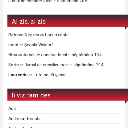
Jurnal de consilier local – săptămâna 205
Ai zis, ai zis
Locuri uitate
Rebeca Negrea
on
Şcoala Waldorf
Ionut
on
Jurnal de consilier local – săptămâna 194
Nina
on
Jurnal de consilier local – săptămâna 194
Sorin
on
Laurentiu
Loto ne dă şanse
on
Îi vizitam des
Ada
Andreea- tomata