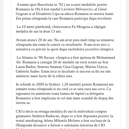
A urmat apoi Barcelona in ’92 ( au scazut medaliile pentru
Romania la 18).A fost randul Laviniei Milosovici, al Ginei
Gogean si al Elisabetei Lipa sa aduca Romania in atentia lumii.
Era prima olimpiada la care Romania participa dupa revolutie.
La 10 metri platformă, chinezoaica Fu Mingxia a câştigat
medalia de aur la doar 13 ani.
Aveam atunci 20 de ani. Nu am avut prea mult timp sa urmaresc
olimpiada dar eram la curent cu rezultatele. N-am avut nici o
initiativa cu privire la sport dupa inchiderea jocurilor olimpice.
La Atlanta in ’96 flacara olimpica a fost aprinsa de Mohammad
Ali. Romania a castigat 20 de medalii iar eroii nostri au fost
Laura Badea, Simona Amanar, Gina Gogean, Marius Urzica,
Gabriela Szabo. Eram inca in facultate si sincera sa fiu nu imi
amintesc mare lucru de la editia asta.
In schimb in 2000 la Sydney ( 26 medalii pentru Romania) am
urmarit toata olimpiada si nu cred ca se uita usor asa ceva. Cu
siguranta isi aminteste toata lumea de faptul ca delegatia
Romaniei a fost implicata in cel mai mare scandal de dopaj din
istoria sa.
CIO a decis sa retraga medalia de aur la individual compus
gimnastei Andreea Raducan, dupa ce a fost depistata pozitiv la
testul antidoping.Atleta Mihaela Melinte a fost exclusa de la
Olimpiada deoarece a folosit o substanta interzisa de CIO.