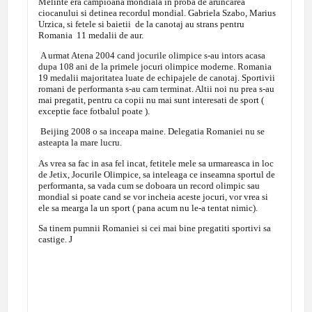
Melinte era campioana mondiala in proba de aruncarea
ciocanului si detinea recordul mondial. Gabriela Szabo, Marius
Urzica, si fetele si baietii de la canotaj au strans pentru
Romania 11 medalii de aur.
A urmat Atena 2004 cand jocurile olimpice s-au intors acasa
dupa 108 ani de la primele jocuri olimpice moderne. Romania
19 medalii majoritatea luate de echipajele de canotaj. Sportivii
romani de performanta s-au cam terminat. Altii noi nu prea s-au
mai pregatit, pentru ca copii nu mai sunt interesati de sport (
exceptie face fotbalul poate ).
Beijing 2008 o sa inceapa maine. Delegatia Romaniei nu se
asteapta la mare lucru.
As vrea sa fac in asa fel incat, fetitele mele sa urmareasca in loc
de Jetix, Jocurile Olimpice, sa inteleaga ce inseamna sportul de
performanta, sa vada cum se doboara un record olimpic sau
mondial si poate cand se vor incheia aceste jocuri, vor vrea si
ele sa mearga la un sport ( pana acum nu le-a tentat nimic).
Sa tinem pumnii Romaniei si cei mai bine pregatiti sportivi sa
castige.
J