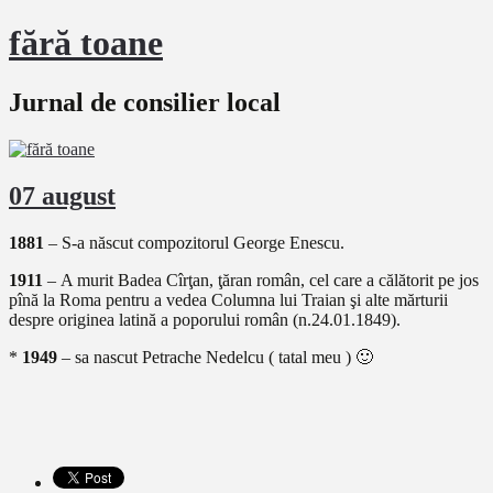
fără toane
Jurnal de consilier local
07 august
1881
– S-a născut compozitorul George Enescu.
1911
– A murit Badea Cîrţan, ţăran român, cel care a călătorit pe jos
pînă la Roma pentru a vedea Columna lui Traian şi alte mărturii
despre originea latină a poporului român (n.24.01.1849).
*
1949
– sa nascut Petrache Nedelcu ( tatal meu ) 🙂