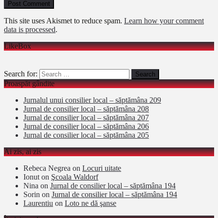
This site uses Akismet to reduce spam.
Learn how your comment
data is processed
.
LikeBox
Search for:
Proaspăt gândite
Jurnalul unui consilier local – săptămâna 209
Jurnal de consilier local – săptămâna 208
Jurnal de consilier local – săptămâna 207
Jurnal de consilier local – săptămâna 206
Jurnal de consilier local – săptămâna 205
Ai zis, ai zis
Rebeca Negrea
on
Locuri uitate
Ionut
on
Şcoala Waldorf
Nina
on
Jurnal de consilier local – săptămâna 194
Sorin
on
Jurnal de consilier local – săptămâna 194
Laurentiu
on
Loto ne dă şanse