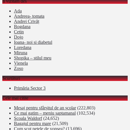
Îi vizitam des
Ada
Andreea- tomata
Andrei Crivăț
Bogdana
Cetin
Dojo
Ioana- noi si diabetul
Loredana
Miruna
Shopika – stilul meu
Vienela
Zoso
Scurtături
Primăria Sector 3
Cele mai citite
Mesaj pentru sfârșitul de an școlar
(222,803)
Ce mai gatim – meniu saptamanal
(102,534)
Şcoala Waldorf
(24,652)
Bagajul pentru mare
(21,509)
Cum scot petele de vopsea?
(13,696)