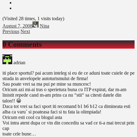
(Visited 28 times, 1 visits today)
August 7, 2008
Nina
Previous
Next
0 Comments
adrian
iti place sportul? pai acum inteleg si eu de ce aduni toate cuiele de pe
strada in anvelopele autoturismului de firma!
Sau poate vrei sa ma pui pe mine sa muncesc!
Oricum azi mi-ai tras o sperietura buna cu ITP expirat, dar m-am
linistit repede cand m-am prins ca nu “stii“ sa citesti datele din
talon!! 😀
Daca tot vrei sa faci sport iti recomand b1 b6 b12 ca dimineata esti
alba ca varu` si poateasa faci si tu fata la olimpiada!
Oricum esti cool cu blogul asta
Voi intra atent dupa ce vin din concediu sa vad ce ti-a mai trecut prin
cap
toate cele bune…