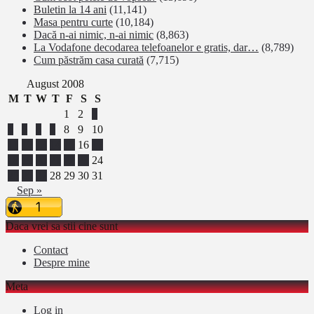
Buletin la 14 ani
(11,141)
Masa pentru curte
(10,184)
Dacă n-ai nimic, n-ai nimic
(8,863)
La Vodafone decodarea telefoanelor e gratis, dar…
(8,789)
Cum păstrăm casa curată
(7,715)
August 2008
M
T
W
T
F
S
S
1
2
3
4
5
6
7
8
9
10
11
12
13
14
15
16
17
18
19
20
21
22
23
24
25
26
27
28
29
30
31
Sep »
Daca vrei sa stii cine sunt
Contact
Despre mine
Meta
Log in