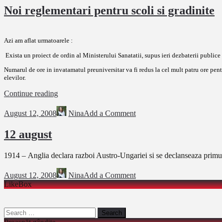
Noi reglementari pentru scoli si gradinite
Azi am aflat urmatoarele :
Exista un proiect de ordin al Ministerului Sanatatii, supus ieri dezbaterii publice p
Numarul de ore in invatamatul preuniversitar va fi redus la cel mult patru ore pent
elevilor.
Noi
Continue reading
reglementari
pentru
August 12, 2008
Nina
Add a Comment
scoli
si
12 august
gradinite
1914 – Anglia declara razboi Austro-Ungariei si se declanseaza primu
August 12, 2008
Nina
Add a Comment
LikeBox
Search
for: