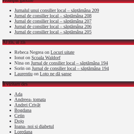
Proaspăt gândite
Jurnalul unui consilier local – săptămâna 209
Jurnal de consilier local – săptămâna 208
Jurnal de consilier local – săptămâna 207
Jurnal de consilier local – săptămâna 206
Jurnal de consilier local – săptămâna 205
Ai zis, ai zis
Rebeca Negrea
on
Locuri uitate
Ionut
on
Şcoala Waldorf
Nina
on
Jurnal de consilier local – săptămâna 194
Sorin
on
Jurnal de consilier local – săptămâna 194
Laurentiu
on
Loto ne dă şanse
Îi vizitam des
Ada
Andreea- tomata
Andrei Crivăț
Bogdana
Cetin
Dojo
Ioana- noi si diabetul
Loredana