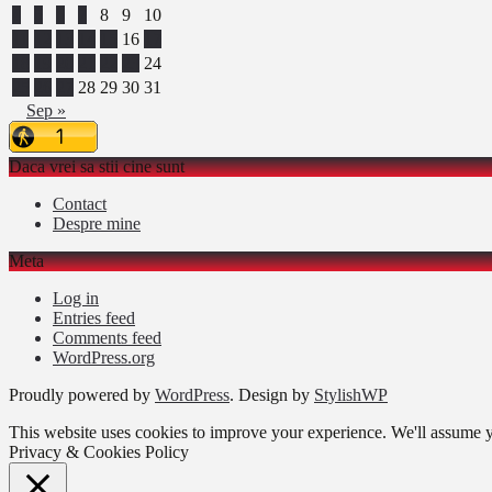
4
5
6
7
8
9
10
11
12
13
14
15
16
17
18
19
20
21
22
23
24
25
26
27
28
29
30
31
Sep »
Daca vrei sa stii cine sunt
Contact
Despre mine
Meta
Log in
Entries feed
Comments feed
WordPress.org
Proudly powered by
WordPress
. Design by
StylishWP
This website uses cookies to improve your experience. We'll assume yo
Privacy & Cookies Policy