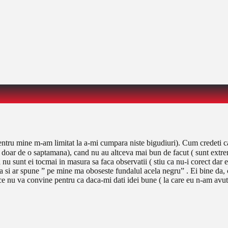
pentru mine m-am limitat la a-mi cumpara niste bigudiuri). Cum credeti 
a doar de o saptamana), cand nu au altceva mai bun de facut ( sunt extre
u sunt ei tocmai in masura sa faca observatii ( stiu ca nu-i corect dar e
era si ar spune ” pe mine ma oboseste fundalul acela negru” . Ei bine da, 
neti ce nu va convine pentru ca daca-mi dati idei bune ( la care eu n-am 