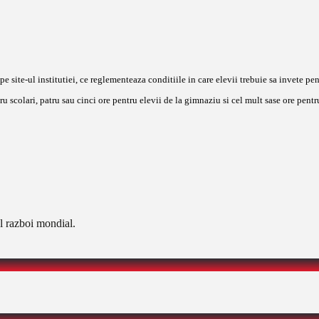
e site-ul institutiei, ce reglementeaza conditiile in care elevii trebuie sa invete pen
ru scolari, patru sau cinci ore pentru elevii de la gimnaziu si cel mult sase ore pen
l razboi mondial.