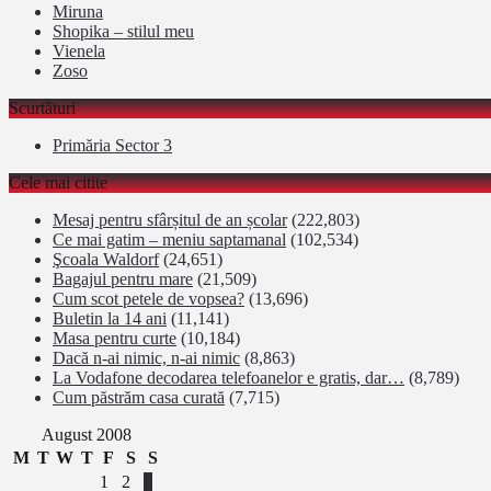
Miruna
Shopika – stilul meu
Vienela
Zoso
Scurtături
Primăria Sector 3
Cele mai citite
Mesaj pentru sfârșitul de an școlar
(222,803)
Ce mai gatim – meniu saptamanal
(102,534)
Şcoala Waldorf
(24,651)
Bagajul pentru mare
(21,509)
Cum scot petele de vopsea?
(13,696)
Buletin la 14 ani
(11,141)
Masa pentru curte
(10,184)
Dacă n-ai nimic, n-ai nimic
(8,863)
La Vodafone decodarea telefoanelor e gratis, dar…
(8,789)
Cum păstrăm casa curată
(7,715)
August 2008
M
T
W
T
F
S
S
1
2
3