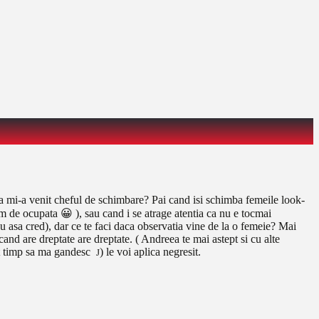
ca mi-a venit cheful de schimbare? Pai cand isi schimba femeile look-
m de ocupata 😀 ), sau cand i se atrage atentia ca nu e tocmai
u asa cred), dar ce te faci daca observatia vine de la o femeie? Mai
cand are dreptate are dreptate. ( Andreea te mai astept si cu alte
avut timp sa ma gandesc
) le voi aplica negresit.
J