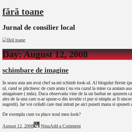
fără toane
Jurnal de consilier local
Day:
August 12, 2008
schimbare de imagine
In seara asta am avut chef sa-mi schimb look-ul. Al blogului fireste (
ul, cand se plictisesc de cum arata ( nu era cazul la mine ca aratam as
atragatoare ( mda). Daca observatia vine de la un barbat ne spunem ca n
ales de la una care n-ar spune-o din invidie ci pur si simplu ar fi sinc
sugestii). Iar voi ceilalti care mai intrati pe aici puneti mana si spu
De exemplu cum va place noul meu look?
August 12, 2008
Nina
Add a Comment