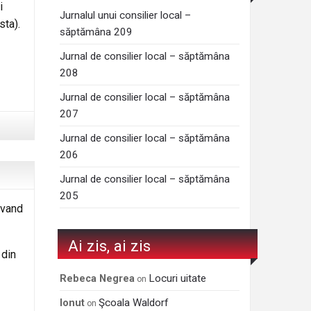
i
Jurnalul unui consilier local –
sta).
săptămâna 209
Jurnal de consilier local – săptămâna
208
Jurnal de consilier local – săptămâna
207
Jurnal de consilier local – săptămâna
206
Jurnal de consilier local – săptămâna
205
avand
Ai zis, ai zis
 din
Locuri uitate
Rebeca Negrea
on
Şcoala Waldorf
Ionut
on