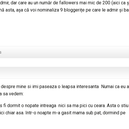
dmir, dar care au un număr de fallowers mai mic de 200 (aici ca ș
mnă asta, așa că voi nominaliza 9 bloggerițe pe care le admir și ba
s
 despre mine si imi paseaza o leapsa interesanta Numai ca eu 
a sa vedem:
s fi dormit o nopate intreaga nici sa ma pici cu ceara. Asta o stiu
nici chiar asa. Intr-o noapte m-a gasit mama sub pat, dormind pe