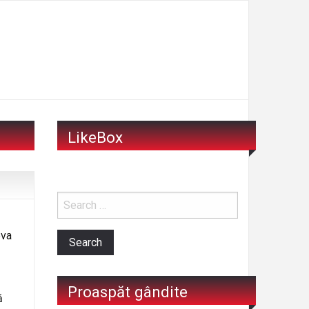
LikeBox
eva
Proaspăt gândite
ă