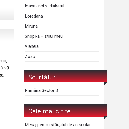
Ioana- noi si diabetul
Loredana
Miruna
Shopika – stilul meu
Vienela
Zoso
uri,
tă să
ea,
Scurtături
Primăria Sector 3
Cele mai citite
Mesaj pentru sfârșitul de an școlar