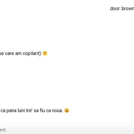
: brow
pe care am copilarit)
”
ca pana luni tre’ sa fiu ca noua.
ent