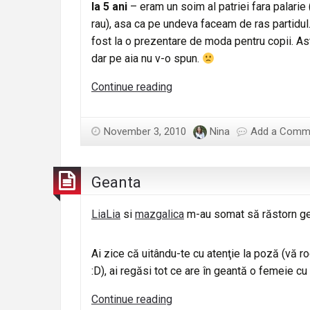
la 5 ani
– eram un soim al patriei fara palarie 
rau), asa ca pe undeva faceam de ras partidul
fost la o prezentare de moda pentru copii. Ast
dar pe aia nu v-o spun.
Biografie
Continue reading
sub
forma
November 3, 2010
Nina
Add a Comm
de
leapsa
Geanta
LiaLia
si
mazgalica
m-au somat să răstorn gea
Ai zice că uitându-te cu atenţie la poză (vă ro
:D), ai regăsi tot ce are în geantă o femeie cu 
Geanta
Continue reading