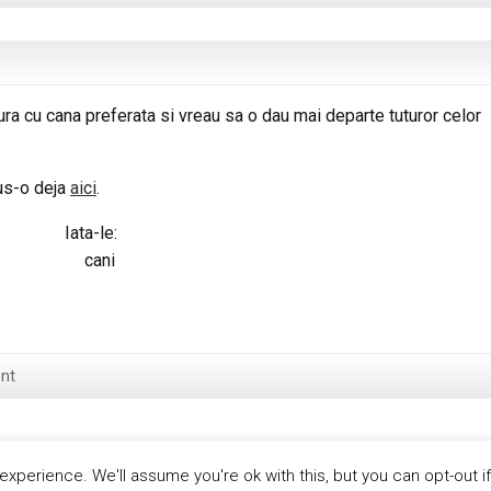
ura cu cana preferata si vreau sa o dau mai departe tuturor celor
pus-o deja
aici
.
Iata-le:
nt
xperience. We'll assume you're ok with this, but you can opt-out i
Prou