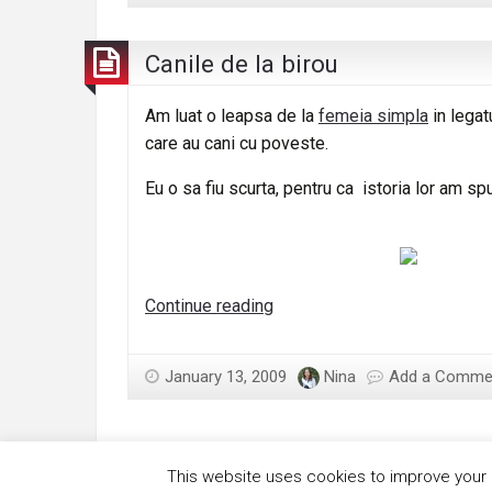
Canile de la birou
Am luat o leapsa de la
femeia simpla
in legat
care au cani cu poveste.
Eu o sa fiu scurta, pentru ca istoria lor am s
Canile
Continue reading
de
la
January 13, 2009
Nina
Add a Comme
birou
This website uses cookies to improve your e