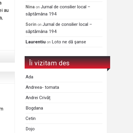
a
Jurnal de consilier local –
Nina
on
ei au
săptămâna 194
a,
Jurnal de consilier local –
Sorin
on
săptămâna 194
Laurentiu
Loto ne dă şanse
on
Îi vizitam des
Ada
Andreea- tomata
Andrei Crivăț
Bogdana
om
Cetin
Dojo