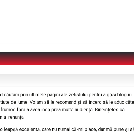
 căutam prin ultimele pagini ale zelistului pentru a găsi bloguri
tiute de lume. Voiam să le recomand și să încerc să le aduc cât
e frumos fără a avea însă prea multă audiență. Bineînțeles că
in a renunța.
o leapșă excelentă, care nu numai că-mi place, dar mă pune și s