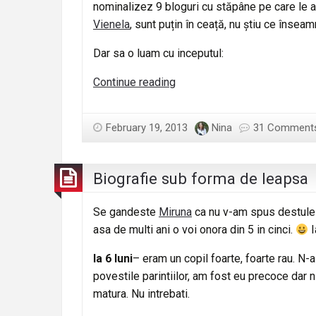
nominalizez 9 bloguri cu stăpâne pe care le a
Vienela
, sunt puțin în ceață, nu știu ce însea
Dar sa o luam cu inceputul:
Discover
Continue reading
new
blog
February 19, 2013
Nina
31 Comment
Biografie sub forma de leapsa
Se gandeste
Miruna
ca nu v-am spus destule
asa de multi ani o voi onora din 5 in cinci.
I
la 6 luni
– eram un copil foarte, foarte rau. N-a
povestile parintiilor, am fost eu precoce dar 
matura. Nu intrebati.