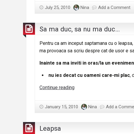
July 25, 2010
Nina
Add a Comment
Sa ma duc, sa nu ma duc…
Pentru ca am inceput saptamana cu o leapsa, h
ma provoaca sa scriu despre cat de usor e s
Inainte sa ma inviti in oras/la un eveniment
nu ies decat cu oameni care-mi plac
, 
Sa
Continue reading
ma
duc,
January 15, 2010
Nina
Add a Comme
sa
nu
ma
Leapsa
duc…