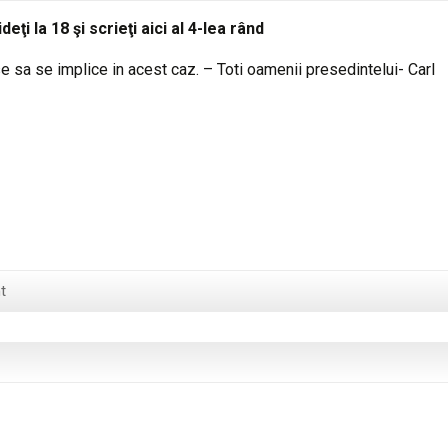
ţi la 18 şi scrieţi aici al 4-lea rând
 sa se implice in acest caz. – Toti oamenii presedintelui- Carl
t