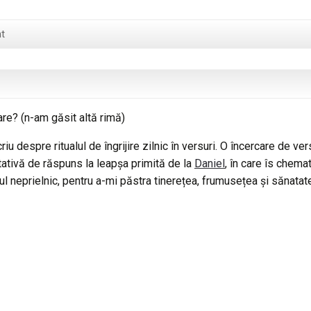
t
are? (n-am găsit altă rimă)
iu despre ritualul de îngrijire zilnic în versuri. O încercare de vers
tativă de răspuns la leapșa primită de la
Daniel
, în care îs chema
ul neprielnic, pentru a-mi păstra tinerețea, frumusețea și sănatat