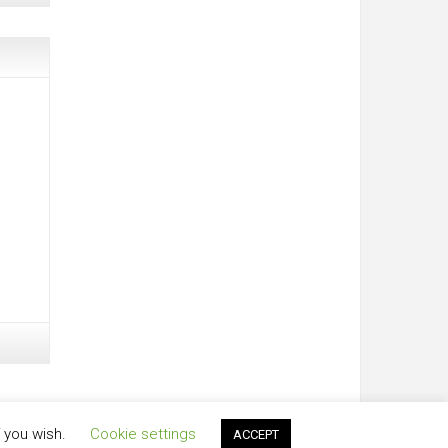
f you wish.
Cookie settings
ACCEPT
dly powered by
WordPress
. Design by
StylishWP