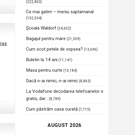
(222,803)
Ce mai gatim – meniu saptamanal
(102,534)
Şcoala Waldorf
(24,652)
Bagajul pentru mare
(21,509)
oras
Cum scot petele de vopsea?
(13,696)
Buletin la 14 ani
(11,141)
Masa pentru curte
(10,184)
Dacă n-ai nimic, n-ai nimic
(8,863)
La Vodafone decodarea telefoanelor e
gratis, dar…
(8,789)
Cum păstrăm casa curată
(7,715)
AUGUST 2026