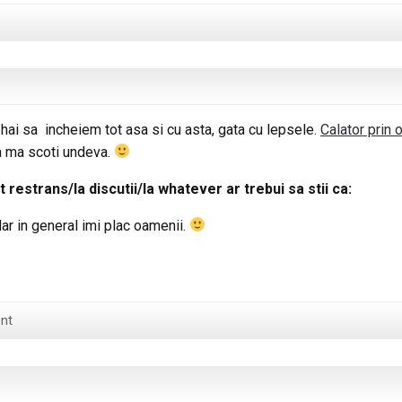
ai sa incheiem tot asa si cu asta, gata cu lepsele.
Calator prin 
a ma scoti undeva.
 restrans/la discutii/la whatever ar trebui sa stii ca:
dar in general imi plac oamenii.
nt