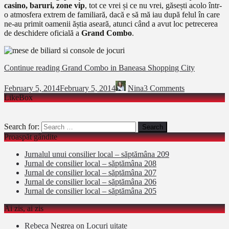
casino, baruri, zone vip
, tot ce vrei și ce nu vrei, găsești acolo într-
o atmosfera extrem de familiară, dacă e să mă iau după felul în care
ne-au primit oamenii ăștia aseară, atunci când a avut loc petrecerea
de deschidere oficială a
Grand Combo
.
Continue reading
Grand Combo in Baneasa Shopping City
February 5, 2014
February 5, 2014
Nina
3 Comments
LikeBox
Search for:
Proaspăt gândite
Jurnalul unui consilier local – săptămâna 209
Jurnal de consilier local – săptămâna 208
Jurnal de consilier local – săptămâna 207
Jurnal de consilier local – săptămâna 206
Jurnal de consilier local – săptămâna 205
Ai zis, ai zis
Rebeca Negrea
on
Locuri uitate