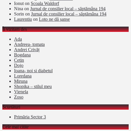
Ionut
on
Şcoala Waldorf
Nina
on
Jurnal de consilier local – săptămâna 194
Sorin
on
Jurnal de consilier local – săptămâna 194
Laurentiu
on
Loto ne dă şanse
Îi vizitam des
Ada
Andreea- tomata
Andrei Crivăț
Bogdana
Cetin
Dojo
Ioana- noi si diabetul
Loredana
Miruna
Shopika – stilul meu
Vienela
Zoso
Scurtături
Primăria Sector 3
Cele mai citite