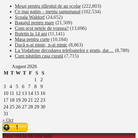
Mesaj pentru sfârșitul de an școlar
(222,803)
Ce mai gatim – meniu saptamanal
(102,534)
Şcoala Waldorf
(24,652)
Bagajul pentru mare
(21,509)
Cum scot petele de vopsea?
(13,696)
Buletin la 14 ani
(11,141)
Masa pentru curte
(10,184)
Dacă n-ai nimic, n-ai nimic
(8,863)
La Vodafone decodarea telefoanelor e gratis, dar…
(8,789)
Cum păstrăm casa curată
(7,715)
August 2026
M
T
W
T
F
S
S
1
2
3
4
5
6
7
8
9
10
11
12
13
14
15
16
17
18
19
20
21
22
23
24
25
26
27
28
29
30
31
« Oct
Daca vrei sa stii cine sunt