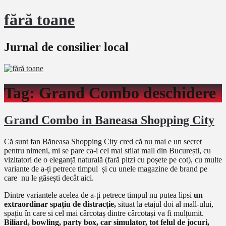
fără toane
Jurnal de consilier local
Tag:
Grand Combo deschidere
Grand Combo in Baneasa Shopping City
Că sunt fan Băneasa Shopping City cred că nu mai e un secret
pentru nimeni, mi se pare ca-i cel mai stilat mall din București, cu
vizitatori de o eleganță naturală (fară pitzi cu poșete pe cot), cu multe
variante de a-ți petrece timpul și cu unele magazine de brand pe
care nu le găsești decât aici.
Dintre variantele acelea de a-ți petrece timpul nu putea lipsi
un
extraordinar spațiu de distracție,
situat la etajul doi al mall-ului,
spațiu în care si cel mai cârcotaș dintre cârcotași va fi mulțumit.
Biliard, bowling, party box, car simulator, tot felul de jocuri,