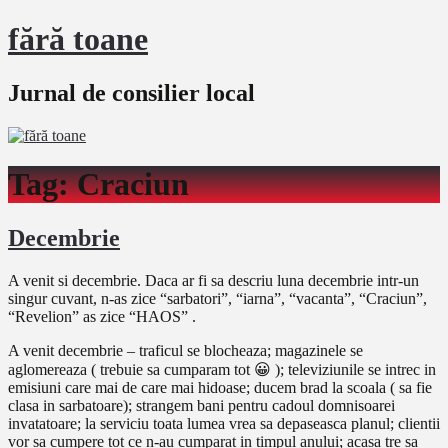
fără toane
Jurnal de consilier local
Tag:
Craciun
Decembrie
A venit si decembrie. Daca ar fi sa descriu luna decembrie intr-un
singur cuvant, n-as zice “sarbatori”, “iarna”, “vacanta”, “Craciun”,
“Revelion” as zice “HAOS” .
A venit decembrie – traficul se blocheaza; magazinele se
aglomereaza ( trebuie sa cumparam tot 😀 ); televiziunile se intrec in
emisiuni care mai de care mai hidoase; ducem brad la scoala ( sa fie
clasa in sarbatoare); strangem bani pentru cadoul domnisoarei
invatatoare; la serviciu toata lumea vrea sa depaseasca planul; clientii
vor sa cumpere tot ce n-au cumparat in timpul anului; acasa tre sa