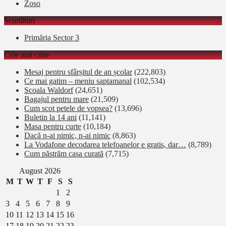
Zoso
Scurtături
Primăria Sector 3
Cele mai citite
Mesaj pentru sfârșitul de an școlar
(222,803)
Ce mai gatim – meniu saptamanal
(102,534)
Şcoala Waldorf
(24,651)
Bagajul pentru mare
(21,509)
Cum scot petele de vopsea?
(13,696)
Buletin la 14 ani
(11,141)
Masa pentru curte
(10,184)
Dacă n-ai nimic, n-ai nimic
(8,863)
La Vodafone decodarea telefoanelor e gratis, dar…
(8,789)
Cum păstrăm casa curată
(7,715)
August 2026
M
T
W
T
F
S
S
1
2
3
4
5
6
7
8
9
10
11
12
13
14
15
16
17
18
19
20
21
22
23