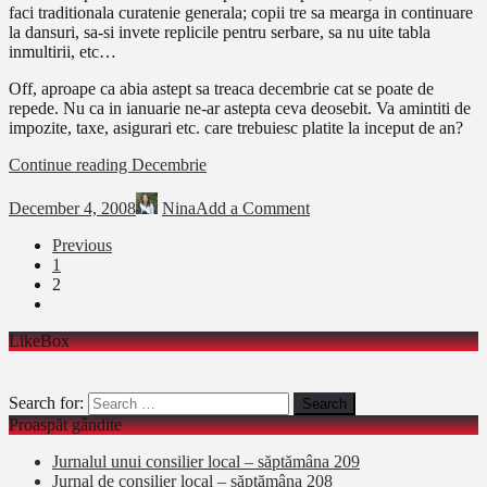
faci traditionala curatenie generala; copii tre sa mearga in continuare
la dansuri, sa-si invete replicile pentru serbare, sa nu uite tabla
inmultirii, etc…
Off, aproape ca abia astept sa treaca decembrie cat se poate de
repede. Nu ca in ianuarie ne-ar astepta ceva deosebit. Va amintiti de
impozite, taxe, asigurari etc. care trebuiesc platite la inceput de an?
Continue reading
Decembrie
December 4, 2008
Nina
Add a Comment
Previous
1
2
LikeBox
Search for:
Proaspăt gândite
Jurnalul unui consilier local – săptămâna 209
Jurnal de consilier local – săptămâna 208