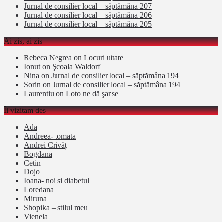
Jurnal de consilier local – săptămâna 207
Jurnal de consilier local – săptămâna 206
Jurnal de consilier local – săptămâna 205
Ai zis, ai zis
Rebeca Negrea
on
Locuri uitate
Ionut
on
Şcoala Waldorf
Nina
on
Jurnal de consilier local – săptămâna 194
Sorin
on
Jurnal de consilier local – săptămâna 194
Laurentiu
on
Loto ne dă şanse
Îi vizitam des
Ada
Andreea- tomata
Andrei Crivăț
Bogdana
Cetin
Dojo
Ioana- noi si diabetul
Loredana
Miruna
Shopika – stilul meu
Vienela