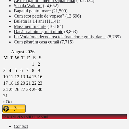
Ce mai gatim – meniu saptamanal
(102,534)
Şcoala Waldorf
(24,652)
Bagajul pentru mare
(21,509)
Cum scot petele de vopsea?
(13,696)
Buletin la 14 ani
(11,141)
Masa pentru curte
(10,184)
Dacă n-ai nimic, n-ai nimic
(8,863)
La Vodafone decodarea telefoanelor e gratis, dar…
(8,789)
Cum păstrăm casa curată
(7,715)
August 2026
M
T
W
T
F
S
S
1
2
3
4
5
6
7
8
9
10
11
12
13
14
15
16
17
18
19
20
21
22
23
24
25
26
27
28
29
30
31
« Oct
Daca vrei sa stii cine sunt
Contact