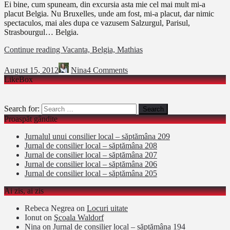
Ei bine, cum spuneam, din excursia asta mie cel mai mult mi-a
placut Belgia. Nu Bruxelles, unde am fost, mi-a placut, dar nimic
spectaculos, mai ales dupa ce vazusem Salzurgul, Parisul,
Strasbourgul… Belgia.
Continue reading
Vacanta, Belgia, Mathias
August 15, 2012
Nina
4 Comments
LikeBox
Search for:
Proaspăt gândite
Jurnalul unui consilier local – săptămâna 209
Jurnal de consilier local – săptămâna 208
Jurnal de consilier local – săptămâna 207
Jurnal de consilier local – săptămâna 206
Jurnal de consilier local – săptămâna 205
Ai zis, ai zis
Rebeca Negrea
on
Locuri uitate
Ionut
on
Şcoala Waldorf
Nina
on
Jurnal de consilier local – săptămâna 194