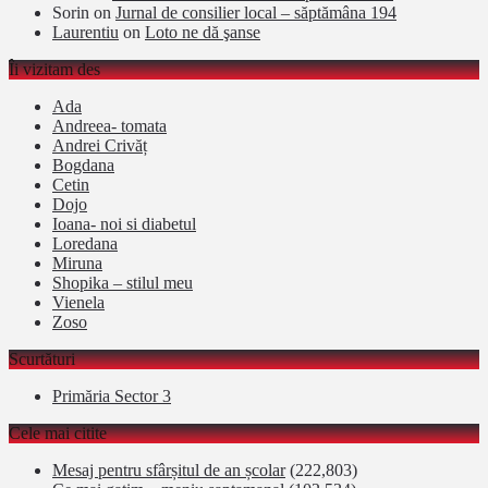
Sorin
on
Jurnal de consilier local – săptămâna 194
Laurentiu
on
Loto ne dă şanse
Îi vizitam des
Ada
Andreea- tomata
Andrei Crivăț
Bogdana
Cetin
Dojo
Ioana- noi si diabetul
Loredana
Miruna
Shopika – stilul meu
Vienela
Zoso
Scurtături
Primăria Sector 3
Cele mai citite
Mesaj pentru sfârșitul de an școlar
(222,803)