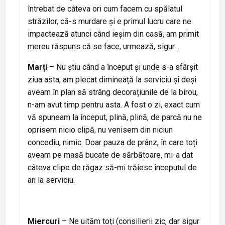
întrebat de câteva ori cum facem cu spălatul
străzilor, că-s murdare și e primul lucru care ne
impactează atunci când ieșim din casă, am primit
mereu răspuns că se face, urmează, sigur…
Marți
– Nu știu când a început și unde s-a sfârșit
ziua asta, am plecat dimineață la serviciu și deși
aveam în plan să strâng decorațiunile de la birou,
n-am avut timp pentru asta. A fost o zi, exact cum
vă spuneam la început, plină, plină, de parcă nu ne
oprisem nicio clipă, nu venisem din niciun
concediu, nimic. Doar pauza de prânz, în care toți
aveam pe masă bucate de sărbătoare, mi-a dat
câteva clipe de răgaz să-mi trăiesc începutul de
an la serviciu.
Miercuri
– Ne uităm toți (consilierii zic, dar sigur