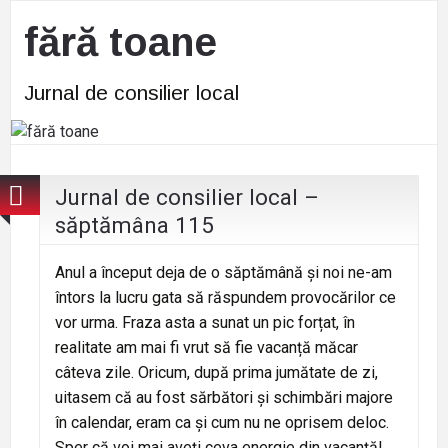
fără toane
Jurnal de consilier local
Jurnal de consilier local –
săptămâna 115
Anul a început deja de o săptămână și noi ne-am
întors la lucru gata să răspundem provocărilor ce
vor urma. Fraza asta a sunat un pic forțat, în
realitate am mai fi vrut să fie vacanță măcar
câteva zile. Oricum, după prima jumătate de zi,
uitasem că au fost sărbători și schimbări majore
în calendar, eram ca și cum nu ne oprisem deloc.
Sper că voi mai aveți ceva energie din vacanță!