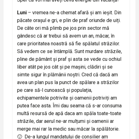
Luni
– vremea ne-a chemat afară și am ieșit. Din
păcate orașul e gri, e plin de praf oriunde de uiți.
De câte ori mă plimb pe jos prin sector mă
gândesc că ar trebui să avem un an, măcar, în
care prioritatea noastră să fie spălatul străzilor.
Să vedem ce se întâmplă. Sunt murdare străzile,
pline de pământ și praf și asta se vede cu ochiul
liber atât pe jos cât și pe mașini, clădiri și se
simte sigur în plămânii noștri. Cred că dacă am
avea un plan pus la punct de spălare a străzilor
pe care să-l cunoască și populația,
echipamentele potrivite și oamenii potriviți am
putea face asta. Îmi dau seama că s-ar consuma
multă resursă de apă daca am spăla toate-toate
străzile, dar aerul ne-ar mulțumi și oamenii ar
merge mai rar la medic sau măcar la spălătorie.
🙂 De-a lungul mandatului de consilier am