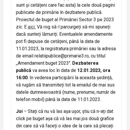
sunt și cetățeni care fac asta) la cele două pagini
publicate de primărie în dezbatere publică.
Proiectul de buget al Primăriei Sector 3 pe 2023
zic. E
aici.
Vă rog să-l parcurgeți să-mi spuneți
dacă sunteți lămuriți. Eventualele amendamente
pot fi depuse de cetățeni, până la data de
11.01.2023, la registratura primăriei sau la adresa
de email relatiipublice@primarie3.ro, cu titlul
,,Amendament buget 2023’’.
Dezbaterea
publică
va avea loc în data de
12.01.2023, ora
16:00
. In vederea participării la aceasta ședință,
vă rugăm să transmiteți tot la emailul de mai sus
datele dumneavoastră (nume, prenume, număr de
telefon mobil) până la data de 11.01.2023.
Joi
– Stați că nu vă las așa ușor, știu că n-ați dat
click pe buget așa că vă las mai jos două grafice
din care să vă faceți o idee de la care să plecați