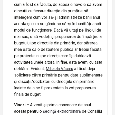
cum a fost ea făcută, de aceea e nevoie să avem
discuții cu fiecare direcție din primărie să
înțelegem cum vor să-și administreze banii anul
acesta și cum se gândesc să-și îmbunătățească
modul de funcționare. Dacă vă uitați pe link-ul de
mai sus, o să vedeți și propunerea de împărțire a
bugetului pe direcțiile din primărie, dar părerea
mea este că o dezbatere publică ar trebui făcută
pe proiecte, nu pe direcții care își dublează
activitatea unele altora. În fine, asta avem, cu asta
defilăm. Evident,
Mihaela Văcaru
a făcut deja
solicitare către primărie pentru date suplimentare
și discuții/dezbateri cu direcțiile din primărie
înainte de a ne fi prezentata la vot propunerea
finala de buget.
Vineri
– A venit și prima convocare de anul
acesta pentru o
ședință extraordinară
de Consiliu