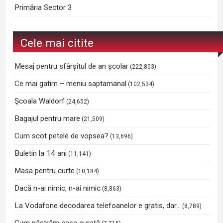
Primăria Sector 3
Cele mai citite
Mesaj pentru sfârșitul de an școlar
(222,803)
Ce mai gatim – meniu saptamanal
(102,534)
Şcoala Waldorf
(24,652)
Bagajul pentru mare
(21,509)
Cum scot petele de vopsea?
(13,696)
Buletin la 14 ani
(11,141)
Masa pentru curte
(10,184)
Dacă n-ai nimic, n-ai nimic
(8,863)
La Vodafone decodarea telefoanelor e gratis, dar…
(8,789)