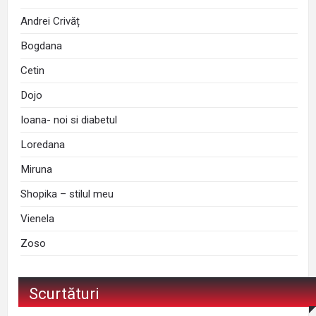
Andrei Crivăț
Bogdana
Cetin
Dojo
Ioana- noi si diabetul
Loredana
Miruna
Shopika – stilul meu
Vienela
Zoso
Scurtături