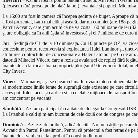
Miercuri
– Azi am fost la pomul lăudat cu sacul. Am fost în Grand Baz
(plecasem fără prosoape de plajă la noi), evantaie și papuci. Mie mi-a 
La 16:00 am fost în cameră că începea ședința de buget. Aproape că n
a fost prezentat, l-am mai citit și aseară, dar nu complet (are 188 pa
Parcul Acvatic, care știm acum că ne va costa 160 milioane de lei (32 
și are obligația ca în anii ăștia să investească și el 7 milioane de euro î
Joi
– Ședință de CL de la 10 dimineața. Cu 10 puncte pe OZ, vă ziceam 
concesiune pentru reconversia și exploatarea Halei Laminor și, țineți-v
atribuirea contractului de concesionare a Halei Laminor pe 65 de ani. A
datorită Mihaelei Văcaru care a rezistat avalanșei de replici fără legă
înainte de a clarifica situația proprietăților (sunt 9 terenuri în total, u
City Invest).
Vineri
– Marmaray, așa se cheamă linia feroviară intercontinentală de n
să modernizeze liniile ferate de suprafață deja existente pe care circulă 
acces poți folosi același card ca și la celelalte mijloace de transport 
am concentrat pe vacanță.
Sâmbătă
– Azi am participat în calitate de delegat la Congresul USR de
La Istanbul e cald și m-am bucurat de cele două ore de congres pe care 
Duminică
– Azi e zi de odihnă, adică de citit. Nu, nu cărțile pe car
Acvatic din Parcul Pantelimon. Pentru că proiectul a fost retras de pe o
înainte de a veni cu el la aprobat în consiliu din nou.