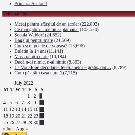
Primăria Sector 3
Cele mai citite
Mesaj pentru sfârșitul de an școlar
(222,803)
Ce mai gatim – meniu saptamanal
(102,534)
Şcoala Waldorf
(24,652)
Bagajul pentru mare
(21,509)
Cum scot petele de vopsea?
(13,696)
Buletin la 14 ani
(11,141)
Masa pentru curte
(10,184)
Dacă n-ai nimic, n-ai nimic
(8,863)
La Vodafone decodarea telefoanelor e gratis, dar…
(8,789)
Cum păstrăm casa curată
(7,715)
July 2022
M
T
W
T
F
S
S
1
2
3
4
5
6
7
8
9
10
11
12
13
14
15
16
17
18
19
20
21
22
23
24
25
26
27
28
29
30
31
« Jun
Aug »