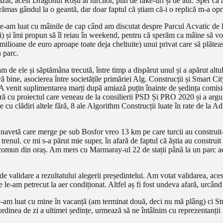
ar, acest Dragonul Roșu al turcilor, plin de fake-uri și de aur. Sper c
rămas gândul la o geantă, dar doar faptul că știam că-i o replică m-a op
e-am luat cu mâinile de cap când am discutat despre Parcul Acvatic de l
gini) și îmi propun să îl reiau în weekend, pentru că sperăm ca mâine să 
milioane de euro aproape toate deja cheltuite) unui privat care să plăt
n parc.
de ele și săptămâna trecută, între timp a dispărut unul și a apărut altu
ă bine, asocierea între societățile primăriei Alg. Construcții și Smart C
 venit suplimentarea marți după amiază puțin înainte de ședința comisiei 
tură cu proiectul care veneau de la consilierii PSD Și PRO 2020 și a arg
nele cu clădiri altele fără, 8 ale Algorithm Construcții luate în rate de la 
avetă care merge pe sub Bosfor vreo 13 km pe care turcii au construit-o (
trenul. ce mi s-a părut mie super, în afară de faptul că ăștia au construit
în comun din oraș. Am mers cu Marmaray-ul 22 de stații până la un parc ac
 validare a rezultatului alegerii președintelui. Am votat validarea, aces
le-am petrecut la aer condiționat. Altfel aș fi fost undeva afară, urcând 
e le-am luat cu mine în vacanță (am terminat două, deci nu mă plâng) ci 
rdinea de zi a ultimei ședințe, urmează să ne întâlnim cu reprezentanții f