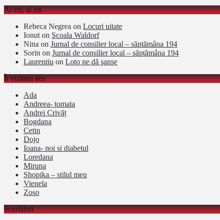
Ai zis, ai zis
Rebeca Negrea
on
Locuri uitate
Ionut
on
Şcoala Waldorf
Nina
on
Jurnal de consilier local – săptămâna 194
Sorin
on
Jurnal de consilier local – săptămâna 194
Laurentiu
on
Loto ne dă şanse
Îi vizitam des
Ada
Andreea- tomata
Andrei Crivăț
Bogdana
Cetin
Dojo
Ioana- noi si diabetul
Loredana
Miruna
Shopika – stilul meu
Vienela
Zoso
Scurtături