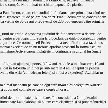
ă aurul nu era tot fake. Ne-am luat bomboane, baclava, prosoape
rit s-o cumpăr. Mi-am luat în schimb papuci. De plastic.
a Pantelimon, eu am citit studiul de fundamentare prima data când ne-
votăm scoaterea lui de pe ordinea de zi. Planul acum era să concesionăm
ească vreme de 35 de ani o redevență de 230.000 euro/an către primărie
l, unul magnific. Aprobarea studiului de fundamentare a deciziei de
ity pentru a participa împreună la procedura de dialog competitiv pentru
juridice. Ce noroc pe ei! Proiectul nu a trecut în forma asta, dar asta
umentat excelent de ce nu trebuie aprobat proiectul în forma asta, nu
Administrare Active căreia îi plătește în continuare și unul al lui Smart
ok, i-au ajutat și japonezii) în 4 ani. Apoi le-a mai luat vreo 10 ani
 și dat în folosință un tunel pe sub mare în 4 ani, e faptul că pentru
vatic din Asia (cum ziceau fetele) și a fost o experiență. Azi chiar m-
ta a fost mandatul pe care colegii care m-au ales delegat mi l-au dat.
și coborând colinele pe care e construit orașul.
Studiul de oportunitate privind darea în concesiune a Complexului
irmei care l-au elaborat, să putem cere clarificări și să punem întrebări