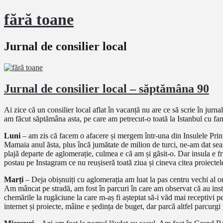
fără toane
Jurnal de consilier local
Jurnal de consilier local – săptămâna 90
Ai zice că un consilier local aflat în vacanță nu are ce să scrie în jur
am făcut săptămâna asta, pe care am petrecut-o toată la Istanbul cu fami
Luni
– am zis că facem o afacere și mergem într-una din Insulele Prinți
Mamaia anul ăsta, plus încă jumătate de milion de turci, ne-am dat seam
plajă departe de aglomerație, culmea e că am și găsit-o. Dar insula e fr
postau pe Instagram ce nu reușiseră toată ziua și cineva citea proiectele 
Marți
– Deja obișnuiți cu aglomerația am luat la pas centru vechi al or
Am mâncat pe stradă, am fost în parcuri în care am observat că au insta
chemările la rugăciune la care m-aș fi așteptat să-i văd mai receptivi p
internet și proiecte, mâine e ședința de buget, dar parcă altfel parcurgi