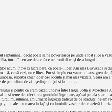
nalul săptămânal, decât poate să ne povestească pe unde a fost și ce a văzu
lia, într-o încercare de a reface neuronii distruși de-a lungul anului, nu
lor acum, într-o zi lucrătoare, că poate-i liber. Am ales
Buyukada
și duș
a că, ce să vezi, nu e liber. Pur și simplu era vacarm, haos, greu de păș
umoasă, superbă chiar, doar că-i locuită și mai ales vizitată. Seara am aj
de pe ordinea de zi a ședinței de joi și lua notițe.
așului și pentru că eram cazați undeva între Hagia Sofia și Moscheea Alba
late sisteme de colectare a gunoiului îngropate, apăsai pedala și aruncai
e turcii musulmani, am urmărit îngroziți traficul de pe străduțe, ne-am răc
 paginile alea cu marea în față și cu luminile vaselor de croazieră la oriz