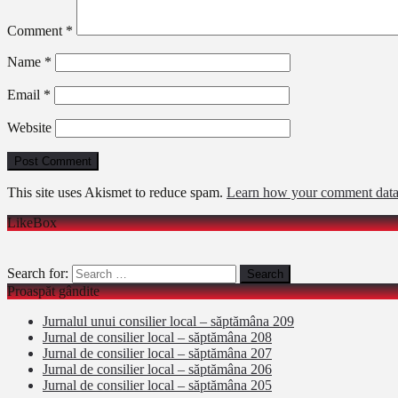
Comment
*
Name
*
Email
*
Website
This site uses Akismet to reduce spam.
Learn how your comment data 
LikeBox
Search for:
Proaspăt gândite
Jurnalul unui consilier local – săptămâna 209
Jurnal de consilier local – săptămâna 208
Jurnal de consilier local – săptămâna 207
Jurnal de consilier local – săptămâna 206
Jurnal de consilier local – săptămâna 205