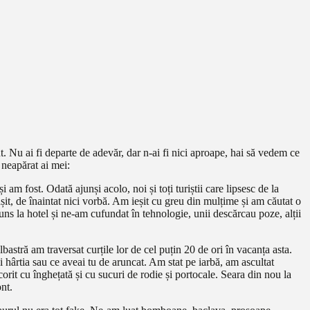
t. Nu ai fi departe de adevăr, dar n-ai fi nici aproape, hai să vedem ce
 neapărat ai mei:
i am fost. Odată ajunși acolo, noi și toți turiștii care lipsesc de la
it, de înaintat nici vorbă. Am ieșit cu greu din mulțime și am căutat o
uns la hotel și ne-am cufundat în tehnologie, unii descărcau poze, alții
stră am traversat curțile lor de cel puțin 20 de ori în vacanța asta.
 hârtia sau ce aveai tu de aruncat. Am stat pe iarbă, am ascultat
orit cu înghețată și cu sucuri de rodie și portocale. Seara din nou la
ont.