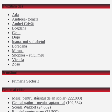
Îi vizitam des
Ada
Andreea- tomata
Andrei Crivăț
Bogdana
Cetin
Dojo
Ioana- noi si diabetul
Loredana
Miruna
Shopika – stilul meu
Vienela
Zoso
Scurtături
Primăria Sector 3
Cele mai citite
Mesaj pentru sfârșitul de an școlar
(222,803)
Ce mai gatim – meniu saptamanal
(102,534)
Şcoala Waldorf
(24,652)
Bagajul pentru mare
(21,509)