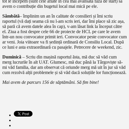
tot le începem (sunt cele aflate în cea mai avansata fază de start) să
avem o contribuție din bugetul local mai mică pe ele.
Sâmbătă
– împlinim un an în calitate de consilieri și îmi scriu
raportul (vă dați seama că nu l-am scris ieri, dar îmi place să zic așa,
să pară că avem datele alea în cap), v-am lăsat link la început către
el. Ziua a fost despre cele 66 de proiecte de HCL pe care le avem
într-un nou convocator primit ieri. Convocator peste convocator cum
ar veni. Joia viitoare va fi ședință ordinară de Consiliu Local. După
ce luni e asta extraordinară cu pasajele. Petrecere de weekend, zic.
Duminică
– Scriu din mașină raportul ăsta, mă duc să văd cum
merg lucrurile în alt UAT. Glumesc, mă duc până la Târgoviște să-
mi văd familia, dar am observat că oriunde merg mă uit în jur să văd
cum rezolvă alții problemele și să văd dacă soluțiile lor funcționează.
Mai avem de parcurs 156 de săptămâni. Să fim bine!