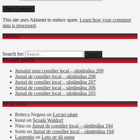
This site uses Akismet to reduce spam.
Learn how your comment
data is processed
.
LikeBox
Search for:
Proaspăt gândite
Jurnalul unui consilier local – săptămâna 209
Jurnal de consilier local – săptămâna 208
Jurnal de consilier local – săptămâna 207
Jurnal de consilier local – săptămâna 206
Jurnal de consilier local – săptămâna 205
Ai zis, ai zis
Rebeca Negrea
on
Locuri uitate
Ionut
on
Şcoala Waldorf
Nina
on
Jurnal de consilier local – săptămâna 194
Sorin
on
Jurnal de consilier local – săptămâna 194
Laurentiu
on
Loto ne dă şanse