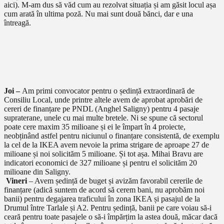
aici). M-am dus să văd cum au rezolvat situația și am găsit locul așa
cum arată în ultima poză. Nu mai sunt două bănci, dar e una
întreagă.
Joi –
Am primi convocator pentru o ședință extraordinară de
Consiliu Local, unde printre altele avem de aprobat aprobări de
cereri de finanțare pe PNDL (Anghel Saligny) pentru 4 pasaje
supraterane, unele cu mai multe bretele. Ni se spune că sectorul
poate cere maxim 35 milioane și ei le împart în 4 proiecte,
neobținând astfel pentru niciunul o finanțare consistentă, de exemplu
la cel de la IKEA avem nevoie la prima strigare de aproape 27 de
milioane și noi solicităm 5 milioane. Și tot așa. Mihai Bravu are
indicatori economici de 327 milioane și pentru el solicităm 20
milioane din Saligny.
Vineri
– Avem ședință de buget și avizăm favorabil cererile de
finanțare (adică suntem de acord să cerem bani, nu aprobăm noi
banii) pentru degajarea traficului în zona IKEA și pasajul de la
Drumul între Tarlale și A2. Pentru ședință, banii pe care voiau să-i
ceară pentru toate pasajele o să-i împărțim la astea două, măcar dacă