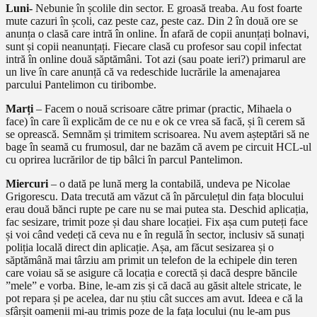
Luni-
Nebunie în școlile din sector. E groasă treaba. Au fost foarte
mute cazuri în școli, caz peste caz, peste caz. Din 2 în două ore se
anunța o clasă care intră în online. În afară de copii anunțați bolnavi,
sunt și copii neanunțați. Fiecare clasă cu profesor sau copil infectat
intră în online două săptămâni. Tot azi (sau poate ieri?) primarul are
un live în care anunță că va redeschide lucrările la amenajarea
parcului Pantelimon cu tiribombe.
Marți
– Facem o nouă scrisoare către primar (practic, Mihaela o
face) în care îi explicăm de ce nu e ok ce vrea să facă, și îi cerem să
se oprească. Semnăm și trimitem scrisoarea. Nu avem așteptări să ne
bage în seamă cu frumosul, dar ne bazăm că avem pe circuit HCL-ul
cu oprirea lucrărilor de tip bâlci în parcul Pantelimon.
Miercuri
– o dată pe lună merg la contabilă, undeva pe Nicolae
Grigorescu. Data trecută am văzut că în părculețul din fața blocului
erau două bănci rupte pe care nu se mai putea sta. Deschid aplicația,
fac sesizare, trimit poze și dau share locației. Fix așa cum puteți face
și voi când vedeți că ceva nu e în regulă în sector, inclusiv să sunați
poliția locală direct din aplicație. Așa, am făcut sesizarea și o
săptămână mai târziu am primit un telefon de la echipele din teren
care voiau să se asigure că locația e corectă și dacă despre băncile
”mele” e vorba. Bine, le-am zis și că dacă au găsit altele stricate, le
pot repara și pe acelea, dar nu știu cât succes am avut. Ideea e că la
sfârșit oamenii mi-au trimis poze de la fața locului (nu le-am pus