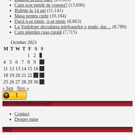
Cum scot petele de vopsea?
(13,696)
Buletin la 14 ani
(11,141)
Masa pentru curte
(10,184)
Dacă n-ai nimic, n-ai nimic
(8,863)
La Vodafone decodarea telefoanelor e gratis, dar…
(8,789)
Cum păstrăm casa curată
(7,715)
October 2021
M
T
W
T
F
S
S
1
2
3
4
5
6
7
8
9
10
11
12
13
14
15
16
17
18
19
20
21
22
23
24
25
26
27
28
29
30
31
« Sep
Nov »
Daca vrei sa stii cine sunt
Contact
Despre mine
Meta