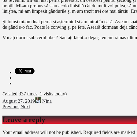
Să revenim. Mi-am luat perna preferată, un cearceaf pentru șezlong și unu
nopții. Mi-am propus să stau acolo liniștită cât de mult voi putea, să 
liniștea, mi-am limpezit gândurile și m-am trezit trei ore mai târziu. E
Și totuși mi-am luat perna și așternutul și am intrat în casă. Aveam spat
de gând s-o fac. Poate le conving și pe fete. Aseară dormeau deja când
Voi ați dormi sub cerul liber? Sau ați făcut-o deja și eu am rămas ultim
(Visited 337 times, 1 visits today)
August 27, 2019
Nina
Previous
Next
Leave a reply
Your email address will not be published.
Required fields are marked