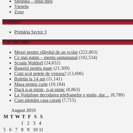
Shopika – stilul meu
Vienela
Zoso
Scurtături
Primăria Sector 3
Cele mai citite
Mesaj pentru sfârșitul de an școlar
(222,803)
Ce mai gatim – meniu saptamanal
(102,534)
Şcoala Waldorf
(24,652)
Bagajul pentru mare
(21,509)
Cum scot petele de vopsea?
(13,696)
Buletin la 14 ani
(11,141)
Masa pentru curte
(10,184)
Dacă n-ai nimic, n-ai nimic
(8,863)
La Vodafone decodarea telefoanelor e gratis, dar…
(8,789)
Cum păstrăm casa curată
(7,715)
August 2019
M
T
W
T
F
S
S
1
2
3
4
5
6
7
8
9
10
11