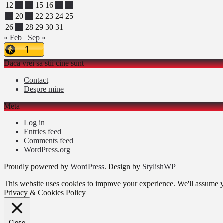
12
13
14
15
16
17
18
19
20
21
22
23
24
25
26
27
28
29
30
31
« Feb
Sep »
Daca vrei sa stii cine sunt
Contact
Despre mine
Meta
Log in
Entries feed
Comments feed
WordPress.org
Proudly powered by
WordPress
. Design by
StylishWP
This website uses cookies to improve your experience. We'll assume yo
Privacy & Cookies Policy
Close