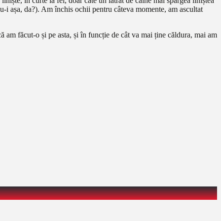
niște, în curte la fel, doar câte un lătrat de câine mai spărgea liniștea
a nu-i așa, da?). Am închis ochii pentru câteva momente, am ascultat
că am făcut-o și pe asta, și în funcție de cât va mai ține căldura, mai am