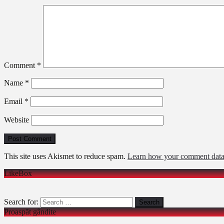
Comment
*
Name
*
Email
*
Website
This site uses Akismet to reduce spam.
Learn how your comment data 
LikeBox
Search for:
Proaspăt gândite