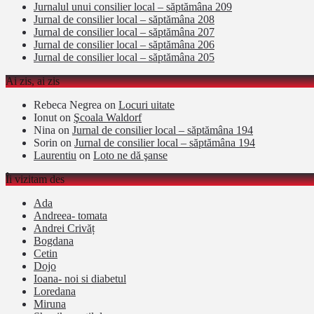
Jurnalul unui consilier local – săptămâna 209
Jurnal de consilier local – săptămâna 208
Jurnal de consilier local – săptămâna 207
Jurnal de consilier local – săptămâna 206
Jurnal de consilier local – săptămâna 205
Ai zis, ai zis
Rebeca Negrea
on
Locuri uitate
Ionut
on
Şcoala Waldorf
Nina
on
Jurnal de consilier local – săptămâna 194
Sorin
on
Jurnal de consilier local – săptămâna 194
Laurentiu
on
Loto ne dă şanse
Îi vizitam des
Ada
Andreea- tomata
Andrei Crivăț
Bogdana
Cetin
Dojo
Ioana- noi si diabetul
Loredana
Miruna