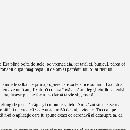
 Era plină bolta de stele pe vremea aia, iar tatăl ei, bunicul, părea că
robabil după imaginația lui de om al pământului. Și-al fierului.
ci animale sălbatice prin apropiere care să le strice somnul. Erau doar
 eu aveam 5 ani, fix după ce m-a învățat să-mi leg șireturile la teniși
 era, fusese pus pe foc într-o iarnă târzie și geroasă.
ezlong de piscină căptușit cu multe saltele. Am văzut stelele, se mai
i copiii lui nu cred că vedeau acum 60 de ani, avioane. Treceau pe
ă n-ai o aplicație care îți spune exact ce aeronavă ai deasupra ta, de