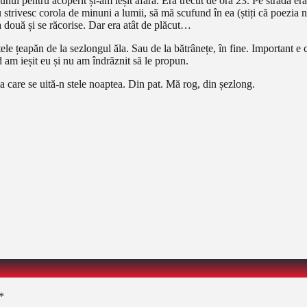
l pentru acoperit și-am ieșit afară. Era trecut de ora 23. Pe stradă era li
nu strivesc corola de minuni a lumii, să mă scufund în ea (știți că poezi
ra două și se răcorise. Dar era atât de plăcut…
ele țeapăn de la sezlongul ăla. Sau de la bătrânețe, în fine. Important e 
 am ieșit eu și nu am îndrăznit să le propun.
a care se uită-n stele noaptea. Din pat. Mă rog, din șezlong.
*