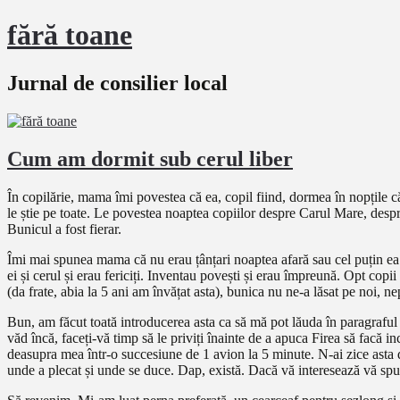
fără toane
Jurnal de consilier local
Cum am dormit sub cerul liber
În copilărie, mama îmi povestea că ea, copil fiind, dormea în nopțile căl
le știe pe toate. Le povestea noaptea copiilor despre Carul Mare, despr
Bunicul a fost fierar.
Îmi mai spunea mama că nu erau țânțari noaptea afară sau cel puțin ea nu
ei și cerul și erau fericiți. Inventau povești și erau împreună. Opt cop
(da frate, abia la 5 ani am învățat asta), bunica nu ne-a lăsat pe noi, n
Bun, am făcut toată introducerea asta ca să mă pot lăuda în paragraful 3
văd încă, faceți-vă timp să le priviți înainte de a apuca Firea să facă
deasupra mea într-o succesiune de 1 avion la 5 minute. N-ai zice asta da
unde a plecat și unde se duce. Dap, există. Dacă vă interesează vă spu