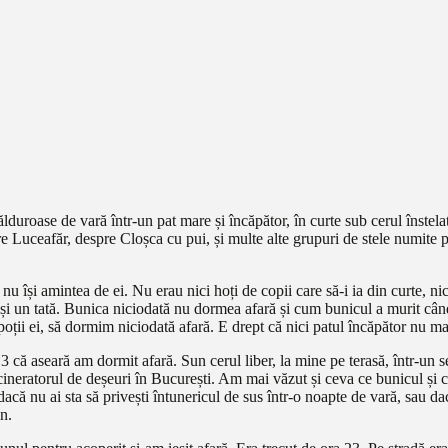
duroase de vară într-un pat mare și încăpător, în curte sub cerul înstelat.
e Luceafăr, despre Cloșca cu pui, și multe alte grupuri de stele numite p
 își amintea de ei. Nu erau nici hoți de copii care să-i ia din curte, ni
ii și un tată. Bunica niciodată nu dormea afară și cum bunicul a murit când
epoții ei, să dormim niciodată afară. E drept că nici patul încăpător nu mai
 că aseară am dormit afară. Sun cerul liber, la mine pe terasă, într-un s
 incineratorul de deșeuri în București. Am mai văzut și ceva ce bunicul ș
că nu ai sta să privești întunericul de sus într-o noapte de vară, sau dac
n.