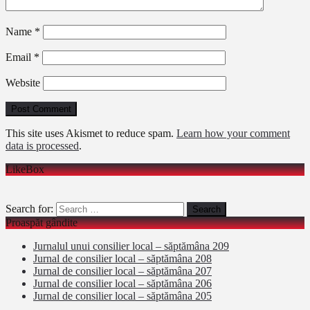
Name
*
Email
*
Website
This site uses Akismet to reduce spam.
Learn how your comment
data is processed
.
LikeBox
Search for:
Proaspăt gândite
Jurnalul unui consilier local – săptămâna 209
Jurnal de consilier local – săptămâna 208
Jurnal de consilier local – săptămâna 207
Jurnal de consilier local – săptămâna 206
Jurnal de consilier local – săptămâna 205