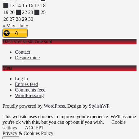
12
13
14
15
16
17
18
19
20
21
22
23
24
25
26
27
28
29
30
« May
Jul »
Daca vrei sa stii cine sunt
Contact
Despre mine
Meta
Log in
Entries feed
Comments feed
WordPress.org
Proudly powered by
WordPress
. Design by
StylishWP
This website uses cookies to improve your experience. We'll assume
you're ok with this, but you can opt-out if you wish.
Cookie
settings
ACCEPT
Privacy & Cookies Policy