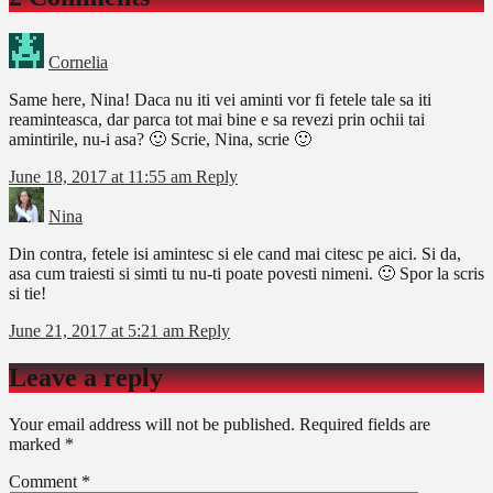
Cornelia
Same here, Nina! Daca nu iti vei aminti vor fi fetele tale sa iti
reaminteasca, dar parca tot mai bine e sa revezi prin ochii tai
amintirile, nu-i asa? 🙂 Scrie, Nina, scrie 🙂
June 18, 2017 at 11:55 am
Reply
Nina
Din contra, fetele isi amintesc si ele cand mai citesc pe aici. Si da,
asa cum traiesti si simti tu nu-ti poate povesti nimeni. 🙂 Spor la scris
si tie!
June 21, 2017 at 5:21 am
Reply
Leave a reply
Your email address will not be published.
Required fields are
marked
*
Comment
*