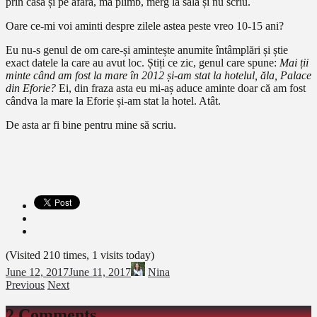
prin casă și pe afară, mă plimb, merg la sală și nu scriu.
Oare ce-mi voi aminti despre zilele astea peste vreo 10-15 ani?
Eu nu-s genul de om care-și amintește anumite întâmplări și știe
exact datele la care au avut loc. Știți ce zic, genul care spune:
Mai ții
minte când am fost la mare în 2012 și-am stat la hotelul, ăla, Palace
din Eforie?
Ei, din fraza asta eu mi-aș aduce aminte doar că am fost
cândva la mare la Eforie și-am stat la hotel. Atât.
De asta ar fi bine pentru mine să scriu.
(Visited 210 times, 1 visits today)
June 12, 2017
June 11, 2017
Nina
Previous
Next
2 Comments