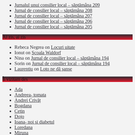
Jurnalul unui consilier local – săptămâna 209
Jurnal de consilier local – săptămâna 208
Jurnal de consilier local – săptămâna 207
Jurnal de consilier local – săptămâna 206
Jurnal de consilier local – săptămâna 205
Ai zis, ai zis
Rebeca Negrea
on
Locuri uitate
Ionut
on
Şcoala Waldorf
Nina
on
Jurnal de consilier local – săptămâna 194
Sorin
on
Jurnal de consilier local – săptămâna 194
Laurentiu
on
Loto ne dă şanse
Îi vizitam des
Ada
Andreea- tomata
Andrei Crivăț
Bogdana
Cetin
Dojo
Ioana- noi si diabetul
Loredana
Miruna