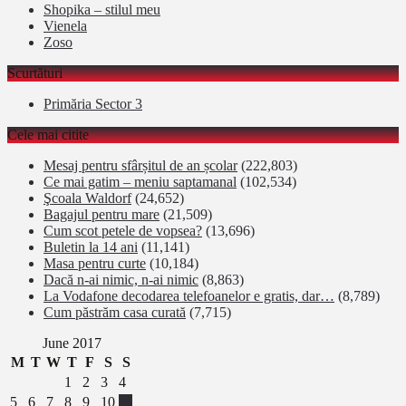
Shopika – stilul meu
Vienela
Zoso
Scurtături
Primăria Sector 3
Cele mai citite
Mesaj pentru sfârșitul de an școlar
(222,803)
Ce mai gatim – meniu saptamanal
(102,534)
Şcoala Waldorf
(24,652)
Bagajul pentru mare
(21,509)
Cum scot petele de vopsea?
(13,696)
Buletin la 14 ani
(11,141)
Masa pentru curte
(10,184)
Dacă n-ai nimic, n-ai nimic
(8,863)
La Vodafone decodarea telefoanelor e gratis, dar…
(8,789)
Cum păstrăm casa curată
(7,715)
June 2017
M
T
W
T
F
S
S
1
2
3
4
5
6
7
8
9
10
11