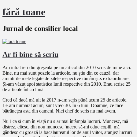
fără toane
Jurnal de consilier local
Ar fi bine să scriu
Am intrat ieri din greșeală pe un articol din 2010 scris de mine aici.
Bine, nu mai sunt pozele la articole, nu știu din ce cauză, dar
amintirile mele legate de zilele respective rămân și-s extraordinare.
Și-am văzut apoi statistica lunii respective din 2010. Erau scrise 25
de articole într-o lună.
Cred că dacă mă uit la 2017 n-am scris până acum 25 de articole.
Le-am numărat acum, sunt vreo 30. În 6 luni. Doamne, ce face
bătrânețea asta din oameni. Nici chef de scris nu mai avem.
Nu-i ca și cum în viață nu s-ar mai întâmpla lucruri. Muncesc, mă
distrez, citesc, din nou muncesc, încerc să-mi educ copiii, mă
gândesc cu groază la bacalaureatul lor de anul viitor, aranjez lucruri