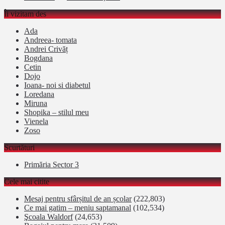
Îi vizitam des
Ada
Andreea- tomata
Andrei Crivăț
Bogdana
Cetin
Dojo
Ioana- noi si diabetul
Loredana
Miruna
Shopika – stilul meu
Vienela
Zoso
Scurtături
Primăria Sector 3
Cele mai citite
Mesaj pentru sfârșitul de an școlar
(222,803)
Ce mai gatim – meniu saptamanal
(102,534)
Şcoala Waldorf
(24,653)