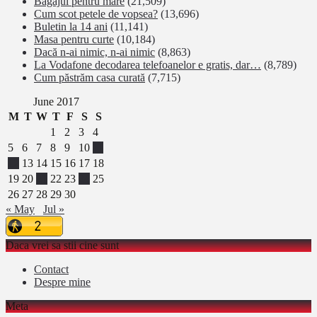
Bagajul pentru mare
(21,509)
Cum scot petele de vopsea?
(13,696)
Buletin la 14 ani
(11,141)
Masa pentru curte
(10,184)
Dacă n-ai nimic, n-ai nimic
(8,863)
La Vodafone decodarea telefoanelor e gratis, dar…
(8,789)
Cum păstrăm casa curată
(7,715)
June 2017
M
T
W
T
F
S
S
1
2
3
4
5
6
7
8
9
10
11
12
13
14
15
16
17
18
19
20
21
22
23
24
25
26
27
28
29
30
« May
Jul »
Daca vrei sa stii cine sunt
Contact
Despre mine
Meta