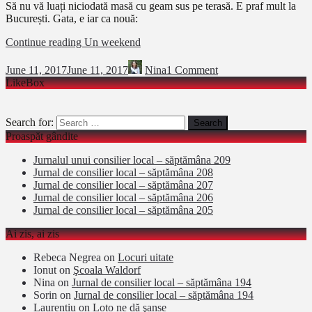
Să nu vă luați niciodată masă cu geam sus pe terasă. E praf mult la
București. Gata, e iar ca nouă:
Continue reading
Un weekend
June 11, 2017
June 11, 2017
Nina
1 Comment
LikeBox
Search for:
Proaspăt gândite
Jurnalul unui consilier local – săptămâna 209
Jurnal de consilier local – săptămâna 208
Jurnal de consilier local – săptămâna 207
Jurnal de consilier local – săptămâna 206
Jurnal de consilier local – săptămâna 205
Ai zis, ai zis
Rebeca Negrea
on
Locuri uitate
Ionut
on
Şcoala Waldorf
Nina
on
Jurnal de consilier local – săptămâna 194
Sorin
on
Jurnal de consilier local – săptămâna 194
Laurentiu
on
Loto ne dă şanse