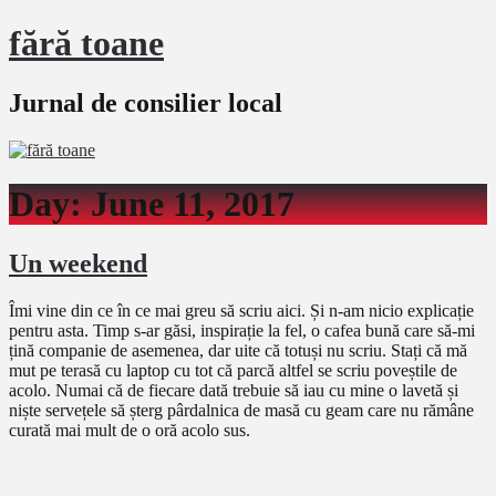
fără toane
Jurnal de consilier local
Day:
June 11, 2017
Un weekend
Îmi vine din ce în ce mai greu să scriu aici. Și n-am nicio explicație
pentru asta. Timp s-ar găsi, inspirație la fel, o cafea bună care să-mi
țină companie de asemenea, dar uite că totuși nu scriu. Stați că mă
mut pe terasă cu laptop cu tot că parcă altfel se scriu poveștile de
acolo. Numai că de fiecare dată trebuie să iau cu mine o lavetă și
niște servețele să șterg pârdalnica de masă cu geam care nu rămâne
curată mai mult de o oră acolo sus.