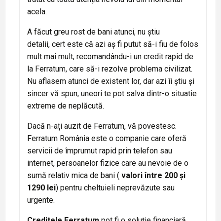
acela.
A făcut greu rost de bani atunci, nu știu
detalii, cert este că azi aș fi putut să-i fiu de folos
mult mai mult, recomandându-i un credit rapid de
la Ferratum, care să-i rezolve problema civilizat.
Nu aflasem atunci de existent lor, dar azi îi știu și
sincer vă spun, uneori te pot salva dintr-o situatie
extreme de neplăcută.
Dacă n-ați auzit de Ferratum, vă povestesc.
Ferratum România este o companie care oferă
servicii de împrumut rapid prin telefon sau
internet, persoanelor fizice care au nevoie de o
sumă relativ mica de bani (
valori între 200 și
1290 lei
) pentru cheltuieli neprevăzute sau
urgente.
Creditele Ferratum
pot fi o soluție financiară