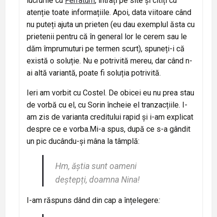
lucrurile cu
Ferratum
, intrați pe site și citiți cu
atenție toate informațiile. Apoi, data viitoare când
nu puteți ajuta un prieten (eu dau exemplul ăsta cu
prietenii pentru că în general lor le cerem sau le
dăm împrumuturi pe termen scurt), spuneți-i că
există o soluție. Nu e potrivită mereu, dar când n-
ai altă variantă, poate fi soluția potrivită.
Ieri am vorbit cu Costel. De obicei eu nu prea stau
de vorbă cu el, cu Sorin încheie el tranzacțiile. I-
am zis de varianta creditului rapid și i-am explicat
despre ce e vorba.Mi-a spus, după ce s-a gândit
un pic ducându-și mâna la tâmplă:
Hm, ăștia sunt oameni
deștepți, doamna Nina!
I-am răspuns dând din cap a înțelegere
: