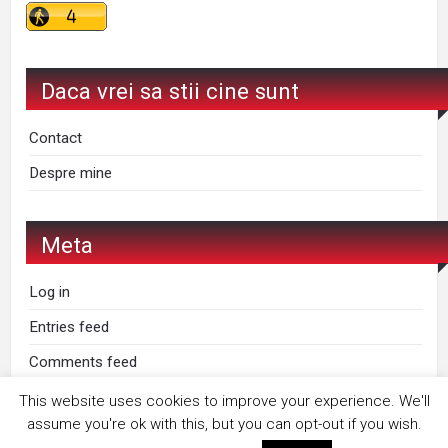
Daca vrei sa stii cine sunt
Contact
Despre mine
Meta
Log in
Entries feed
Comments feed
WordPress.org
This website uses cookies to improve your experience. We'll
assume you're ok with this, but you can opt-out if you wish.