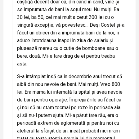
câștigă decent doar că, din când în când, vine și
se împrumută de bani la soțul meu. Nu mulți. Ba
30 lei, ba 50, cel mai mult a cerut 200 lei cu o
singură excepție, vă povestesc… Deși Costel și-a
făcut un obicei din a împrumuta bani de la noi, îi
aduce întotdeauna înapoi în ziua de salariu și
plusează mereu cu o cutie de bomboane sau o
bere, două. Mi-e tare drag de el pentru treaba
asta.
S-a întâmplat însă ca în decembrie anul trecut să
aibă din nou nevoie de bani. Mai mulți. Vreo 800
lei. Era mama lui internată la spital și avea nevoie
de bani pentru operație. Împrejurările au făcut ca
și noi să nu stăm tocmai pe roze în perioada aia
și să nu-l putem ajuta. Mi-a părut tare rău, era o
perioadă extrem de aglomerată și pentru noi cu
atelierul la sfârșit de an, încât probabil nici n-am
tratat cu toată atenția nevoia lui din momentul