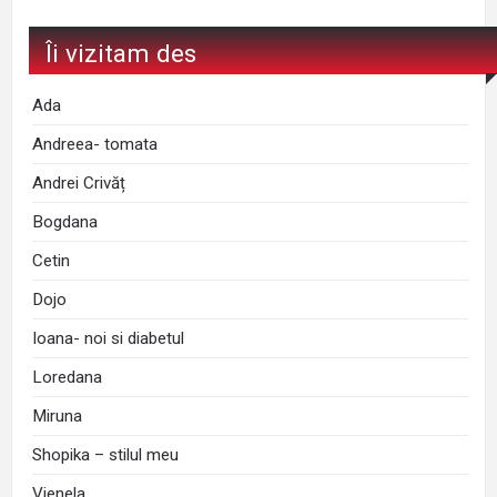
Îi vizitam des
Ada
Andreea- tomata
Andrei Crivăț
Bogdana
Cetin
Dojo
Ioana- noi si diabetul
Loredana
Miruna
Shopika – stilul meu
Vienela