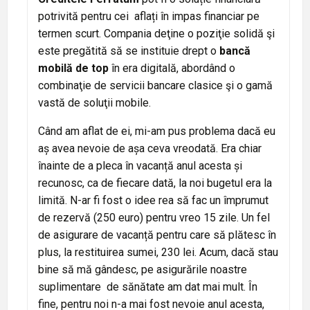
potrivită pentru cei aflați în impas financiar pe
termen scurt. Compania deţine o poziţie solidă şi
este pregătită să se instituie drept o
bancă
mobilă de top
în era digitală, abordând o
combinaţie de servicii bancare clasice şi o gamă
vastă de soluţii mobile.
Când am aflat de ei, mi-am pus problema dacă eu
aș avea nevoie de așa ceva vreodată. Era chiar
înainte de a pleca în vacanță anul acesta și
recunosc, ca de fiecare dată, la noi bugetul era la
limită. N-ar fi fost o idee rea să fac un împrumut
de rezervă (250 euro) pentru vreo 15 zile. Un fel
de asigurare de vacanță pentru care să plătesc în
plus, la restituirea sumei, 230 lei. Acum, dacă stau
bine să mă gândesc, pe asigurările noastre
suplimentare de sănătate am dat mai mult. În
fine, pentru noi n-a mai fost nevoie anul acesta,