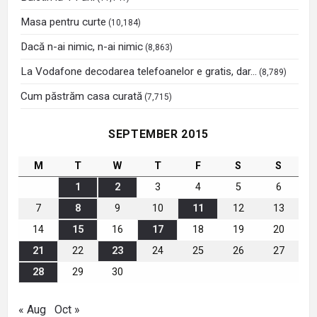
Masa pentru curte
(10,184)
Dacă n-ai nimic, n-ai nimic
(8,863)
La Vodafone decodarea telefoanelor e gratis, dar…
(8,789)
Cum păstrăm casa curată
(7,715)
SEPTEMBER 2015
M
T
W
T
F
S
S
1
2
3
4
5
6
7
8
9
10
11
12
13
14
15
16
17
18
19
20
21
22
23
24
25
26
27
28
29
30
« Aug
Oct »