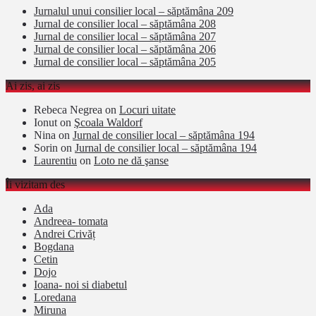
Jurnalul unui consilier local – săptămâna 209
Jurnal de consilier local – săptămâna 208
Jurnal de consilier local – săptămâna 207
Jurnal de consilier local – săptămâna 206
Jurnal de consilier local – săptămâna 205
Ai zis, ai zis
Rebeca Negrea
on
Locuri uitate
Ionut
on
Şcoala Waldorf
Nina
on
Jurnal de consilier local – săptămâna 194
Sorin
on
Jurnal de consilier local – săptămâna 194
Laurentiu
on
Loto ne dă şanse
Îi vizitam des
Ada
Andreea- tomata
Andrei Crivăț
Bogdana
Cetin
Dojo
Ioana- noi si diabetul
Loredana
Miruna