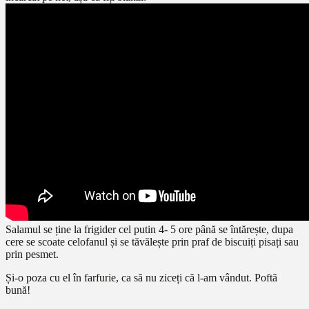
Salamul se ține la frigider cel putin 4- 5 ore până se întărește, dupa
cere se scoate celofanul și se tăvălește prin praf de biscuiți pisați sau
prin pesmet.
Și-o poza cu el în farfurie, ca să nu ziceți că l-am vândut. Poftă
bună!