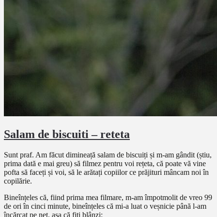
Salam de biscuiti – reteta
Sunt praf. Am făcut dimineață salam de biscuiți și m-am gândit (știu,
prima dată e mai greu) să filmez pentru voi rețeta, că poate vă vine
pofta să faceți și voi, să le arătați copiilor ce prăjituri mâncam noi în
copilărie.
Bineînțeles că, fiind prima mea filmare, m-am împotmolit de vreo 99
de ori în cinci minute, bineînțeles că mi-a luat o veșnicie până l-am
încărcat pe net, așa că fiți blânzi: