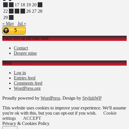
15
16
17
18
19
20
21
22
23
24
25
26
27
28
29
30
« May
Jul »
Daca vrei sa stii cine sunt
Contact
Despre mine
Meta
Log in
Entries feed
Comments feed
WordPress.org
Proudly powered by
WordPress
. Design by
StylishWP
This website uses cookies to improve your experience. We'll assume
you're ok with this, but you can opt-out if you wish.
Cookie
settings
ACCEPT
Privacy & Cookies Policy