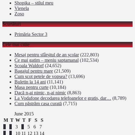
Shopika – stilul meu
Vienela
Zoso
Scurtături
Primăria Sector 3
Cele mai citite
Mesaj pentru sfârșitul de an școlar
(222,803)
Ce mai gatim – meniu saptamanal
(102,534)
Şcoala Waldorf
(24,652)
Bagajul pentru mare
(21,509)
Cum scot petele de vopsea?
(13,696)
Buletin la 14 ani
(11,141)
Masa pentru curte
(10,184)
Dacă n-ai nimic, n-ai nimic
(8,863)
La Vodafone decodarea telefoanelor e gratis, dar…
(8,789)
Cum păstrăm casa curată
(7,715)
June 2015
M
T
W
T
F
S
S
1
2
3
4
5
6
7
8
9
10
11
12
13
14