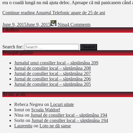
era o coadă lungă nu mă ajuta deloc. Aproape că mă panicasem când am
Continue reading
Anunțul Telefonic apare de 25 de ani
June 9, 2015
June 9, 2015
Nina
4 Comments
LikeBox
Search for:
Proaspăt gândite
Jurnalul unui consilier local – săptămâna 209
Jurnal de consilier local – săptămâna 208
Jurnal de consilier local – săptămâna 207
Jurnal de consilier local – săptămâna 206
Jurnal de consilier local – săptămâna 205
Ai zis, ai zis
Rebeca Negrea
on
Locuri uitate
Ionut
on
Şcoala Waldorf
Nina
on
Jurnal de consilier local – săptămâna 194
Sorin
on
Jurnal de consilier local – săptămâna 194
Laurentiu
on
Loto ne dă şanse