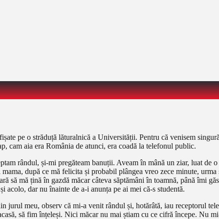
afișate pe o străduță lăturalnică a Universității. Pentru că venisem singur
ap, cam aia era România de atunci, era coadă la telefonul public.
am rândul, și-mi pregăteam banuții. Aveam în mână un ziar, luat de o tar
a, după ce mă felicita și probabil plângea vreo zece minute, urma să-și 
-i ceară să mă țină în gazdă măcar câteva săptămâni în toamnă, până îmi 
și acolo, dar nu înainte de a-i anunța pe ai mei că-s studentă.
din jurul meu, observ că mi-a venit rândul și, hotărâtă, iau receptorul 
asă, să fim înțeleși. Nici măcar nu mai știam cu ce cifră începe. Nu mi