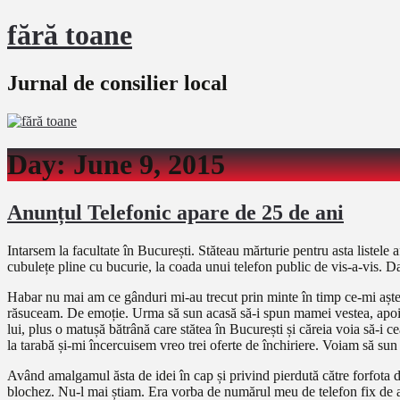
fără toane
Jurnal de consilier local
Day:
June 9, 2015
Anunțul Telefonic apare de 25 de ani
Intarsem la facultate în București. Stăteau mărturie pentru asta listele 
cubulețe pline cu bucurie, la coada unui telefon public de vis-a-vis. D
Habar nu mai am ce gânduri mi-au trecut prin minte în timp ce-mi aștept
răsuceam. De emoție. Urma să sun acasă să-i spun mamei vestea, apoi mam
lui, plus o matușă bătrână care stătea în București și căreia voia să
la tarabă și-mi încercuisem vreo trei oferte de închiriere. Voiam să sun 
Având amalgamul ăsta de idei în cap și privind pierdută către forfota 
blochez. Nu-l mai știam. Era vorba de numărul meu de telefon fix de ac