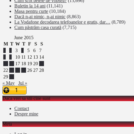
Cum scot petele de vopsea?
(13,696)
Buletin la 14 ani
(11,141)
Masa pentru curte
(10,184)
Dacă n-ai nimic, n-ai nimic
(8,863)
La Vodafone decodarea telefoanelor e gratis, dar…
(8,789)
Cum păstrăm casa curată
(7,715)
June 2015
M
T
W
T
F
S
S
1
2
3
4
5
6
7
8
9
10
11
12
13
14
15
16
17
18
19
20
21
22
23
24
25
26
27
28
29
30
« May
Jul »
Daca vrei sa stii cine sunt
Contact
Despre mine
Meta