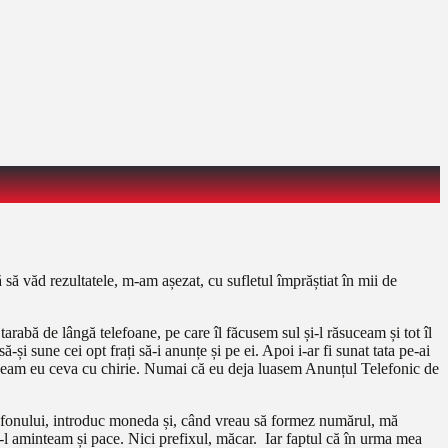
ă să văd rezultatele, m-am așezat, cu sufletul împrăștiat în mii de
abă de lângă telefoane, pe care îl făcusem sul și-l răsuceam și tot îl
sune cei opt frați să-i anunțe și pe ei. Apoi i-ar fi sunat tata pe-ai
găseam eu ceva cu chirie. Numai că eu deja luasem Anunțul Telefonic de
telefonului, introduc moneda și, când vreau să formez numărul, mă
-l aminteam și pace. Nici prefixul, măcar. Iar faptul că în urma mea