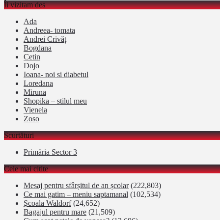
Îi vizitam des
Ada
Andreea- tomata
Andrei Crivăț
Bogdana
Cetin
Dojo
Ioana- noi si diabetul
Loredana
Miruna
Shopika – stilul meu
Vienela
Zoso
Scurtături
Primăria Sector 3
Cele mai citite
Mesaj pentru sfârșitul de an școlar
(222,803)
Ce mai gatim – meniu saptamanal
(102,534)
Şcoala Waldorf
(24,652)
Bagajul pentru mare
(21,509)