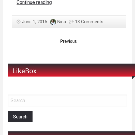
Parfum
Continue reading
de
ie
June 1, 2015
Nina
13 Comments
romaneasca
Previous
LikeBox