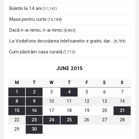
Buletin la 14 ani
(11,141)
Masa pentru curte
(10,184)
Dacă n-ai nimic, n-ai nimic
(8,863)
La Vodafone decodarea telefoanelor e gratis, dar…
(8,789)
Cum păstrăm casa curată
(7,715)
JUNE 2015
M
T
W
T
F
S
S
1
2
3
4
5
6
7
8
9
10
11
12
13
14
15
16
17
18
19
20
21
22
23
24
25
26
27
28
29
30