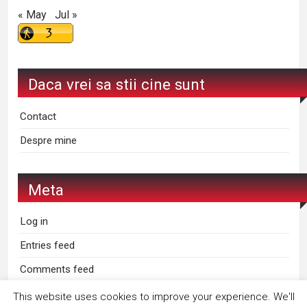
« May
Jul »
Daca vrei sa stii cine sunt
Contact
Despre mine
Meta
Log in
Entries feed
Comments feed
WordPress.org
This website uses cookies to improve your experience. We'll