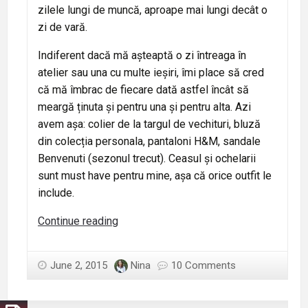
zilele lungi de muncă, aproape mai lungi decât o
zi de vară.
Indiferent dacă mă așteaptă o zi întreaga în
atelier sau una cu multe ieșiri, îmi place să cred
că mă îmbrac de fiecare dată astfel încât să
meargă ținuta și pentru una și pentru alta. Azi
avem așa: colier de la targul de vechituri, bluză
din colecția personala, pantaloni H&M, sandale
Benvenuti (sezonul trecut). Ceasul și ochelarii
sunt must have pentru mine, așa că orice outfit le
include.
Outfit
Continue reading
de
marti
June 2, 2015
Nina
10 Comments