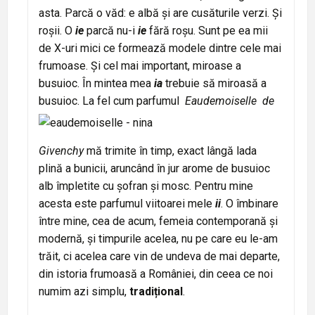
asta. Parcă o văd: e albă și are cusăturile verzi. Și
roșii. O
ie
parcă nu-i
ie
fără roșu. Sunt pe ea mii
de X-uri mici ce formează modele dintre cele mai
frumoase. Și cel mai important, miroase a
busuioc. În mintea mea
ia
trebuie să miroasă a
busuioc.
La fel cum parfumul
Eaudemoiselle de
Givenchy
mă trimite în timp, exact lângă lada
plină a bunicii, aruncând în jur arome de busuioc
alb împletite cu șofran și mosc. Pentru mine
acesta este parfumul viitoarei mele
ii
. O îmbinare
între mine, cea de acum, femeia contemporană și
modernă, și timpurile acelea, nu pe care eu le-am
trăit, ci acelea care vin de undeva de mai departe,
din istoria frumoasă a României, din ceea ce noi
numim azi simplu,
tradițional
.