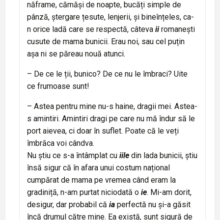
năframe, cămăși de noapte, bucăți simple de
pânză, ștergare țesute, lenjerii, și bineînțeles, ca-
n orice ladă care se respectă, câteva
ii
romanești
cusute de mama bunicii. Erau noi, sau cel puțin
așa ni se păreau nouă atunci.
– De ce le ții, bunico? De ce nu le îmbraci? Uite
ce frumoase sunt!
– Astea pentru mine nu-s haine, dragii mei. Astea-
s amintiri. Amintiri dragi pe care nu mă îndur să le
port aievea, ci doar în suflet. Poate că le veți
îmbrăca voi cândva.
Nu știu ce s-a întâmplat cu
iile
din lada bunicii, știu
însă sigur că în afara unui costum național
cumpărat de mama pe vremea când eram la
gradiniță, n-am purtat niciodată o
ie
. Mi-am dorit,
desigur, dar probabil că
ia
perfectă nu și-a găsit
încă drumul către mine. Ea există, sunt sigură de