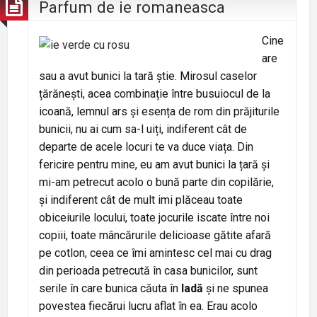
Parfum de ie romaneasca
Cine
are
sau a avut bunici la tară știe. Mirosul caselor
țărănești, acea combinație între busuiocul de la
icoană, lemnul ars și esența de rom din prăjiturile
bunicii, nu ai cum sa-l uiți, indiferent cât de
departe de acele locuri te va duce viața. Din
fericire pentru mine, eu am avut bunici la țară și
mi-am petrecut acolo o bună parte din copilărie,
și indiferent cât de mult imi plăceau toate
obiceiurile locului, toate jocurile iscate între noi
copiii, toate mâncărurile delicioase gătite afară
pe cotlon, ceea ce îmi amintesc cel mai cu drag
din perioada petrecută în casa bunicilor, sunt
serile în care bunica căuta în
ladă
și ne spunea
povestea fiecărui lucru aflat în ea. Erau acolo