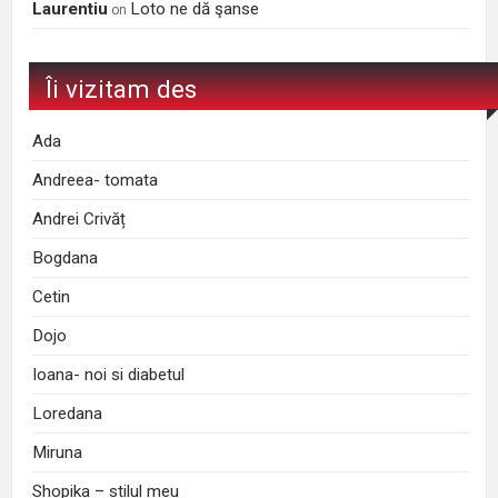
Laurentiu
Loto ne dă şanse
on
Îi vizitam des
Ada
Andreea- tomata
Andrei Crivăț
Bogdana
Cetin
Dojo
Ioana- noi si diabetul
Loredana
Miruna
Shopika – stilul meu