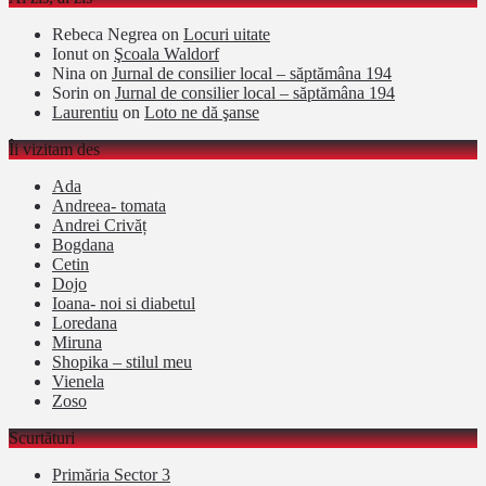
Rebeca Negrea
on
Locuri uitate
Ionut
on
Şcoala Waldorf
Nina
on
Jurnal de consilier local – săptămâna 194
Sorin
on
Jurnal de consilier local – săptămâna 194
Laurentiu
on
Loto ne dă şanse
Îi vizitam des
Ada
Andreea- tomata
Andrei Crivăț
Bogdana
Cetin
Dojo
Ioana- noi si diabetul
Loredana
Miruna
Shopika – stilul meu
Vienela
Zoso
Scurtături
Primăria Sector 3