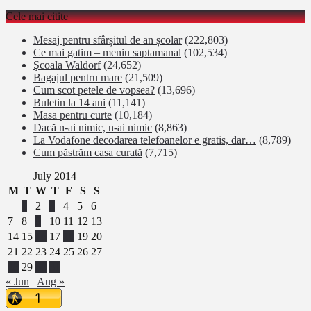
Cele mai citite
Mesaj pentru sfârșitul de an școlar
(222,803)
Ce mai gatim – meniu saptamanal
(102,534)
Şcoala Waldorf
(24,652)
Bagajul pentru mare
(21,509)
Cum scot petele de vopsea?
(13,696)
Buletin la 14 ani
(11,141)
Masa pentru curte
(10,184)
Dacă n-ai nimic, n-ai nimic
(8,863)
La Vodafone decodarea telefoanelor e gratis, dar…
(8,789)
Cum păstrăm casa curată
(7,715)
July 2014
M
T
W
T
F
S
S
1
2
3
4
5
6
7
8
9
10
11
12
13
14
15
16
17
18
19
20
21
22
23
24
25
26
27
28
29
30
31
« Jun
Aug »