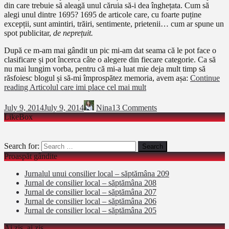
din care trebuie să aleagă unul căruia să-i dea înghețata. Cum să
alegi unul dintre 1695? 1695 de articole care, cu foarte puține
excepții, sunt amintiri, trăiri, sentimente, prietenii… cum ar spune un
spot publicitar,
de neprețuit.
După ce m-am mai gândit un pic mi-am dat seama că le pot face o
clasificare și pot încerca câte o alegere din fiecare categorie. Ca să
nu mai lungim vorba, pentru că mi-a luat mie deja mult timp să
răsfoiesc blogul și să-mi împrospătez memoria, avem așa:
Continue
reading
Articolul care imi place cel mai mult
July 9, 2014
July 9, 2014
Nina
13 Comments
LikeBox
Search for:
Proaspăt gândite
Jurnalul unui consilier local – săptămâna 209
Jurnal de consilier local – săptămâna 208
Jurnal de consilier local – săptămâna 207
Jurnal de consilier local – săptămâna 206
Jurnal de consilier local – săptămâna 205
Ai zis, ai zis