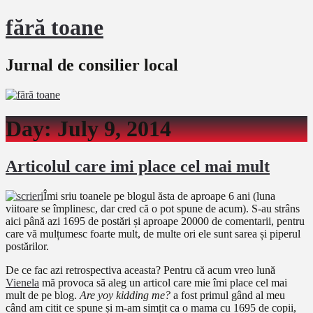
fără toane
Jurnal de consilier local
Day:
July 9, 2014
Articolul care imi place cel mai mult
Îmi sriu toanele pe blogul ăsta de aproape 6 ani (luna
viitoare se împlinesc, dar cred că o pot spune de acum). S-au strâns
aici până azi 1695 de postări și aproape 20000 de comentarii, pentru
care vă mulțumesc foarte mult, de multe ori ele sunt sarea și piperul
postărilor.
De ce fac azi retrospectiva aceasta? Pentru că acum vreo lună
Vienela
mă provoca să aleg un articol care mie îmi place cel mai
mult de pe blog.
Are yoy kidding me?
a fost primul gând al meu
când am citit ce spune și m-am simțit ca o mama cu 1695 de copii,