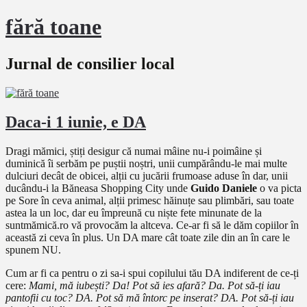
fără toane
Jurnal de consilier local
Daca-i 1 iunie, e DA
Dragi mămici, știți desigur că numai mâine nu-i poimâine și
duminică îi serbăm pe puștii noștri, unii cumpărându-le mai multe
dulciuri decât de obicei, alții cu jucării frumoase aduse în dar, unii
ducându-i la Băneasa Shopping City unde
Guido Daniele
o va picta
pe Sore în ceva animal, alții primesc hăinuțe sau plimbări, sau toate
astea la un loc, dar eu împreună cu niște fete minunate de la
suntmămică.ro vă provocăm la altceva. Ce-ar fi să le dăm copiilor în
această zi ceva în plus. Un DA mare cât toate zile din an în care le
spunem NU.
Cum ar fi ca pentru o zi sa-i spui copilului tău DA indiferent de ce-ți
cere:
Mami, mă iubești? Da! Pot să ies afară? Da. Pot să-ți iau
pantofii cu toc? DA. Pot să mă întorc pe inserat? DA. Pot să-ți iau