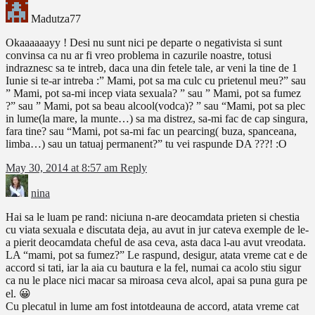
Madutza77
Okaaaaaayy ! Desi nu sunt nici pe departe o negativista si sunt
convinsa ca nu ar fi vreo problema in cazurile noastre, totusi
indraznesc sa te intreb, daca una din fetele tale, ar veni la tine de 1
Iunie si te-ar intreba :” Mami, pot sa ma culc cu prietenul meu?” sau
” Mami, pot sa-mi incep viata sexuala? ” sau ” Mami, pot sa fumez
?” sau ” Mami, pot sa beau alcool(vodca)? ” sau “Mami, pot sa plec
in lume(la mare, la munte…) sa ma distrez, sa-mi fac de cap singura,
fara tine? sau “Mami, pot sa-mi fac un pearcing( buza, spanceana,
limba…) sau un tatuaj permanent?” tu vei raspunde DA ???! :O
May 30, 2014 at 8:57 am
Reply
nina
Hai sa le luam pe rand: niciuna n-are deocamdata prieten si chestia
cu viata sexuala e discutata deja, au avut in jur cateva exemple de le-
a pierit deocamdata cheful de asa ceva, asta daca l-au avut vreodata.
LA “mami, pot sa fumez?” Le raspund, desigur, atata vreme cat e de
accord si tati, iar la aia cu bautura e la fel, numai ca acolo stiu sigur
ca nu le place nici macar sa miroasa ceva alcol, apai sa puna gura pe
el. 😀
Cu plecatul in lume am fost intotdeauna de accord, atata vreme cat