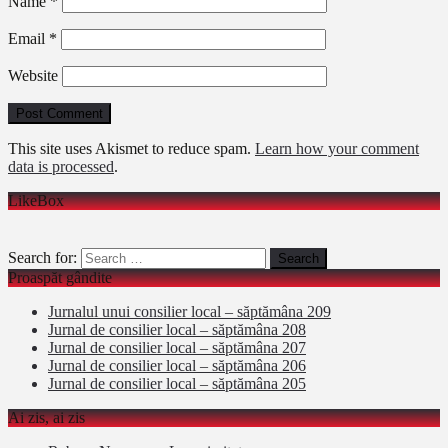
Name
*
Email
*
Website
This site uses Akismet to reduce spam.
Learn how your comment
data is processed
.
LikeBox
Search for:
Proaspăt gândite
Jurnalul unui consilier local – săptămâna 209
Jurnal de consilier local – săptămâna 208
Jurnal de consilier local – săptămâna 207
Jurnal de consilier local – săptămâna 206
Jurnal de consilier local – săptămâna 205
Ai zis, ai zis