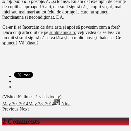
și toți banii din portofel?….
și tot așa. Eu am dat exemplu de cerințe
de copiii la aproape 15 ani, dar sunt sigură că și copiii voștri, mai
mici sau mai mari au tot felul de dorințe la care nu spuneți
întotdeauna și necondiționat, DA.
Ce-ar fi să încercăm de data asta și apoi să povestim cum a fost?
Dacă citiți articolul de pe
suntmamica.ro
veți vedea că se lasă cu
premii și sunt sigură că se va lăsa și cu multe povești haioase. Ce
spuneți? Vă băgați?
(Visited 62 times, 1 visits today)
May 30, 2014
May 28, 2014
Nina
Previous
Next
2 Comments