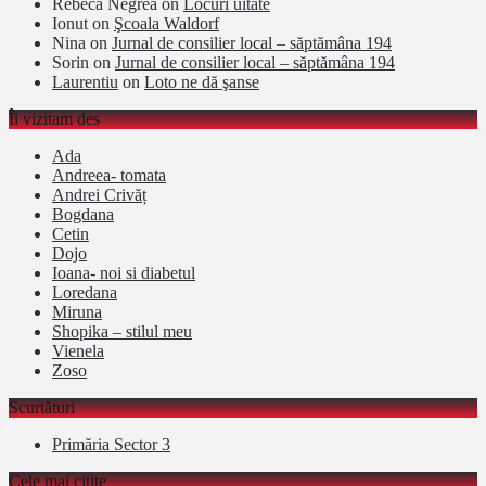
Rebeca Negrea
on
Locuri uitate
Ionut
on
Şcoala Waldorf
Nina
on
Jurnal de consilier local – săptămâna 194
Sorin
on
Jurnal de consilier local – săptămâna 194
Laurentiu
on
Loto ne dă şanse
Îi vizitam des
Ada
Andreea- tomata
Andrei Crivăț
Bogdana
Cetin
Dojo
Ioana- noi si diabetul
Loredana
Miruna
Shopika – stilul meu
Vienela
Zoso
Scurtături
Primăria Sector 3
Cele mai citite