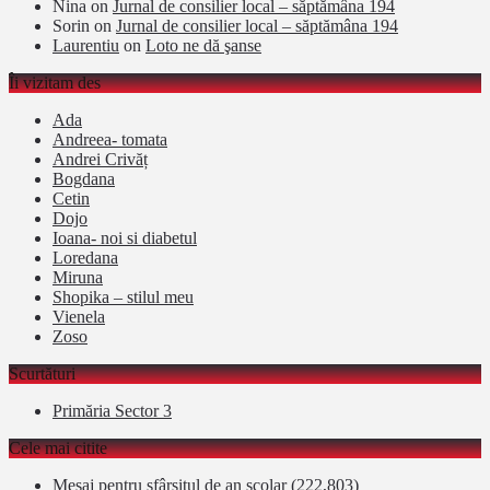
Nina
on
Jurnal de consilier local – săptămâna 194
Sorin
on
Jurnal de consilier local – săptămâna 194
Laurentiu
on
Loto ne dă şanse
Îi vizitam des
Ada
Andreea- tomata
Andrei Crivăț
Bogdana
Cetin
Dojo
Ioana- noi si diabetul
Loredana
Miruna
Shopika – stilul meu
Vienela
Zoso
Scurtături
Primăria Sector 3
Cele mai citite
Mesaj pentru sfârșitul de an școlar
(222,803)