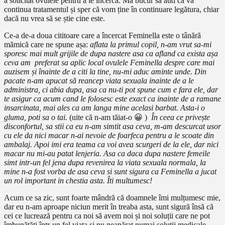
a solicitat ovulele pentru a le încerca. Mă bucur să aud că va
continua tratamentul și sper că vom ține în continuare legătura, chiar
dacă nu vrea să se știe cine este.
Ce-a de-a doua cititoare care a încercat Feminella este o tânără
mămică care ne spune așa:
aflata la primul copil, n-am vrut sa-mi
sporesc mai mult grijile de dupa nastere asa ca afland ca exista așa
ceva am preferat sa aplic local ovulele Feminella despre care mai
auzisem și înainte de a citi la tine, nu-mi aduc aminte unde.
Din
pacate n-am apucat să reancep viata sexuala inainte de a le
administra, ci abia dupa, asa ca nu-ti pot spune cum e fara ele, dar
te asigur ca acum cand le folosesc este exact ca inainte de a ramane
insarcinata, mai ales ca am langa mine acelasi barbat. Asta-i o
gluma, poti sa o tai.
(uite că n-am tăiat-o 😀 )
În ceea ce privește
disconfortul, sa stii ca eu n-am simtit asa ceva, m-am descurcat usor
cu ele da nici macar n-ai nevoie de foarfeca pentru a le scoate din
ambalaj. Apoi imi era teama ca voi avea scurgeri de la ele, dar nici
macar nu mi-au patat lenjeria. Asa ca daca dupa nastere femeile
simt intr-un fel jena dupa revenirea la viata sexuala normala, la
mine n-a fost vorba de asa ceva si sunt sigura ca Feminella a jucat
un rol important in chestia asta. Îti multumesc!
Acum ce sa zic, sunt foarte mândră că doamnele îmi mulțumesc mie,
dar eu n-am aproape niciun merit în treaba asta, sunt sigură însă că
cei ce lucrează pentru ca noi să avem noi și noi soluții care ne pot
îmbunătăți într-un fel viața și nu neapărat numai soluții medicale,