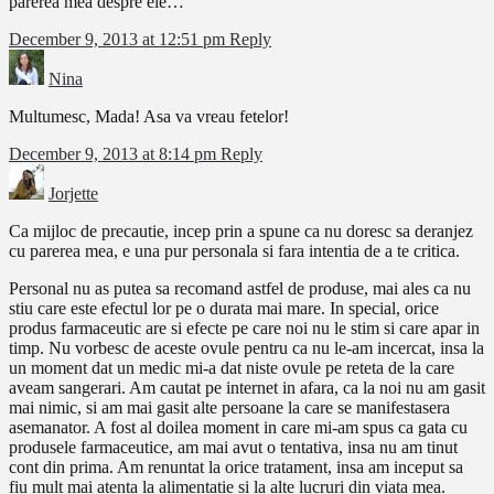
parerea mea despre ele…
December 9, 2013 at 12:51 pm
Reply
Nina
Multumesc, Mada! Asa va vreau fetelor!
December 9, 2013 at 8:14 pm
Reply
Jorjette
Ca mijloc de precautie, incep prin a spune ca nu doresc sa deranjez
cu parerea mea, e una pur personala si fara intentia de a te critica.
Personal nu as putea sa recomand astfel de produse, mai ales ca nu
stiu care este efectul lor pe o durata mai mare. In special, orice
produs farmaceutic are si efecte pe care noi nu le stim si care apar in
timp. Nu vorbesc de aceste ovule pentru ca nu le-am incercat, insa la
un moment dat un medic mi-a dat niste ovule pe reteta de la care
aveam sangerari. Am cautat pe internet in afara, ca la noi nu am gasit
mai nimic, si am mai gasit alte persoane la care se manifestasera
asemanator. A fost al doilea moment in care mi-am spus ca gata cu
produsele farmaceutice, am mai avut o tentativa, insa nu am tinut
cont din prima. Am renuntat la orice tratament, insa am inceput sa
fiu mult mai atenta la alimentatie si la alte lucruri din viata mea.