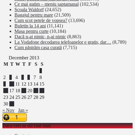
Ce mai gatim – meniu saptamanal
(102,534)
Şcoala Waldorf
(24,652)
Bagajul pentru mare
(21,509)
Cum scot petele de vopsea?
(13,696)
Buletin la 14 ani
(11,141)
Masa pentru curte
(10,184)
Dacă n-ai nimic, n-ai nimic
(8,863)
La Vodafone decodarea telefoanelor e gratis, dar…
(8,789)
Cum păstrăm casa curată
(7,715)
December 2013
M
T
W
T
F
S
S
1
2
3
4
5
6
7
8
9
10
11
12
13
14
15
16
17
18
19
20
21
22
23
24
25
26
27
28
29
30
31
« Nov
Jan »
Daca vrei sa stii cine sunt