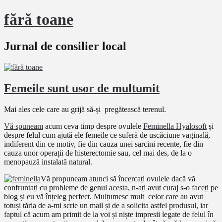
fără toane
Jurnal de consilier local
Femeile sunt usor de multumit
Mai ales cele care au grijă să-și pregătească terenul.
Vă spuneam
acum ceva timp despre ovulele
Feminella Hyalosoft
și
despre felul cum ajută ele femeile ce suferă de uscăciune vaginală,
indiferent din ce motiv, fie din cauza unei sarcini recente, fie din
cauza unor operații de histerectomie sau, cel mai des, de la o
menopauză instalată natural.
Vă propuneam atunci să încercați ovulele dacă vă
confruntați cu probleme de genul acesta, n-ați avut curaj s-o faceți pe
blog și eu vă înțeleg perfect. Mulțumesc mult celor care au avut
totuși tăria de a-mi scrie un mail și de a solicita astfel produsul, iar
faptul că acum am primit de la voi și niște impresii legate de felul în