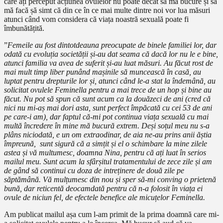
care ați perceput acțiunea ovulelor nu poate decât să mă bucure și să
mă facă șă simt că din ce în ce mai multe dintre noi vor lua măsuri
atunci când vom considera că viața noastră sexuală poate fi
îmbunătățită.
”
Femeile au fost dintotdeauna preocupate de binele familiei lor, dar
odată cu evoluția societății și-au dat seama că dacă lor nu le e bine,
atunci familia va avea de suferit și-au luat măsuri. Au făcut rost de
mai mult timp liber punând mașinile să muncească în casă, au
luptat pentru drepturile lor și, atunci când le-a stat la îndemână, au
solicitat ovulele Feminella pentru a mai trece de un hop și bine au
făcut. Nu pot să spun că sunt acum ca la douăzeci de ani (cred că
nici nu mi-aș mai dori asta, sunt perfect împăcată cu cei 53 de ani
pe care-i am), dar faptul că-mi pot continua viața sexuală cu mai
multă încredere în mine mă bucură extrem. Deși soțul meu nu s-a
plâns niciodată, e un om extraodinar, de aia ne-au prins anii ăștia
împreună, sunt sigură că a simțit și el o schimbare la mine zilele
astea și vă multumesc, doamna Nina, pentru că ați luat în serios
mailul meu. Sunt acum la sfârșitul tratamentului de zece zile și am
de gând să continui cu doza de intreținere de două zile pe
săptămână. Vă mulțumesc din nou și sper să-mi conving o prietenă
bună, dar reticentă deocamdată pentru că n-a folosit în viața ei
ovule de niciun fel, de efectele benefice ale micuțelor Feminella.
Am publicat mailul așa cum l-am primit de la prima doamnă care mi-