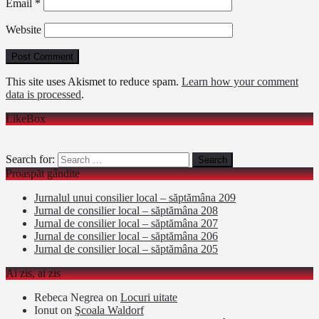
Email
*
Website
This site uses Akismet to reduce spam.
Learn how your comment
data is processed
.
LikeBox
Search for:
Proaspăt gândite
Jurnalul unui consilier local – săptămâna 209
Jurnal de consilier local – săptămâna 208
Jurnal de consilier local – săptămâna 207
Jurnal de consilier local – săptămâna 206
Jurnal de consilier local – săptămâna 205
Ai zis, ai zis
Rebeca Negrea
on
Locuri uitate
Ionut
on
Şcoala Waldorf