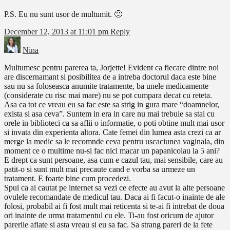
P.S. Eu nu sunt usor de multumit. 🙂
December 12, 2013 at 11:01 pm
Reply
Nina
Multumesc pentru parerea ta, Jorjette! Evident ca fiecare dintre noi
are discernamant si posibilitea de a intreba doctorul daca este bine
sau nu sa foloseasca anumite tratamente, ba unele medicamente
(considerate cu risc mai mare) nu se pot cumpara decat cu reteta.
Asa ca tot ce vreau eu sa fac este sa strig in gura mare “doamnelor,
exista si asa ceva”. Suntem in era in care nu mai trebuie sa stai cu
orele in biblioteci ca sa aflii o informatie, o poti obtine mult mai usor
si invata din experienta altora. Cate femei din lumea asta crezi ca ar
merge la medic sa le recomnde ceva pentru uscaciunea vaginala, din
moment ce o multime nu-si fac nici macar un papanicolau la 5 ani?
E drept ca sunt persoane, asa cum e cazul tau, mai sensibile, care au
patit-o si sunt mult mai precaute cand e vorba sa urmeze un
tratament. E foarte bine cum procedezi.
Spui ca ai cautat pe internet sa vezi ce efecte au avut la alte persoane
ovulele recomandate de medicul tau. Daca ai fi facut-o inainte de ale
folosi, probabil ai fi fost mult mai reticenta si te-ai fi intrebat de doua
ori inainte de urma tratamentul cu ele. Ti-au fost oricum de ajutor
parerile aflate si asta vreau si eu sa fac. Sa strang pareri de la fete