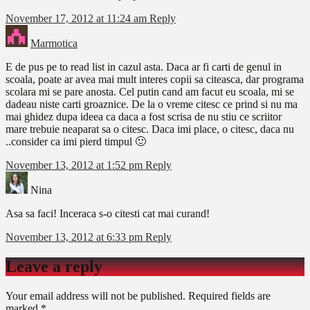
November 17, 2012 at 11:24 am
Reply
Marmotica
E de pus pe to read list in cazul asta. Daca ar fi carti de genul in
scoala, poate ar avea mai mult interes copii sa citeasca, dar programa
scolara mi se pare anosta. Cel putin cand am facut eu scoala, mi se
dadeau niste carti groaznice. De la o vreme citesc ce prind si nu ma
mai ghidez dupa ideea ca daca a fost scrisa de nu stiu ce scriitor
mare trebuie neaparat sa o citesc. Daca imi place, o citesc, daca nu
..consider ca imi pierd timpul 🙂
November 13, 2012 at 1:52 pm
Reply
Nina
Asa sa faci! Inceraca s-o citesti cat mai curand!
November 13, 2012 at 6:33 pm
Reply
Leave a reply
Your email address will not be published.
Required fields are
marked
*