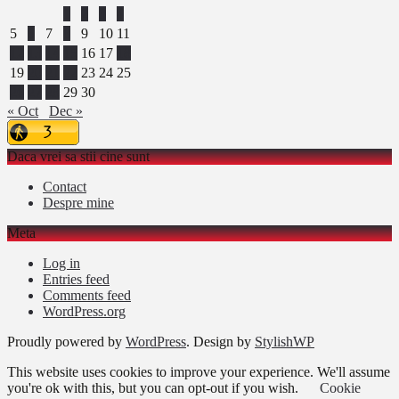
1
2
3
4
5
6
7
8
9
10
11
12
13
14
15
16
17
18
19
20
21
22
23
24
25
26
27
28
29
30
« Oct
Dec »
Daca vrei sa stii cine sunt
Contact
Despre mine
Meta
Log in
Entries feed
Comments feed
WordPress.org
Proudly powered by
WordPress
. Design by
StylishWP
This website uses cookies to improve your experience. We'll assume
you're ok with this, but you can opt-out if you wish.
Cookie