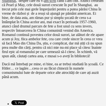
Shanghai
, despre care eu v-
am scris
când l-am citit. Atunci credeam
că Pearl și May, cele două surori crescute în puf în Shanghai, au
trecut prin cele mai grele împrejurări pentru a putea părăsi China în
vreme de război și de a reuși să ajungă pe pământ american. Ei
bine, de data asta, am rămas pur și simplu șocată de ceea s-a
întâmplat în China acelor ani, mai exact în perioada 1957-1960,
atunci când drumul parcurs de fete a fost unul cu sens invers,
respectiv întoarcerea în China comunistă venind din America.
Romanul continuă povestea celor două surori, iar alături de ele apare
acum și Joy, fiica ambelor fete, cea care crede sincer în ceea ce vrea
să facă Mao din China Da, știu, e complicat, dar mă știți că nu spun
prea multe din cărți, pentru că nici mie nu-mi place să citesc înainte
firul epic al romanului pe care urmează să-l citesc. În schimb, vă
spun atât, căutați cartea asta, e musai s-o aveți în bibliotecă!
Dacă mă întrebați pe mine, ei bine, ea ar trebui studiată în școală. Ce
Hitler… ce lagăre…ceea ce au făcut chinezii în numele
comunismului bate de departe orice alte atrocități de care ați auzit
până acum.