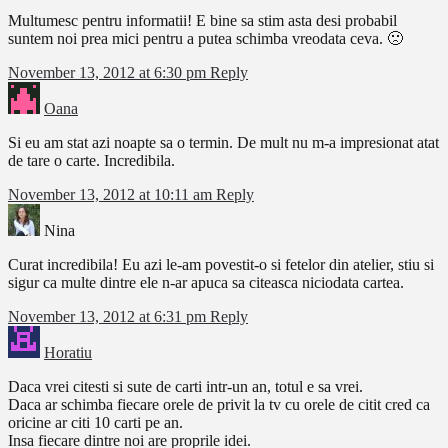
Multumesc pentru informatii! E bine sa stim asta desi probabil
suntem noi prea mici pentru a putea schimba vreodata ceva. 🙁
November 13, 2012 at 6:30 pm
Reply
Oana
Si eu am stat azi noapte sa o termin. De mult nu m-a impresionat atat
de tare o carte. Incredibila.
November 13, 2012 at 10:11 am
Reply
Nina
Curat incredibila! Eu azi le-am povestit-o si fetelor din atelier, stiu si
sigur ca multe dintre ele n-ar apuca sa citeasca niciodata cartea.
November 13, 2012 at 6:31 pm
Reply
Horatiu
Daca vrei citesti si sute de carti intr-un an, totul e sa vrei.
Daca ar schimba fiecare orele de privit la tv cu orele de citit cred ca
oricine ar citi 10 carti pe an.
Insa fiecare dintre noi are proprile idei.