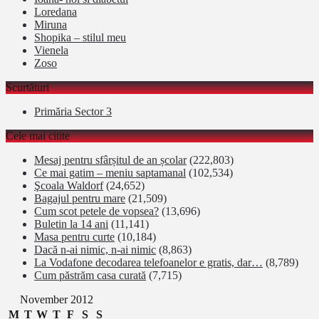
Loredana
Miruna
Shopika – stilul meu
Vienela
Zoso
Scurtături
Primăria Sector 3
Cele mai citite
Mesaj pentru sfârșitul de an școlar
(222,803)
Ce mai gatim – meniu saptamanal
(102,534)
Şcoala Waldorf
(24,652)
Bagajul pentru mare
(21,509)
Cum scot petele de vopsea?
(13,696)
Buletin la 14 ani
(11,141)
Masa pentru curte
(10,184)
Dacă n-ai nimic, n-ai nimic
(8,863)
La Vodafone decodarea telefoanelor e gratis, dar…
(8,789)
Cum păstrăm casa curată
(7,715)
November 2012
M
T
W
T
F
S
S