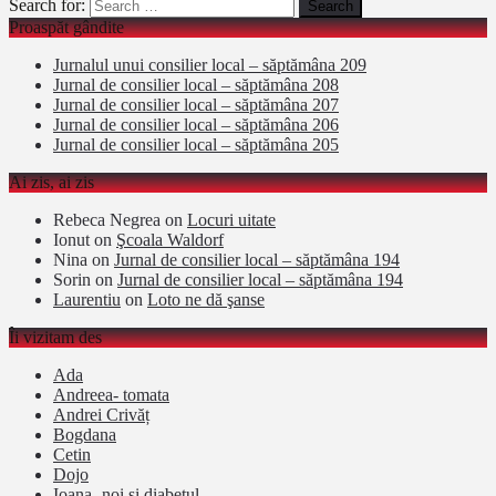
Search for:
Proaspăt gândite
Jurnalul unui consilier local – săptămâna 209
Jurnal de consilier local – săptămâna 208
Jurnal de consilier local – săptămâna 207
Jurnal de consilier local – săptămâna 206
Jurnal de consilier local – săptămâna 205
Ai zis, ai zis
Rebeca Negrea
on
Locuri uitate
Ionut
on
Şcoala Waldorf
Nina
on
Jurnal de consilier local – săptămâna 194
Sorin
on
Jurnal de consilier local – săptămâna 194
Laurentiu
on
Loto ne dă şanse
Îi vizitam des
Ada
Andreea- tomata
Andrei Crivăț
Bogdana
Cetin
Dojo
Ioana- noi si diabetul