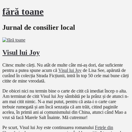
fără toane
Jurnal de consilier local
Visul lui Joy
Citesc multe cărți. Nu atât de multe câte mi-aș dori, dar suficiente
pentru a putea spune acum că
Visul lui Joy
de Lisa See, apărută de
curând în colecția Strada Ficțiunii, intră în top 50 cele mai bune cărți
citite de mine vreodată.
De obicei nici nu termin bine o carte de citit că imediat încep o alta.
Am terminat de citit Visul lui Joy sâmbătă pe la prânz și de atunci n-
am mai citit nimic. N-a mai putut, pentru că asta-i o carte care
trebuie rumegată și am încă senzația că am trăit, citind paginile
acelea, în primii ani ai comunismului din China, atunci când Mao a
vrut să facă Marele Salt Înainte. Mă cutremur!
Pe scurt, Visul lui Joy este continuarea romanului
Fetele din