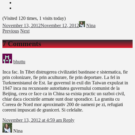
(Visited 120 times, 1 visits today)
November 13, 2012
November 12, 2012
Nina
Previous
Next
7 Comments
bhuttu
Inca fac. In Tibet distrugerea civilizatiei bastinase e sistematica, fie
prin colonizare, fie prin aculturare, fie prin deportare. La fel in
Turkmenistanul de Est. Iar guvernul in exil din Taiwan expulzat in
1947 inca nu recunoaste autoritatea guvernului comunist de la
Beijing, ceea ce face ca in China sa exista practic un razboi civil,
chiar daca ciocnirile armate sunt doar sporadice. La granita cu
Coreea de Nord mor aproximativ 200 de oameni pe zi, refugiati
coreeni impuscati de graniceri. Si celelalte.
November 13, 2012 at 4:59 am
Reply
Nina