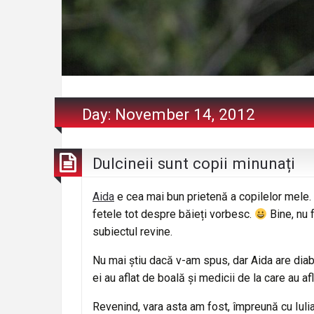
Day:
November 14, 2012
Dulcineii sunt copii minunați
Aida
e cea mai bun prietenă a copilelor mele.
fetele tot despre băieți vorbesc.
Bine, nu f
subiectul revine.
Nu mai știu dacă v-am spus, dar Aida are diabe
ei au aflat de boală și medicii de la care au a
Revenind, vara asta am fost, împreună cu Iulia 