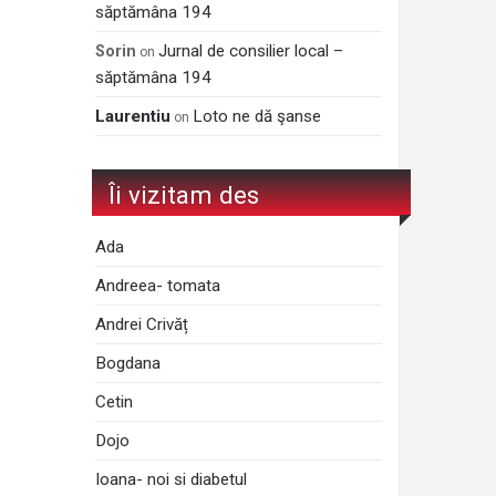
săptămâna 194
Jurnal de consilier local –
Sorin
on
săptămâna 194
Laurentiu
Loto ne dă şanse
on
Îi vizitam des
Ada
Andreea- tomata
Andrei Crivăț
Bogdana
Cetin
Dojo
Ioana- noi si diabetul