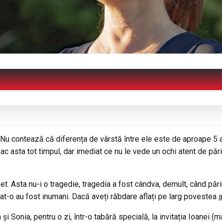
 Nu contează că diferența de vârstă între ele este de aproape 5 a
ac asta tot timpul, dar imediat ce nu le vede un ochi atent de pări
t. Asta nu-i o tragedie, tragedia a fost cândva, demult, când părin
flat-o au fost inumani. Dacă aveți răbdare aflați pe larg povestea
a
și Sonia, pentru o zi, într-o tabără specială, la invitația Ioanei (