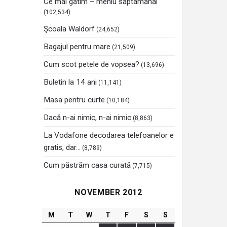
Ce mai gatim – meniu saptamanal
(102,534)
Şcoala Waldorf
(24,652)
Bagajul pentru mare
(21,509)
Cum scot petele de vopsea?
(13,696)
Buletin la 14 ani
(11,141)
Masa pentru curte
(10,184)
Dacă n-ai nimic, n-ai nimic
(8,863)
La Vodafone decodarea telefoanelor e
gratis, dar…
(8,789)
Cum păstrăm casa curată
(7,715)
NOVEMBER 2012
M
T
W
T
F
S
S