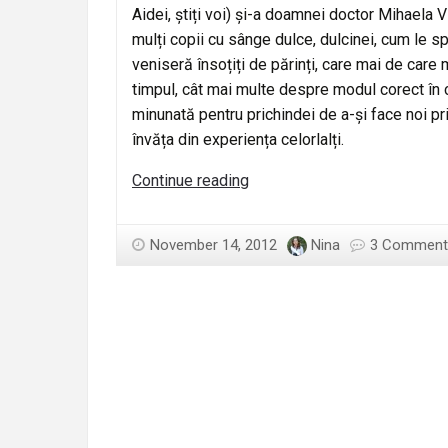
Aidei, știți voi) și-a doamnei doctor Mihaela 
mulți copii cu sânge dulce, dulcinei, cum le s
veniseră însoțiți de părinți, care mai de care 
timpul, cât mai multe despre modul corect în ca
minunată pentru prichindei de a-și face noi prie
învăța din experiența celorlalți.
Dulcineii
Continue reading
sunt
copii
November 14, 2012
Nina
3 Comment
minunați