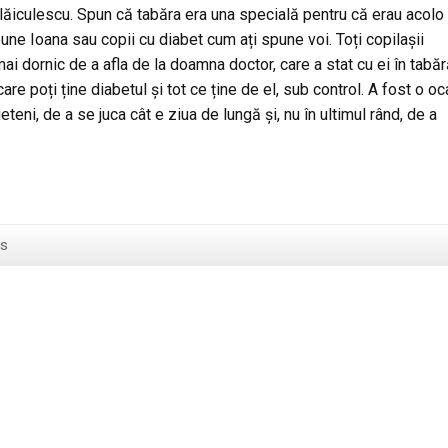
Vlăiculescu. Spun că tabăra era una specială pentru că erau acolo
pune Ioana sau copii cu diabet cum ați spune voi. Toți copilașii
mai dornic de a afla de la doamna doctor, care a stat cu ei în tabăr
re poți ține diabetul și tot ce ține de el, sub control. A fost o o
teni, de a se juca cât e ziua de lungă și, nu în ultimul rând, de a
s