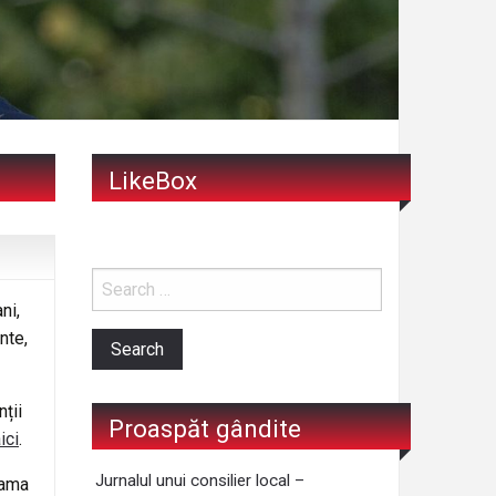
LikeBox
ni,
nte,
ții
Proaspăt gândite
ici
.
Jurnalul unui consilier local –
mama