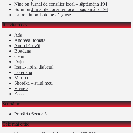
Nina
on
Jurnal de consilier local – săptămâna 194
Sorin
on
Jurnal de consilier local – săptămâna 194
Laurentiu
on
Loto ne dă şanse
Îi vizitam des
Ada
Andreea- tomata
Andrei Crivăț
Bogdana
Cetin
Dojo
Ioana- noi si diabetul
Loredana
Miruna
Shopika – stilul meu
Vienela
Zoso
Scurtături
Primăria Sector 3
Cele mai citite