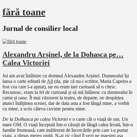
fără toane
Jurnal de consilier local
Alexandru Arșinel, de la Dohasca pe…
Calea Victoriei
Joi am avut întâlnire cu domnul Alexandru Arșinel. Dumnealui își
lansa o carte editată de
All
(da, știe că nu-i scriitor, Maria Capelos a
fost cea care l-a ajutat), iar eu eram tare curioasă să o citesc.
Recunosc, eram la fel de curioasă și să mă întânesc cu dumnealui în
carne și oase. Îl mai văzusem la teatru, de departe, ne despărțea
atunci înălțimea scenei, dar de data asta a fost lângă mine, a vorbit
cu mine, a scris câteva cuvinte pentru mine.
De la Dolhasca pe calea Victoriei
e o carte cât o viață de om. Un
mare OM. O viață începută într-o căsuță de lângă calea ferată, într-o
familie frumoasă, care indiferent de încercările prin care i-a purtat
viața, a rămas mereu unită. N-ai zic când îl vezi pe maestru așa