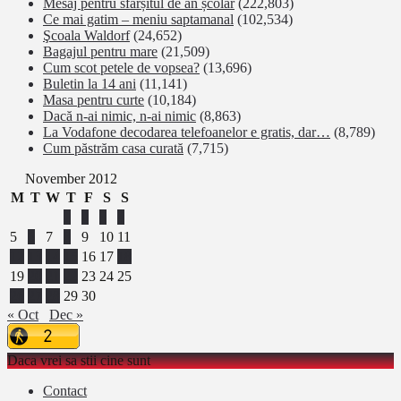
Mesaj pentru sfârșitul de an școlar
(222,803)
Ce mai gatim – meniu saptamanal
(102,534)
Şcoala Waldorf
(24,652)
Bagajul pentru mare
(21,509)
Cum scot petele de vopsea?
(13,696)
Buletin la 14 ani
(11,141)
Masa pentru curte
(10,184)
Dacă n-ai nimic, n-ai nimic
(8,863)
La Vodafone decodarea telefoanelor e gratis, dar…
(8,789)
Cum păstrăm casa curată
(7,715)
November 2012
M
T
W
T
F
S
S
1
2
3
4
5
6
7
8
9
10
11
12
13
14
15
16
17
18
19
20
21
22
23
24
25
26
27
28
29
30
« Oct
Dec »
Daca vrei sa stii cine sunt
Contact