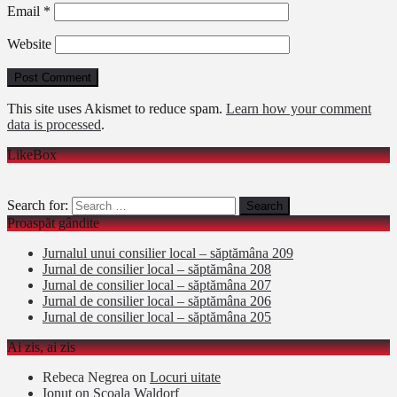
Email
*
Website
This site uses Akismet to reduce spam.
Learn how your comment
data is processed
.
LikeBox
Search for:
Proaspăt gândite
Jurnalul unui consilier local – săptămâna 209
Jurnal de consilier local – săptămâna 208
Jurnal de consilier local – săptămâna 207
Jurnal de consilier local – săptămâna 206
Jurnal de consilier local – săptămâna 205
Ai zis, ai zis
Rebeca Negrea
on
Locuri uitate
Ionut
on
Şcoala Waldorf