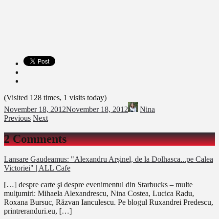
(Visited 128 times, 1 visits today)
November 18, 2012
November 18, 2012
Nina
Previous
Next
2 Comments
Lansare Gaudeamus: "Alexandru Arşinel, de la Dolhasca...pe Calea
Victoriei" | ALL Cafe
[…] despre carte şi despre evenimentul din Starbucks – multe
mulţumiri: Mihaela Alexandrescu, Nina Costea, Lucica Radu,
Roxana Bursuc, Răzvan Ianculescu. Pe blogul Ruxandrei Predescu,
printreranduri.eu, […]