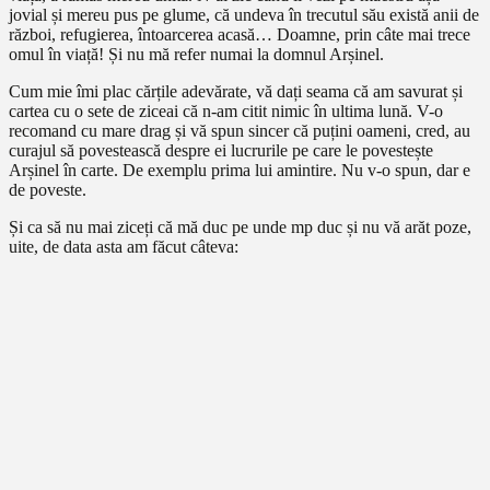
jovial și mereu pus pe glume, că undeva în trecutul său există anii de
război, refugierea, întoarcerea acasă… Doamne, prin câte mai trece
omul în viață! Și nu mă refer numai la domnul Arșinel.
Cum mie îmi plac cărțile adevărate, vă dați seama că am savurat și
cartea cu o sete de ziceai că n-am citit nimic în ultima lună. V-o
recomand cu mare drag și vă spun sincer că puțini oameni, cred, au
curajul să povestească despre ei lucrurile pe care le povestește
Arșinel în carte. De exemplu prima lui amintire. Nu v-o spun, dar e
de poveste.
Și ca să nu mai ziceți că mă duc pe unde mp duc și nu vă arăt poze,
uite, de data asta am făcut câteva: