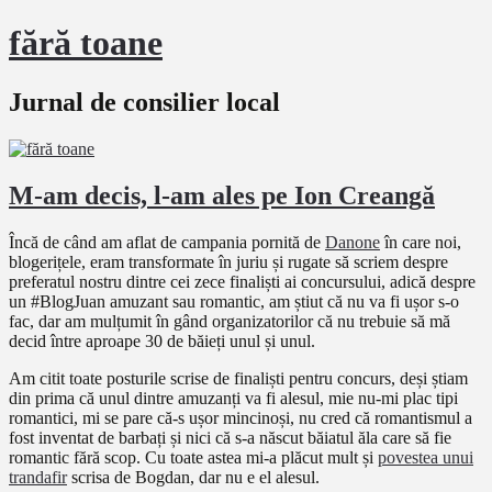
fără toane
Jurnal de consilier local
M-am decis, l-am ales pe Ion Creangă
Încă de când am aflat de campania pornită de
Danone
în care noi,
blogerițele, eram transformate în juriu și rugate să scriem despre
preferatul nostru dintre cei zece finaliști ai concursului, adică despre
un #BlogJuan amuzant sau romantic, am știut că nu va fi ușor s-o
fac, dar am mulțumit în gând organizatorilor că nu trebuie să mă
decid între aproape 30 de băieți unul și unul.
Am citit toate posturile scrise de finaliști pentru concurs, deși știam
din prima că unul dintre amuzanți va fi alesul, mie nu-mi plac tipi
romantici, mi se pare că-s ușor mincinoși, nu cred că romantismul a
fost inventat de barbați și nici că s-a născut băiatul ăla care să fie
romantic fără scop. Cu toate astea mi-a plăcut mult și
povestea unui
trandafir
scrisa de Bogdan, dar nu e el alesul.