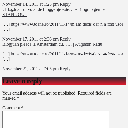
November 14, 2011 at 1:25 pm
Reply
#BlogJuan-ul votat de bloggeriţe este… « Blogul agentiei
STANDOUT
[…]
https://www.toane.ro/2011/11/14/m-am-decis-dar-n-a-fost-usor
[…]
November 17, 2011 at 2:36 pm
Reply
Blogjuan pleaca la Amsterdam cu…… | Augustin Radu
[…]
https://www.toane.ro/2011/11/14/m-am-decis-dar-n-a-fost-usor
[…]
November 21, 2011 at 7:05 pm
Reply
Leave a reply
Your email address will not be published.
Required fields are
marked
*
Comment
*