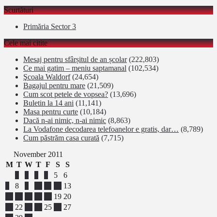
Scurtături
Primăria Sector 3
Cele mai citite
Mesaj pentru sfârșitul de an școlar
(222,803)
Ce mai gatim – meniu saptamanal
(102,534)
Şcoala Waldorf
(24,654)
Bagajul pentru mare
(21,509)
Cum scot petele de vopsea?
(13,696)
Buletin la 14 ani
(11,141)
Masa pentru curte
(10,184)
Dacă n-ai nimic, n-ai nimic
(8,863)
La Vodafone decodarea telefoanelor e gratis, dar…
(8,789)
Cum păstrăm casa curată
(7,715)
November 2011
M
T
W
T
F
S
S
1
2
3
4
5
6
7
8
9
10
11
12
13
14
15
16
17
18
19
20
21
22
23
24
25
26
27