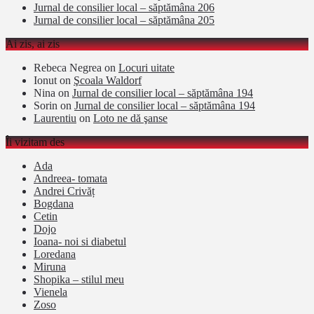
Jurnal de consilier local – săptămâna 206
Jurnal de consilier local – săptămâna 205
Ai zis, ai zis
Rebeca Negrea
on
Locuri uitate
Ionut
on
Şcoala Waldorf
Nina
on
Jurnal de consilier local – săptămâna 194
Sorin
on
Jurnal de consilier local – săptămâna 194
Laurentiu
on
Loto ne dă şanse
Îi vizitam des
Ada
Andreea- tomata
Andrei Crivăț
Bogdana
Cetin
Dojo
Ioana- noi si diabetul
Loredana
Miruna
Shopika – stilul meu
Vienela
Zoso