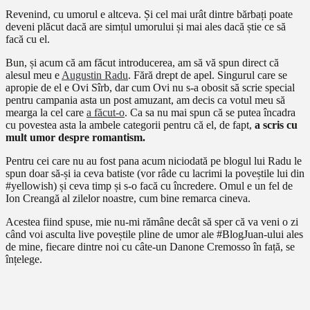
Revenind, cu umorul e altceva. Și cel mai urât dintre bărbați poate
deveni plăcut dacă are simțul umorului și mai ales dacă știe ce să
facă cu el.
Bun, și acum că am făcut introducerea, am să vă spun direct că
alesul meu e
Augustin Radu
. Fără drept de apel. Singurul care se
apropie de el e Ovi Sîrb, dar cum Ovi nu s-a obosit să scrie special
pentru campania asta un post amuzant, am decis ca votul meu să
mearga la cel care
a făcut-o
. Ca sa nu mai spun că se putea încadra
cu povestea asta la ambele categorii pentru că el, de fapt,
a scris cu
mult umor despre romantism.
Pentru cei care nu au fost pana acum niciodată pe blogul lui Radu le
spun doar să-și ia ceva batiste (vor râde cu lacrimi la poveștile lui din
#yellowish) și ceva timp și s-o facă cu încredere. Omul e un fel de
Ion Creangă al zilelor noastre, cum bine remarca cineva.
Acestea fiind spuse, mie nu-mi rămâne decât să sper că va veni o zi
când voi asculta live poveștile pline de umor ale #BlogJuan-ului ales
de mine, fiecare dintre noi cu câte-un Danone Cremosso în față, se
înțelege.