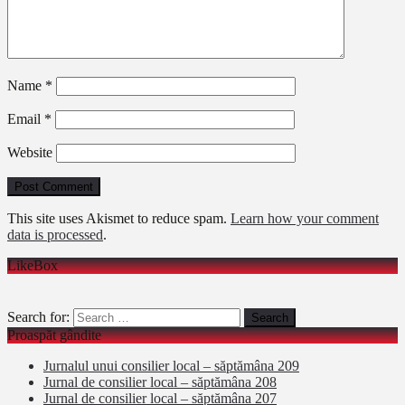
Name
*
Email
*
Website
This site uses Akismet to reduce spam.
Learn how your comment
data is processed
.
LikeBox
Search for:
Proaspăt gândite
Jurnalul unui consilier local – săptămâna 209
Jurnal de consilier local – săptămâna 208
Jurnal de consilier local – săptămâna 207