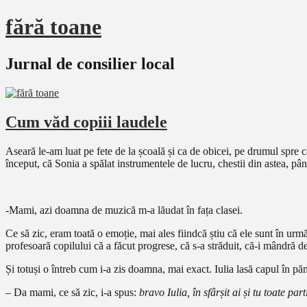
fără toane
Jurnal de consilier local
Cum văd copiii laudele
Aseară le-am luat pe fete de la școală și ca de obicei, pe drumul spre 
început, că Sonia a spălat instrumentele de lucru, chestii din astea, pân
-Mami, azi doamna de muzică m-a lăudat în fața clasei.
Ce să zic, eram toată o emoție, mai ales fiindcă știu că ele sunt în urm
profesoară copilului că a făcut progrese, că s-a străduit, că-i mândră 
Și totuși o întreb cum i-a zis doamna, mai exact. Iulia lasă capul în pă
– Da mami, ce să zic, i-a spus:
bravo Iulia, în sfârșit ai și tu toate parti