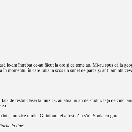
casă le-am întrebat ce-au făcut la ore și ce teme au. Mi-au spus că la ge
ă în momentul în care Iulia, a scos un sunet de parcă și-ar fi amintit cev
ă față de restul clasei la muzică, au abia un an de studiu, față de cinci
de ea….
mânt și nu zice nimic. Ghinionul ei a fost că a sărit Sonia cu gura:
turile la tine!