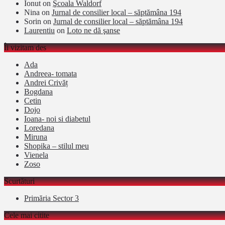
Ionut
on
Şcoala Waldorf
Nina
on
Jurnal de consilier local – săptămâna 194
Sorin
on
Jurnal de consilier local – săptămâna 194
Laurentiu
on
Loto ne dă şanse
Îi vizitam des
Ada
Andreea- tomata
Andrei Crivăț
Bogdana
Cetin
Dojo
Ioana- noi si diabetul
Loredana
Miruna
Shopika – stilul meu
Vienela
Zoso
Scurtături
Primăria Sector 3
Cele mai citite