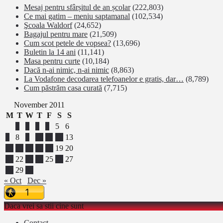
Mesaj pentru sfârșitul de an școlar
(222,803)
Ce mai gatim – meniu saptamanal
(102,534)
Şcoala Waldorf
(24,652)
Bagajul pentru mare
(21,509)
Cum scot petele de vopsea?
(13,696)
Buletin la 14 ani
(11,141)
Masa pentru curte
(10,184)
Dacă n-ai nimic, n-ai nimic
(8,863)
La Vodafone decodarea telefoanelor e gratis, dar…
(8,789)
Cum păstrăm casa curată
(7,715)
November 2011
M
T
W
T
F
S
S
1
2
3
4
5
6
7
8
9
10
11
12
13
14
15
16
17
18
19
20
21
22
23
24
25
26
27
28
29
30
« Oct
Dec »
Daca vrei sa stii cine sunt
Contact