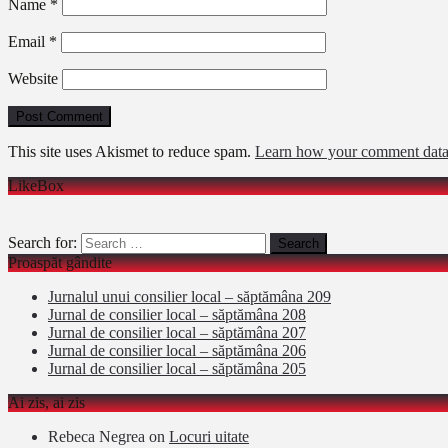
Name
*
Email
*
Website
This site uses Akismet to reduce spam.
Learn how your comment data 
LikeBox
Search for:
Proaspăt gândite
Jurnalul unui consilier local – săptămâna 209
Jurnal de consilier local – săptămâna 208
Jurnal de consilier local – săptămâna 207
Jurnal de consilier local – săptămâna 206
Jurnal de consilier local – săptămâna 205
Ai zis, ai zis
Rebeca Negrea
on
Locuri uitate