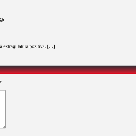
 😀
ă extragi latura pozitivă, […]
*