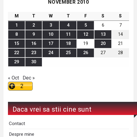
NOVEMBER 2010
M
T
W
T
F
S
S
1
2
3
4
5
6
7
8
9
10
11
12
13
14
15
16
17
18
19
20
21
22
23
24
25
26
27
28
29
30
« Oct
Dec »
Daca vrei sa stii cine sunt
Contact
Despre mine