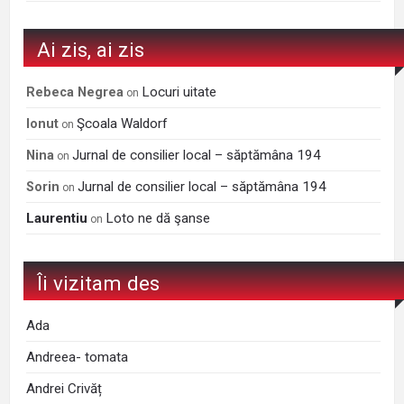
Ai zis, ai zis
Locuri uitate
Rebeca Negrea
on
Şcoala Waldorf
Ionut
on
Jurnal de consilier local – săptămâna 194
Nina
on
Jurnal de consilier local – săptămâna 194
Sorin
on
Laurentiu
Loto ne dă şanse
on
Îi vizitam des
Ada
Andreea- tomata
Andrei Crivăț