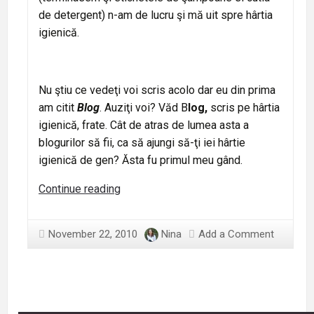
de detergent) n-am de lucru şi mă uit spre hârtia
igienică.
Nu ştiu ce vedeţi voi scris acolo dar eu din prima
am citit
Blog
. Auziţi voi? Văd B
log,
scris pe hârtia
igienică, frate. Cât de atras de lumea asta a
blogurilor să fii, ca să ajungi să-ţi iei hârtie
igienică de gen? Ăsta fu primul meu gând.
Să-
Continue reading
l
văd
November 22, 2010
Nina
Add a Comment
pe
ăla
mai
blogger
ca