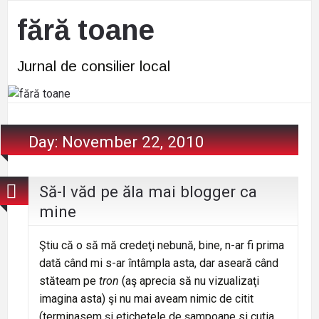
fără toane
Jurnal de consilier local
Day:
November 22, 2010
Să-l văd pe ăla mai blogger ca
mine
Ştiu că o să mă credeţi nebună, bine, n-ar fi prima
dată când mi s-ar întâmpla asta, dar aseară când
stăteam pe
tron
(aş aprecia să nu vizualizaţi
imagina asta) şi nu mai aveam nimic de citit
(terminasem şi etichetele de şampoane si cutia