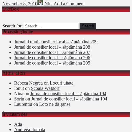
November 8, 2010
Nina
Add a Comment
LikeBox
Search for:
Proaspăt gândite
Jurnalul unui consilier local – săptămâna 209
Jurnal de consilier local – săptămâna 208
Jurnal de consilier local – săptămâna 207
Jurnal de consilier local – săptămâna 206
Jurnal de consilier local – săptămâna 205
Ai zis, ai zis
Rebeca Negrea
on
Locuri uitate
Ionut
on
Şcoala Waldorf
Nina
on
Jurnal de consilier local – săptămâna 194
Sorin
on
Jurnal de consilier local – săptămâna 194
Laurentiu
on
Loto ne dă şanse
Îi vizitam des
Ada
Andreea- tomata