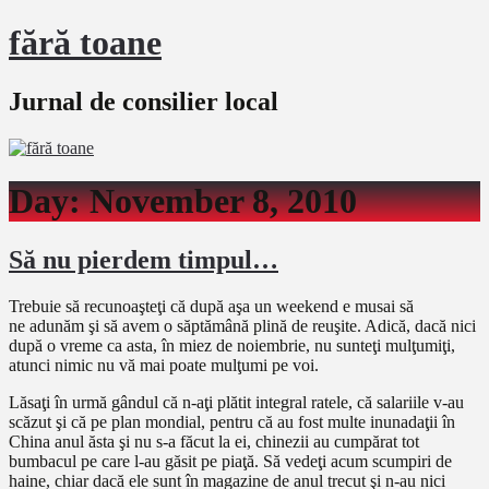
fără toane
Jurnal de consilier local
Day:
November 8, 2010
Să nu pierdem timpul…
Trebuie să recunoaşteţi că după aşa un weekend e musai să
ne adunăm şi să avem o săptămână plină de reuşite. Adică, dacă nici
după o vreme ca asta, în miez de noiembrie, nu sunteţi mulţumiţi,
atunci nimic nu vă mai poate mulţumi pe voi.
Lăsaţi în urmă gândul că n-aţi plătit integral ratele, că salariile v-au
scăzut şi că pe plan mondial, pentru că au fost multe inunadaţii în
China anul ăsta şi nu s-a făcut la ei, chinezii au cumpărat tot
bumbacul pe care l-au găsit pe piaţă. Să vedeţi acum scumpiri de
haine, chiar dacă ele sunt în magazine de anul trecut şi n-au nici