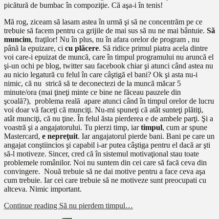
picătură de bumbac în compoziţie. Că aşa-i în tenis!
Mă rog, ziceam să lasam astea în urmă şi să ne concentrăm pe ce
trebuie să facem pentru ca grijile de mai sus să nu ne mai bântuie.
Să
muncim
, fraţilor! Nu în plus, nu în afara orelor de program , nu
până la epuizare, ci
cu plăcere
. Să ridice primul piatra acela dintre
voi care-i epuizat de muncă, care în timpul programului nu aruncă el
şi-un ochi pe blog, twitter sau facebook chiar şi atunci când astea nu
au nicio legatură cu felul în care câştigă el bani? Ok şi asta nu-i
nimic, că nu strică să te deconectezi de la muncă măcar 5
minute/ora (mai ţineţi minte ce bine ne făceau pauzele din
şcoală?), problema reală apare atunci când în timpul orelor de lucru
voi doar vă faceţi că munciţi. Nu-mi spuneţi că atât sunteţi plătiţi,
atât munciţi, că nu ţine. În felul ăsta pierderea e de ambele parţi. Şi a
voastră şi a angajatorului. Tu pierzi timp, iar
timpul
, cum ar spune
Mastercard,
e nepreţuit
. Iar angajatorul pierde bani. Bani pe care un
angajat conştiincios şi capabil i-ar putea câştiga pentru el dacă ar şti
să-l motiveze. Sincer, cred că în sistemul motivaţional stau toate
problemele românilor. Noi nu suntem din cei care să facă ceva din
convingere. Nouă trebuie să ne dai motive pentru a face ceva aşa
cum trebuie. Iar cei care trebuie să ne motiveze sunt preocupati cu
altceva. Nimic important.
Continue reading
Să nu pierdem timpul…