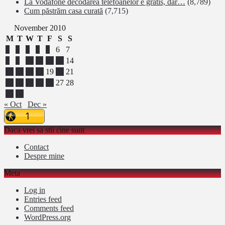
La Vodafone decodarea telefoanelor e gratis, dar…
(8,789)
Cum păstrăm casa curată
(7,715)
November 2010
M
T
W
T
F
S
S
1
2
3
4
5
6
7
8
9
10
11
12
13
14
15
16
17
18
19
20
21
22
23
24
25
26
27
28
29
30
« Oct
Dec »
Daca vrei sa stii cine sunt
Contact
Despre mine
Meta
Log in
Entries feed
Comments feed
WordPress.org