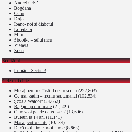
Andrei Crivăț
Bogdana
Cetin
Dojo
Ioana- noi si diabetul
Loredana
Miruna
Shopika – stilul meu
Vienela
Zoso
Scurtături
Primăria Sector 3
Cele mai citite
Mesaj pentru sfârșitul de an școlar
(222,803)
Ce mai gatim – meniu saptamanal
(102,534)
Şcoala Waldorf
(24,652)
Bagajul pentru mare
(21,509)
Cum scot petele de vopsea?
(13,696)
Buletin la 14 ani
(11,141)
Masa pentru curte
(10,184)
Dacă n-ai nimic, n-ai nimic
(8,863)