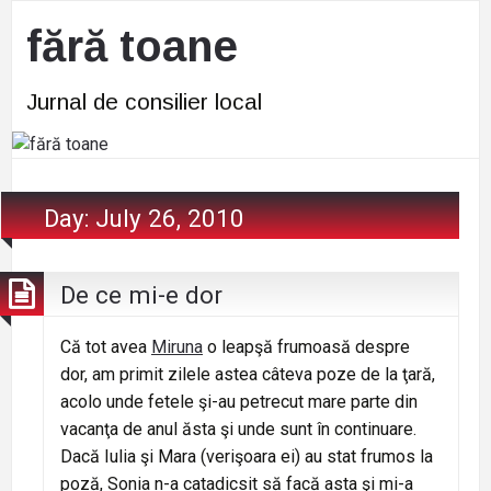
fără toane
Jurnal de consilier local
Day:
July 26, 2010
De ce mi-e dor
Că tot avea
Miruna
o leapşă frumoasă despre
dor, am primit zilele astea câteva poze de la ţară,
acolo unde fetele şi-au petrecut mare parte din
vacanţa de anul ăsta şi unde sunt în continuare.
Dacă Iulia şi Mara (verişoara ei) au stat frumos la
poză, Sonia n-a catadicsit să facă asta şi mi-a