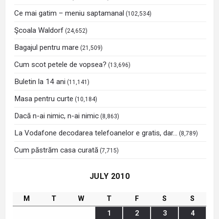
Ce mai gatim – meniu saptamanal
(102,534)
Şcoala Waldorf
(24,652)
Bagajul pentru mare
(21,509)
Cum scot petele de vopsea?
(13,696)
Buletin la 14 ani
(11,141)
Masa pentru curte
(10,184)
Dacă n-ai nimic, n-ai nimic
(8,863)
La Vodafone decodarea telefoanelor e gratis, dar…
(8,789)
Cum păstrăm casa curată
(7,715)
JULY 2010
M
T
W
T
F
S
S
1
2
3
4