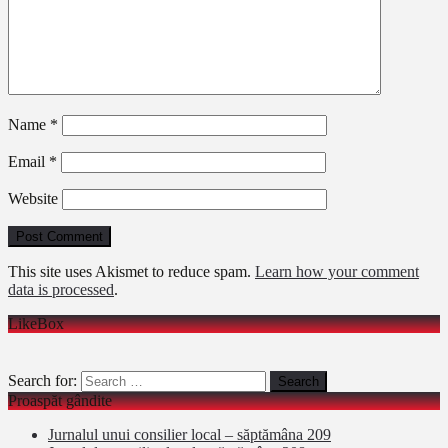
Name
*
Email
*
Website
This site uses Akismet to reduce spam.
Learn how your comment
data is processed
.
LikeBox
Search for:
Proaspăt gândite
Jurnalul unui consilier local – săptămâna 209