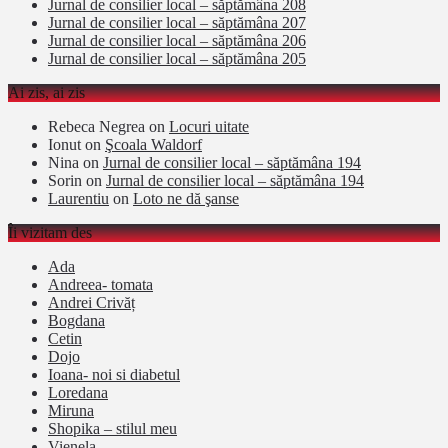
Jurnal de consilier local – săptămâna 208
Jurnal de consilier local – săptămâna 207
Jurnal de consilier local – săptămâna 206
Jurnal de consilier local – săptămâna 205
Ai zis, ai zis
Rebeca Negrea
on
Locuri uitate
Ionut
on
Şcoala Waldorf
Nina
on
Jurnal de consilier local – săptămâna 194
Sorin
on
Jurnal de consilier local – săptămâna 194
Laurentiu
on
Loto ne dă şanse
Îi vizitam des
Ada
Andreea- tomata
Andrei Crivăț
Bogdana
Cetin
Dojo
Ioana- noi si diabetul
Loredana
Miruna
Shopika – stilul meu
Vienela