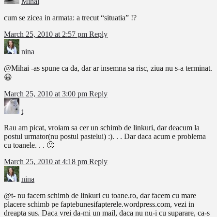
Mihai
cum se zicea in armata: a trecut “situatia” !?
March 25, 2010 at 2:57 pm
Reply
nina
@Mihai -as spune ca da, dar ar insemna sa risc, ziua nu s-a terminat.
😀
March 25, 2010 at 3:00 pm
Reply
t
Rau am picat, vroiam sa cer un schimb de linkuri, dar deacum la
postul urmator(nu postul pastelui) :). . . Dar daca acum e problema
cu toanele. . . 🙂
March 25, 2010 at 4:18 pm
Reply
nina
@t- nu facem schimb de linkuri cu toane.ro, dar facem cu mare
placere schimb pe faptebunesifapterele.wordpress.com, vezi in
dreapta sus. Daca vrei da-mi un mail, daca nu nu-i cu suparare, ca-s