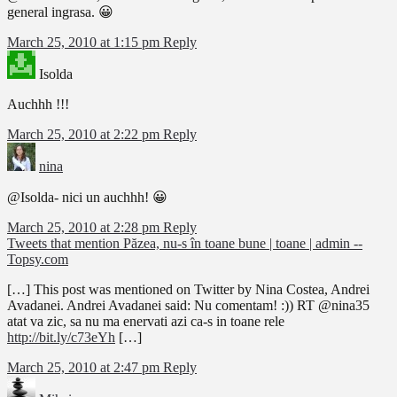
general ingrasa. 😀
March 25, 2010 at 1:15 pm
Reply
Isolda
Auchhh !!!
March 25, 2010 at 2:22 pm
Reply
nina
@Isolda- nici un auchhh! 😀
March 25, 2010 at 2:28 pm
Reply
Tweets that mention Păzea, nu-s în toane bune | toane | admin --
Topsy.com
[…] This post was mentioned on Twitter by Nina Costea, Andrei
Avadanei. Andrei Avadanei said: Nu comentam! :)) RT @nina35
atat va zic, sa nu ma enervati azi ca-s in toane rele
http://bit.ly/c73eYh
[…]
March 25, 2010 at 2:47 pm
Reply