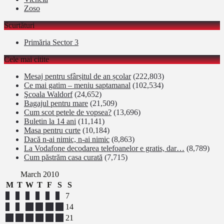
Zoso
Scurtături
Primăria Sector 3
Cele mai citite
Mesaj pentru sfârșitul de an școlar
(222,803)
Ce mai gatim – meniu saptamanal
(102,534)
Şcoala Waldorf
(24,652)
Bagajul pentru mare
(21,509)
Cum scot petele de vopsea?
(13,696)
Buletin la 14 ani
(11,141)
Masa pentru curte
(10,184)
Dacă n-ai nimic, n-ai nimic
(8,863)
La Vodafone decodarea telefoanelor e gratis, dar…
(8,789)
Cum păstrăm casa curată
(7,715)
March 2010
M
T
W
T
F
S
S
1
2
3
4
5
6
7
8
9
10
11
12
13
14
15
16
17
18
19
20
21