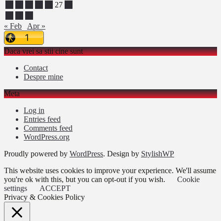
22
23
24
25
26
27
28
29
30
31
« Feb
Apr »
Daca vrei sa stii cine sunt
Contact
Despre mine
Meta
Log in
Entries feed
Comments feed
WordPress.org
Proudly powered by
WordPress
. Design by
StylishWP
This website uses cookies to improve your experience. We'll assume
you're ok with this, but you can opt-out if you wish.
Cookie
settings
ACCEPT
Privacy & Cookies Policy