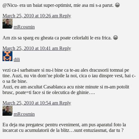
@Nicu- era un baiat super-optimist, mie asa mi s-a parut. 😀
March 25, 2010 at 10:26 am
Reply
mRcosmin
Am zis sa sparg eu gheata ca poate celorlalti le era frica. 😀
March 25, 2010 at 10:41 am
Reply
dili
vezi ca-i sarbatoare si nu-i bine ca te-au ales dracusorii tomnai pe
tine. Auzi, nu vin dom’ne ploile la noi, cica o iau dinspre vest, hai c-
o sa fie bine.
Auzi, eu am ascultat Casablanca acu niste minute si m-am potolit
brusc, poate=ti face si tie olecutica de ghinie….
March 25, 2010 at 10:54 am
Reply
mRcosmin
Eu deja ma pregatesc pentru eveniment, am pus aparatul foto la
incarcat cu acumulatorii de la blitz…sunt entuziasmat, dar tu ?