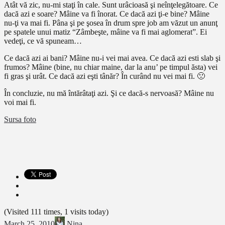
Atât vă zic, nu-mi staţi în cale. Sunt urâcioasă şi neînţelegătoare. Ce
dacă azi e soare? Mâine va fi înorat. Ce dacă azi ţi-e bine? Mâine
nu-ţi va mai fi. Pâna şi pe şosea în drum spre job am văzut un anunţ
pe spatele unui matiz “Zâmbeşte, mâine va fi mai aglomerat”. Ei
vedeţi, ce vă spuneam…
Ce dacă azi ai bani? Mâine nu-i vei mai avea. Ce dacă azi esti slab şi
frumos? Mâine (bine, nu chiar maine, dar la anu’ pe timpul ăsta) vei
fi gras şi urât. Ce dacă azi eşti tânăr? În curând nu vei mai fi. 🙁
În concluzie, nu mă întărâtaţi azi. Şi ce dacă-s nervoasă? Mâine nu
voi mai fi.
Sursa foto
(Visited 111 times, 1 visits today)
March 25, 2010
Nina