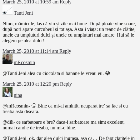
March 25, 2010 at 10:59 am
Reply
Tanti Jeni
Nino, mămicule, las că vin și zile mai bune. După ploaie vine soare,
după nori apare curcubeul și tot așa. Asta-i viața: un teanc de clătite,
unele cu umpluturi dulci și unele cu umpluturi mai amare. Hai să le
alegem pe alea dulci!
March 25, 2010 at 11:14 am
Reply
mRcosmin
@Tanti Jeni alea cu ciocolata si banane le vreau eu. 😀
March 25, 2010 at 12:20 pm
Reply
nina
@mRcosmin- 🙂 Bine ca mi-ai amintit, neaparat tre’ sa fac si eu
treaba asta diseara.
@dili- ce sarbatoare e bre? daca-i sarbatoare ma simt excelent,
numai cand e de treaba, nu mi-e bine.
@Tanti Jeni- ok, dar alea dulci ingrasa, asa ca… De fapt clatitele in