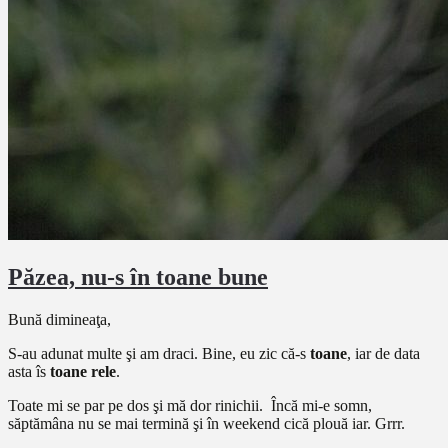
Păzea, nu-s în toane bune
Bună dimineaţa,
S-au adunat multe şi am draci. Bine, eu zic că-s
toane
, iar de data
asta îs
toane rele
.
Toate mi se par pe dos şi mă dor rinichii. Încă mi-e somn,
săptămâna nu se mai termină şi în weekend cică plouă iar. Grrr.