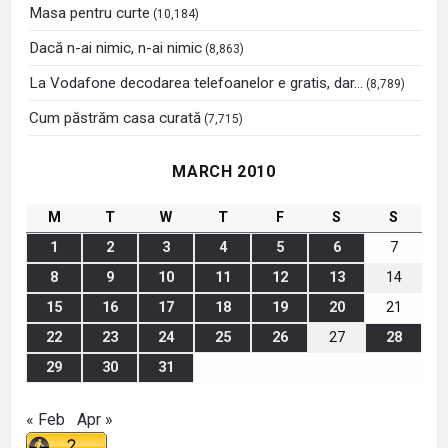
Masa pentru curte
(10,184)
Dacă n-ai nimic, n-ai nimic
(8,863)
La Vodafone decodarea telefoanelor e gratis, dar…
(8,789)
Cum păstrăm casa curată
(7,715)
MARCH 2010
M
T
W
T
F
S
S
1
2
3
4
5
6
7
8
9
10
11
12
13
14
15
16
17
18
19
20
21
22
23
24
25
26
27
28
29
30
31
« Feb
Apr »