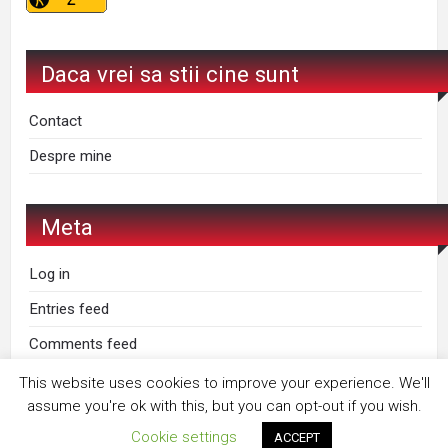
Daca vrei sa stii cine sunt
Contact
Despre mine
Meta
Log in
Entries feed
Comments feed
WordPress.org
This website uses cookies to improve your experience. We'll
assume you're ok with this, but you can opt-out if you wish.
Cookie settings
ACCEPT