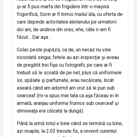
şi-ar fi pus marfa din frigidere într-o maşină
frigorifică, Sorin ar fi trimis mailul ăla, cu oferta de
care depinde activitatea atelierului pe urmatorii
doi ani, de undeva din oras, ehe, câte n-am fi
făcut… Dar aşa…
Colac peste pupăză, ca de, un necaz nu vine
niciodată singur, fetele au azi inspecţie şi aveau
de pregătit trei fişe cu fotografii, pe care ar fi
trebuit să le scoată de pe net, plus că uniformele
lor, spălate şi parfumate, erau necălcate, încât
aseară când am adormit am vrut să le pun sub
cearceaf (mi-a spus mie tata ca aşa făceau ei în
armată, aranjau uniforma frumos sub cearceaf şi
dimineaţa era călcată la dungă).
Până la urmă totul e bine când se termină cu bine,
azi noapte, la 2.03 trecute fix, a revenit curentul