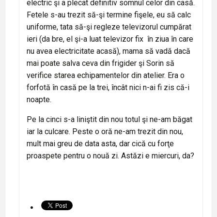
electric şi a plecat definitiv somnul celor din casă.
Fetele s-au trezit să-şi termine fişele, eu să calc
uniforme, tata să-şi regleze televizorul cumpărat
ieri (da bre, el şi-a luat televizor fix în ziua în care
nu avea electricitate acasă), mama să vadă dacă
mai poate salva ceva din frigider şi Sorin să
verifice starea echipamentelor din atelier. Era o
forfotă în casă pe la trei, încât nici n-ai fi zis că-i
noapte.
Pe la cinci s-a liniştit din nou totul şi ne-am băgat
iar la culcare. Peste o oră ne-am trezit din nou,
mult mai greu de data asta, dar cică cu forţe
proaspete pentru o nouă zi. Astăzi e miercuri, da?