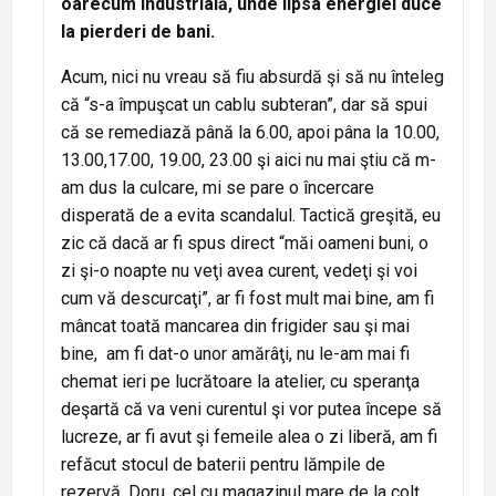
oarecum industrială, unde lipsa energiei duce
la pierderi de bani.
Acum, nici nu vreau să fiu absurdă şi să nu înteleg
că “s-a împuşcat un cablu subteran”, dar să spui
că se remediază până la 6.00, apoi pâna la 10.00,
13.00,17.00, 19.00, 23.00 şi aici nu mai ştiu că m-
am dus la culcare, mi se pare o încercare
disperată de a evita scandalul. Tactică greşită, eu
zic că dacă ar fi spus direct “măi oameni buni, o
zi şi-o noapte nu veţi avea curent, vedeţi şi voi
cum vă descurcaţi”, ar fi fost mult mai bine, am fi
mâncat toată mancarea din frigider sau şi mai
bine, am fi dat-o unor amărâţi, nu le-am mai fi
chemat ieri pe lucrătoare la atelier, cu speranţa
deşartă că va veni curentul şi vor putea începe să
lucreze, ar fi avut şi femeile alea o zi liberă, am fi
refăcut stocul de baterii pentru lămpile de
rezervă, Doru, cel cu magazinul mare de la colţ,