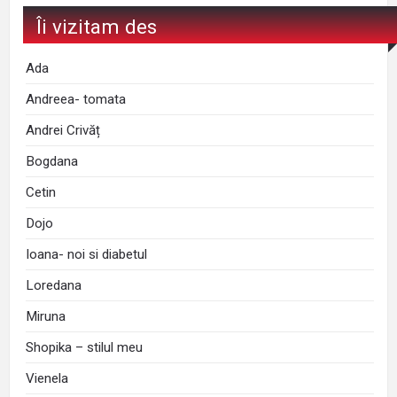
Îi vizitam des
Ada
Andreea- tomata
Andrei Crivăț
Bogdana
Cetin
Dojo
Ioana- noi si diabetul
Loredana
Miruna
Shopika – stilul meu
Vienela