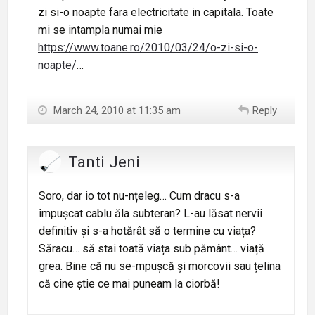
zi si-o noapte fara electricitate in capitala. Toate
mi se intampla numai mie
https://www.toane.ro/2010/03/24/o-zi-si-o-
noapte/
…
March 24, 2010 at 11:35 am
Reply
Tanti Jeni
Soro, dar io tot nu-nțeleg… Cum dracu s-a
împușcat cablu ăla subteran? L-au lăsat nervii
definitiv și s-a hotărât să o termine cu viața?
Săracu… să stai toată viața sub pământ… viață
grea. Bine că nu se-mpușcă și morcovii sau țelina
că cine știe ce mai puneam la ciorbă!