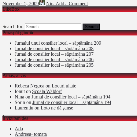
November 5, 2009
Nina
Add a Comment
LikeBox
Search for:
Proaspăt gândite
Jurnalul unui consilier local – săptămâna 209
Jurnal de consilier local – săptămâna 208
Jurnal de consilier local – săptămâna 207
Jurnal de consilier local – săptămâna 206
Jurnal de consilier local – săptămâna 205
Ai zis, ai zis
Rebeca Negrea
on
Locuri uitate
Ionut
on
Şcoala Waldorf
Nina
on
Jurnal de consilier local – săptămâna 194
Sorin
on
Jurnal de consilier local – săptămâna 194
Laurentiu
on
Loto ne dă şanse
Îi vizitam des
Ada
Andreea- tomata