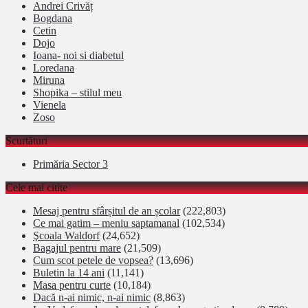
Andrei Crivăț
Bogdana
Cetin
Dojo
Ioana- noi si diabetul
Loredana
Miruna
Shopika – stilul meu
Vienela
Zoso
Scurtături
Primăria Sector 3
Cele mai citite
Mesaj pentru sfârșitul de an școlar
(222,803)
Ce mai gatim – meniu saptamanal
(102,534)
Şcoala Waldorf
(24,652)
Bagajul pentru mare
(21,509)
Cum scot petele de vopsea?
(13,696)
Buletin la 14 ani
(11,141)
Masa pentru curte
(10,184)
Dacă n-ai nimic, n-ai nimic
(8,863)