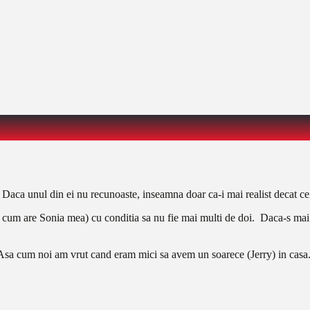
 Daca unul din ei nu recunoaste, inseamna doar ca-i mai realist decat ceila
 cum are Sonia mea) cu conditia sa nu fie mai multi de doi. Daca-s mai mu
 Asa cum noi am vrut cand eram mici sa avem un soarece (Jerry) in casa. 