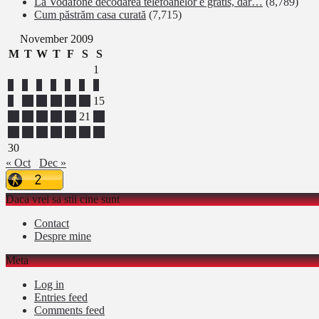
La Vodafone decodarea telefoanelor e gratis, dar…
(8,789)
Cum păstrăm casa curată
(7,715)
November 2009
M
T
W
T
F
S
S
1
2
3
4
5
6
7
8
9
10
11
12
13
14
15
16
17
18
19
20
21
22
23
24
25
26
27
28
29
30
« Oct
Dec »
Daca vrei sa stii cine sunt
Contact
Despre mine
Meta
Log in
Entries feed
Comments feed