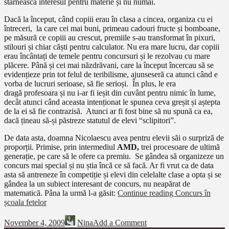
stârnească interesul pentru materie și nu numai.
Dacă la început, când copiii erau în clasa a cincea, organiza cu ei
întreceri, la care cei mai buni, primeau cadouri fructe și bomboane,
pe măsură ce copiii au crescut, premiile s-au transformat în pixuri,
stilouri și chiar căști pentru calculator. Nu era mare lucru, dar copiii
erau încântați de temele pentru concursuri și le rezolvau cu mare
plăcere. Până și cei mai năzdrăvani, care la început încercau să se
evidențieze prin tot felul de teribilisme, ajunseseră ca atunci când e
vorba de lucruri serioase, să fie serioși. În plus, le era
dragă profesoara și nu i-ar fi ieșit din cuvânt pentru nimic în lume,
decât atunci când aceasta intenționat le spunea ceva greșit și aștepta
de la ei să fie contrazisă. Atunci ar fi fost bine să nu spună ca ea,
dacă țineau să-și păstreze statutul de elevi “sclipitori”.
De data asta, doamna Nicolaescu avea pentru elevii săi o surpriză de
proporții. Primise, prin intermediul
AMD,
trei procesoare de ultimă
generație, pe care să le ofere ca premiu. Se gândea să organizeze un
concurs mai special și nu știa încă ce să facă. Ar fi vrut ca de data
asta să antreneze în competiție și elevi din celelalte clase a opta și se
gândea la un subiect interesant de concurs, nu neapărat de
matematică. Pâna la urmă l-a găsit:
Continue reading
Concurs în
școala fetelor
November 4, 2009
Nina
Add a Comment