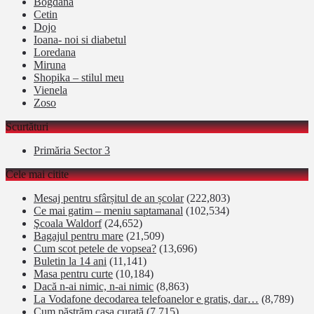
Bogdana
Cetin
Dojo
Ioana- noi si diabetul
Loredana
Miruna
Shopika – stilul meu
Vienela
Zoso
Scurtături
Primăria Sector 3
Cele mai citite
Mesaj pentru sfârșitul de an școlar
(222,803)
Ce mai gatim – meniu saptamanal
(102,534)
Şcoala Waldorf
(24,652)
Bagajul pentru mare
(21,509)
Cum scot petele de vopsea?
(13,696)
Buletin la 14 ani
(11,141)
Masa pentru curte
(10,184)
Dacă n-ai nimic, n-ai nimic
(8,863)
La Vodafone decodarea telefoanelor e gratis, dar…
(8,789)
Cum păstrăm casa curată
(7,715)