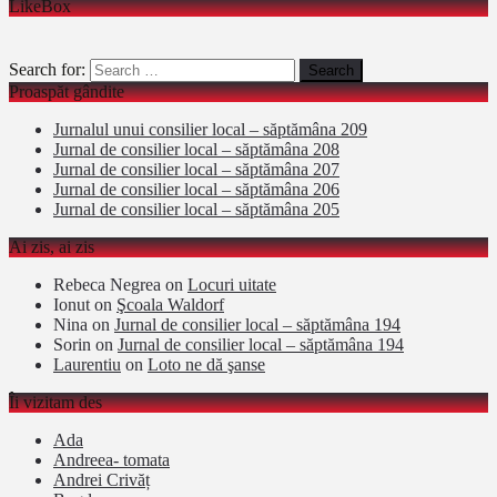
LikeBox
Search for:
Proaspăt gândite
Jurnalul unui consilier local – săptămâna 209
Jurnal de consilier local – săptămâna 208
Jurnal de consilier local – săptămâna 207
Jurnal de consilier local – săptămâna 206
Jurnal de consilier local – săptămâna 205
Ai zis, ai zis
Rebeca Negrea
on
Locuri uitate
Ionut
on
Şcoala Waldorf
Nina
on
Jurnal de consilier local – săptămâna 194
Sorin
on
Jurnal de consilier local – săptămâna 194
Laurentiu
on
Loto ne dă şanse
Îi vizitam des
Ada
Andreea- tomata
Andrei Crivăț