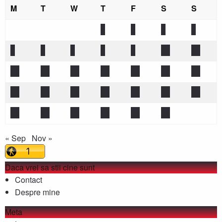
M
T
W
T
F
S
S
1
2
3
4
5
6
7
8
9
10
11
12
13
14
15
16
17
18
19
20
21
22
23
24
25
26
27
28
29
30
31
« Sep
Nov »
Daca vrei sa stii cine sunt
Contact
Despre mine
Meta