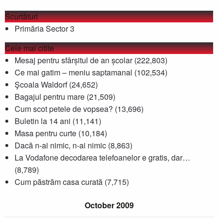
Scurtături
Primăria Sector 3
Cele mai citite
Mesaj pentru sfârșitul de an școlar
(222,803)
Ce mai gatim – meniu saptamanal
(102,534)
Şcoala Waldorf
(24,652)
Bagajul pentru mare
(21,509)
Cum scot petele de vopsea?
(13,696)
Buletin la 14 ani
(11,141)
Masa pentru curte
(10,184)
Dacă n-ai nimic, n-ai nimic
(8,863)
La Vodafone decodarea telefoanelor e gratis, dar…
(8,789)
Cum păstrăm casa curată
(7,715)
October 2009