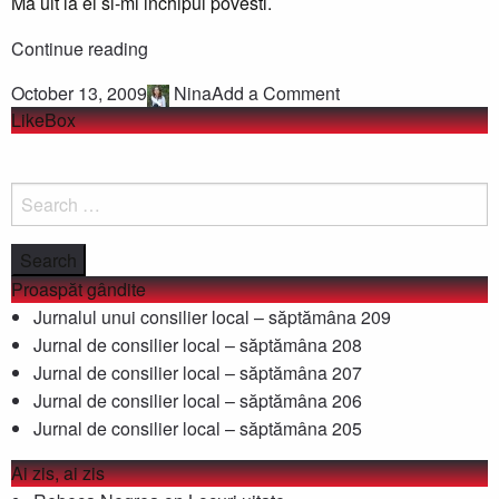
Ma uit la ei si-mi inchipui povesti.
Oameni
Continue reading
October 13, 2009
Nina
Add a Comment
LikeBox
S
fo
Proaspăt gândite
Jurnalul unui consilier local – săptămâna 209
Jurnal de consilier local – săptămâna 208
Jurnal de consilier local – săptămâna 207
Jurnal de consilier local – săptămâna 206
Jurnal de consilier local – săptămâna 205
Ai zis, ai zis