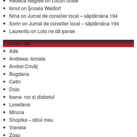
Rebeca Negrea
on
Locuri uitate
Ionut
on
Şcoala Waldorf
Nina
on
Jurnal de consilier local – săptămâna 194
Sorin
on
Jurnal de consilier local – săptămâna 194
Laurentiu
on
Loto ne dă şanse
Îi vizitam des
Ada
Andreea- tomata
Andrei Crivăț
Bogdana
Cetin
Dojo
Ioana- noi si diabetul
Loredana
Miruna
Shopika – stilul meu
Vienela
Zoso