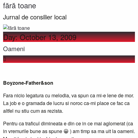
fără toane
Jurnal de consilier local
Day:
October 13, 2009
Oameni
Boyzone-Father&son
Fara nicio legatura cu melodia, va spun ca mi-e lene de mor.
La job e o gramada de lucru si noroc ca-mi place ce fac ca
altfel nu stiu cum as rezista.
Pentru ca traficul dimineata e din ce in ce mai aglomerat (ca
in vremurile bune as spune 😀 ) am timp sa ma uit la oameni.