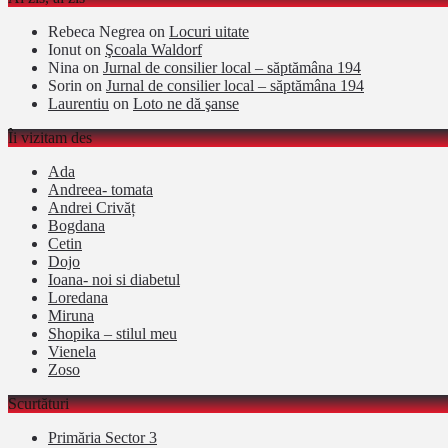
Rebeca Negrea
on
Locuri uitate
Ionut
on
Şcoala Waldorf
Nina
on
Jurnal de consilier local – săptămâna 194
Sorin
on
Jurnal de consilier local – săptămâna 194
Laurentiu
on
Loto ne dă şanse
Îi vizitam des
Ada
Andreea- tomata
Andrei Crivăț
Bogdana
Cetin
Dojo
Ioana- noi si diabetul
Loredana
Miruna
Shopika – stilul meu
Vienela
Zoso
Scurtături
Primăria Sector 3