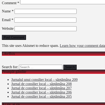
Comment
*
Name
*
Email
*
Website
This site uses Akismet to reduce spam.
Learn how your comment data 
LikeBox
Search for:
Proaspăt gândite
Jurnalul unui consilier local – săptămâna 209
Jurnal de consilier local – săptămâna 208
Jurnal de consilier local – săptămâna 207
Jurnal de consilier local – săptămâna 206
Jurnal de consilier local – săptămâna 205
Ai zis, ai zis