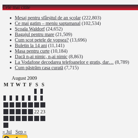
Cele mai citite
Mesaj pentru sfârșitul de an școlar
(222,803)
Ce mai gatim – meniu saptamanal
(102,534)
Şcoala Waldorf
(24,652)
Bagajul pentru mare
(21,509)
Cum scot petele de vopsea?
(13,696)
Buletin la 14 ani
(11,141)
Masa pentru curte
(10,184)
Dacă n-ai nimic, n-ai nimic
(8,863)
La Vodafone decodarea telefoanelor e gratis, dar…
(8,789)
Cum păstrăm casa curată
(7,715)
August 2009
M
T
W
T
F
S
S
1
2
3
4
5
6
7
8
9
10
11
12
13
14
15
16
17
18
19
20
21
22
23
24
25
26
27
28
29
30
31
« Jul
Sep »