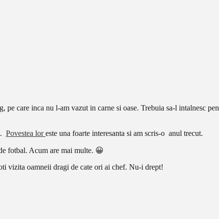
, pe care inca nu l-am vazut in carne si oase. Trebuia sa-l intalnesc p
a.
Povestea lor
este una foarte interesanta si am scris-o anul trecut.
e de fotbal. Acum are mai multe. 😀
oti vizita oamneii dragi de cate ori ai chef. Nu-i drept!