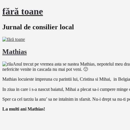
fără toane
Jurnal de consilier local
Mathias
Anul trecut pe vremea asta se nastea Mathias, nepotelul meu drag
nefericite venite in cascada nu mai pot veni. 🙁
Mathias locuieste impreuna cu parintii lui, Cristina si Mihai, in Belgi
In ziua in care i s-a nascut baiatul, Mihai a plecat sa-i cumpere ming
Sper ca cel tarziu la anu’ sa ne intalnim in sfarsit. Nu-i drept sa nu-ti p
La multi ani Mathias!