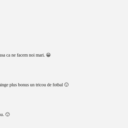
lasa ca ne facem noi mari. 😀
o minge plus bonus un tricou de fotbal 🙂
nu. 🙂