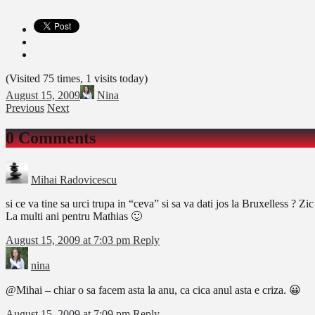
(Visited 75 times, 1 visits today)
August 15, 2009
Nina
Previous
Next
0 Comments
Mihai Radovicescu
si ce va tine sa urci trupa in “ceva” si sa va dati jos la Bruxelless ? Z
La multi ani pentru Mathias 🙂
August 15, 2009 at 7:03 pm
Reply
nina
@Mihai – chiar o sa facem asta la anu, ca cica anul asta e criza. 😀
August 15, 2009 at 7:09 pm
Reply