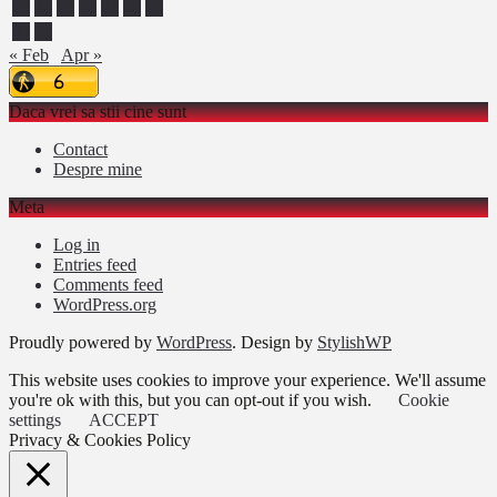
23
24
25
26
27
28
29
30
31
« Feb
Apr »
Daca vrei sa stii cine sunt
Contact
Despre mine
Meta
Log in
Entries feed
Comments feed
WordPress.org
Proudly powered by
WordPress
. Design by
StylishWP
This website uses cookies to improve your experience. We'll assume
you're ok with this, but you can opt-out if you wish.
Cookie
settings
ACCEPT
Privacy & Cookies Policy