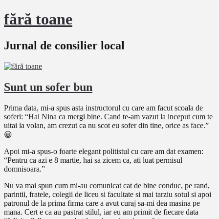
fără toane
Jurnal de consilier local
Sunt un sofer bun
Prima data, mi-a spus asta instructorul cu care am facut scoala de
soferi: “Hai Nina ca mergi bine. Cand te-am vazut la inceput cum te
uitai la volan, am crezut ca nu scot eu sofer din tine, orice as face.”
😀
Apoi mi-a spus-o foarte elegant politistul cu care am dat examen:
“Pentru ca azi e 8 martie, hai sa zicem ca, ati luat permisul
domnisoara.”
Nu va mai spun cum mi-au comunicat cat de bine conduc, pe rand,
parintii, fratele, colegii de liceu si facultate si mai tarziu sotul si apoi
patronul de la prima firma care a avut curaj sa-mi dea masina pe
mana. Cert e ca au pastrat stilul, iar eu am primit de fiecare data