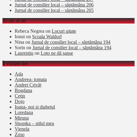
Jurnal de consilier local – săptămâna 206
Jurnal de consilier local – săptămâna 205
Ai zis, ai zis
Rebeca Negrea
on
Locuri uitate
Ionut
on
Şcoala Waldorf
Nina
on
Jurnal de consilier local – săptămâna 194
Sorin
on
Jurnal de consilier local – săptămâna 194
Laurentiu
on
Loto ne dă şanse
Îi vizitam des
Ada
Andreea- tomata
Andrei Crivăț
Bogdana
Cetin
Dojo
Ioana- noi si diabetul
Loredana
Miruna
Shopika – stilul meu
Vienela
Zoso