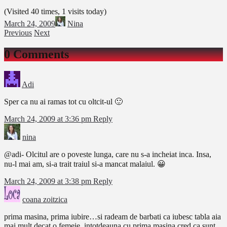
(Visited 40 times, 1 visits today)
March 24, 2009
Nina
Previous
Next
0 Comments
Adi
Sper ca nu ai ramas tot cu oltcit-ul 🙂
March 24, 2009 at 3:36 pm
Reply
nina
@adi- Olcitul are o poveste lunga, care nu s-a incheiat inca. Insa,
nu-l mai am, si-a trait traiul si-a mancat malaiul. 😀
March 24, 2009 at 3:38 pm
Reply
coana zoitzica
prima masina, prima iubire…si radeam de barbati ca iubesc tabla aia
mai mult decat o femeie. intotdeauna cu prima masina cred ca sunt