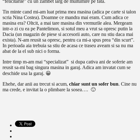
“felicitarile” cu un zambet larg de multumire pe fata.
Tin minte cand mi-am luat prima mea masina (adica pe carte si talon
scria Nina Costea). Doamne ce mandra mai eram. Cum adica ce
masina era? Oltcit, a mai tare masina din vremurile alea. Mergeam
intr-o zi cu ea pe Pantelimon, si sotul meu a vrut sa opresc putin la
Dacia (un magazin de piese si accesorii auto, care nu stiu daca mai
exista). N-am reusit sa opresc, pentru ca mi-a spus prea “din scurt”.
In perioada aia trebuia sa stiu de acasa ce traseu aveam si sa nu ma
abat de la el sub nici o forma.
Intre timp m-am mai “specializat” si dupa cativa ani de soferie am
reusit sa-mi bag singura masina in garaj. Adica am invatat cum se
deschide usa la garaj. 😀
Ehehe, dar anii au trecut si acum,
chiar sunt un sofer bun
. Cine nu
ma crede, e invitat la o plimbare la sosea…. 🙂