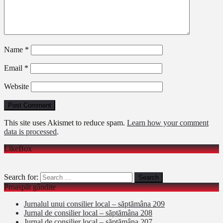
Name
*
Email
*
Website
This site uses Akismet to reduce spam.
Learn how your comment
data is processed
.
LikeBox
Search for:
Proaspăt gândite
Jurnalul unui consilier local – săptămâna 209
Jurnal de consilier local – săptămâna 208
Jurnal de consilier local – săptămâna 207