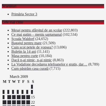
Scurtături
Primăria Sector 3
Cele mai citite
Mesaj pentru sfârșitul de an școlar
(222,803)
Ce mai gatim – meniu saptamanal
(102,534)
Şcoala Waldorf
(24,652)
Bagajul pentru mare
(21,509)
Cum scot petele de vopsea?
(13,696)
Buletin la 14 ani
(11,141)
Masa pentru curte
(10,184)
Dacă n-ai nimic, n-ai nimic
(8,863)
La Vodafone decodarea telefoanelor e gratis, dar…
(8,789)
Cum păstrăm casa curată
(7,715)
March 2009
M
T
W
T
F
S
S
1
2
3
4
5
6
7
8
9
10
11
12
13
14
15
16
17
18
19
20
21
22