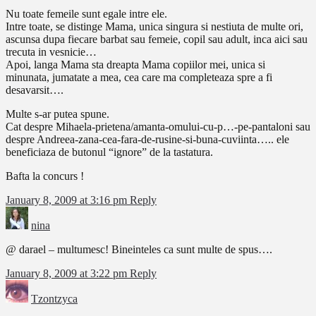
Nu toate femeile sunt egale intre ele.
Intre toate, se distinge Mama, unica singura si nestiuta de multe ori,
ascunsa dupa fiecare barbat sau femeie, copil sau adult, inca aici sau
trecuta in vesnicie…
Apoi, langa Mama sta dreapta Mama copiilor mei, unica si
minunata, jumatate a mea, cea care ma completeaza spre a fi
desavarsit….
Multe s-ar putea spune.
Cat despre Mihaela-prietena/amanta-omului-cu-p…-pe-pantaloni sau
despre Andreea-zana-cea-fara-de-rusine-si-buna-cuviinta….. ele
beneficiaza de butonul “ignore” de la tastatura.
Bafta la concurs !
January 8, 2009 at 3:16 pm
Reply
nina
@ darael – multumesc! Bineinteles ca sunt multe de spus….
January 8, 2009 at 3:22 pm
Reply
Tzontzyca