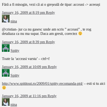
Fără a fi misogin, vezi că ai o greșeală de tipar: acceasi -> aceeași
January 16, 2009 at 8:19 pm
Reply
nina
@cristian- jur ca nu gasesc unde am scris ” acceasi” , te rog
detaliaza ca nu ma supar. Daca am gresit, corectez
January 16, 2009 at 8:39 pm
Reply
Spitty
Toate la ‘acceasi varsta’ – ctrl+f
January 16, 2009 at 10:09 pm
Reply
Spitty
http://www.spititout.ro/2009/01/spitty-recomanda-pt4/
– esti si tu aici
January 16, 2009 at 11:16 pm
Reply
nina