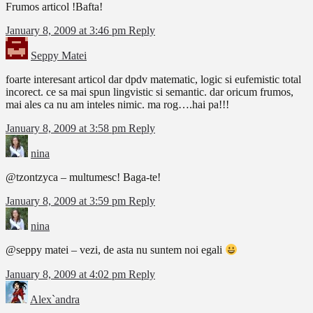
Frumos articol !Bafta!
January 8, 2009 at 3:46 pm
Reply
Seppy Matei
foarte interesant articol dar dpdv matematic, logic si eufemistic total
incorect. ce sa mai spun lingvistic si semantic. dar oricum frumos,
mai ales ca nu am inteles nimic. ma rog….hai pa!!!
January 8, 2009 at 3:58 pm
Reply
nina
@tzontzyca – multumesc! Baga-te!
January 8, 2009 at 3:59 pm
Reply
nina
@seppy matei – vezi, de asta nu suntem noi egali
January 8, 2009 at 4:02 pm
Reply
Alex`andra