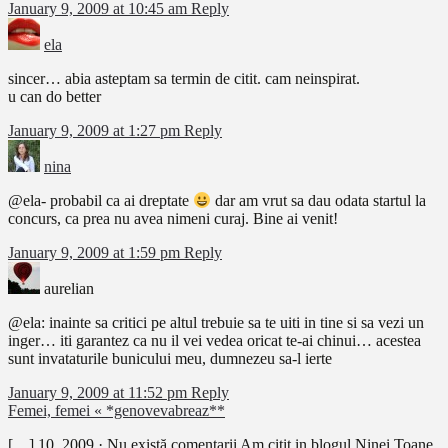
January 9, 2009 at 10:45 am
Reply
ela
sincer… abia asteptam sa termin de citit. cam neinspirat.
u can do better
January 9, 2009 at 1:27 pm
Reply
nina
@ela- probabil ca ai dreptate
dar am vrut sa dau odata startul la
concurs, ca prea nu avea nimeni curaj. Bine ai venit!
January 9, 2009 at 1:59 pm
Reply
aurelian
@ela: inainte sa critici pe altul trebuie sa te uiti in tine si sa vezi un
inger… iti garantez ca nu il vei vedea oricat te-ai chinui… acestea
sunt invataturile bunicului meu, dumnezeu sa-l ierte
January 9, 2009 at 11:52 pm
Reply
Femei, femei « *genovevabreaz**
[…] 10, 2009 · Nu există comentarii Am citit in blogul Ninei Toane,