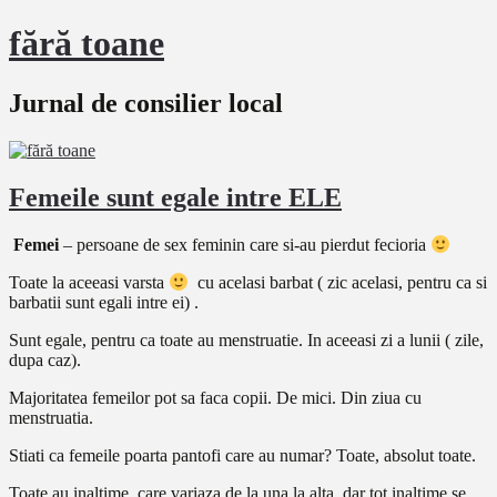
fără toane
Jurnal de consilier local
Femeile sunt egale intre ELE
Femei
– persoane de sex feminin care si-au pierdut fecioria
Toate la aceeasi varsta
cu acelasi barbat ( zic acelasi, pentru ca si
barbatii sunt egali intre ei) .
Sunt egale, pentru ca toate au menstruatie. In aceeasi
zi a lunii ( zile,
dupa caz).
Majoritatea femeilor pot sa faca copii. De mici. Din ziua cu
menstruatia.
Stiati ca femeile poarta
pantofi care au numar? Toate, absolut toate.
Toate au inaltime, care variaza de la una la alta,
dar tot inaltime se