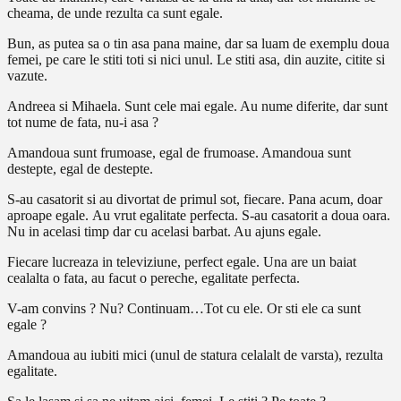
cheama, de unde rezulta ca sunt egale.
Bun, as putea sa o tin asa pana maine,
dar sa luam de exemplu doua
femei, pe care le stiti toti si nici unul. Le stiti asa, din auzite, citite si
vazute.
Andreea si Mihaela. Sunt cele mai egale. Au nume diferite, dar sunt
tot nume de fata, nu-i asa ?
Amandoua sunt frumoase, egal de frumoase. Amandoua sunt
destepte, egal de destepte.
S-au casatorit si au divortat de primul sot, fiecare.
Pana acum, doar
aproape egale.
Au vrut egalitate perfecta. S-au casatorit a doua oara.
Nu in acelasi timp dar cu acelasi barbat. Au ajuns egale.
Fiecare lucreaza in televiziune, perfect egale.
Una are un baiat
cealalta o fata, au facut o pereche, egalitate perfecta.
V-am convins ?
Nu? Continuam…Tot cu ele.
Or sti ele ca sunt
egale ?
Amandoua au iubiti mici (unul de statura celalalt de varsta), rezulta
egalitate.