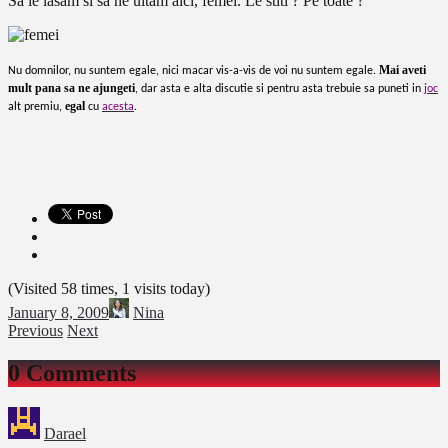
Sa le lasam si sa ne uitam aici, femei. Le stiti ? Pe toate ?
Mai aveti
Nu domnilor, nu suntem egale, nici macar vis-a-vis de voi nu suntem egale.
mult pana sa ne ajungeti
, dar asta e alta discutie si pentru asta trebuie sa puneti in
joc
egal
alt premiu,
cu
acesta
.
(Visited 58 times, 1 visits today)
January 8, 2009
Nina
Previous
Next
0 Comments
Darael