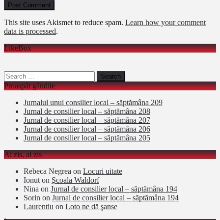
This site uses Akismet to reduce spam.
Learn how your comment
data is processed
.
LikeBox
Search
for:
Proaspăt gândite
Jurnalul unui consilier local – săptămâna 209
Jurnal de consilier local – săptămâna 208
Jurnal de consilier local – săptămâna 207
Jurnal de consilier local – săptămâna 206
Jurnal de consilier local – săptămâna 205
Ai zis, ai zis
Rebeca Negrea
on
Locuri uitate
Ionut
on
Şcoala Waldorf
Nina
on
Jurnal de consilier local – săptămâna 194
Sorin
on
Jurnal de consilier local – săptămâna 194
Laurentiu
on
Loto ne dă şanse