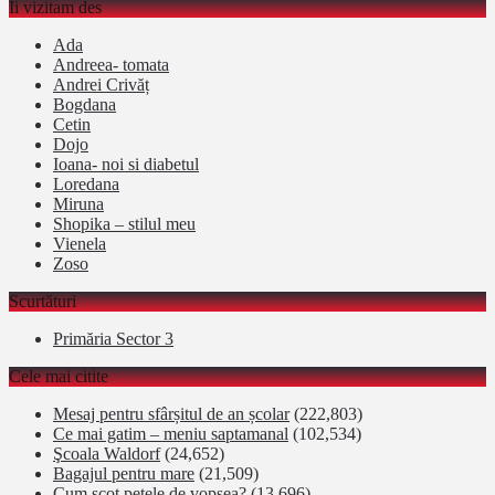
Îi vizitam des
Ada
Andreea- tomata
Andrei Crivăț
Bogdana
Cetin
Dojo
Ioana- noi si diabetul
Loredana
Miruna
Shopika – stilul meu
Vienela
Zoso
Scurtături
Primăria Sector 3
Cele mai citite
Mesaj pentru sfârșitul de an școlar
(222,803)
Ce mai gatim – meniu saptamanal
(102,534)
Şcoala Waldorf
(24,652)
Bagajul pentru mare
(21,509)
Cum scot petele de vopsea?
(13,696)