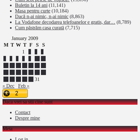
Buletin la 14 ani
(11,141)
Masa pentru curte
(10,184)
Dacă n-ai nimic, n-ai nimic
(8,863)
La Vodafone decodarea telefoanelor e gratis, dar…
(8,789)
Cum păstrăm casa curată
(7,715)
January 2009
M
T
W
T
F
S
S
1
2
3
4
5
6
7
8
9
10
11
12
13
14
15
16
17
18
19
20
21
22
23
24
25
26
27
28
29
30
31
« Dec
Feb »
Daca vrei sa stii cine sunt
Contact
Despre mine
Meta
Log in