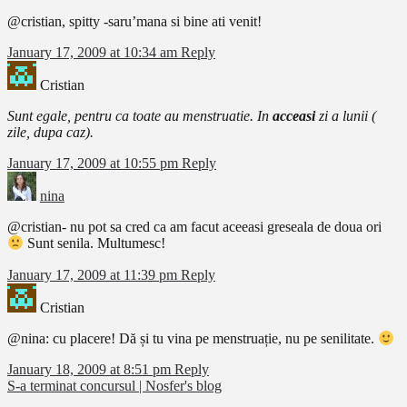
@cristian, spitty -saru’mana si bine ati venit!
January 17, 2009 at 10:34 am
Reply
Cristian
Sunt egale, pentru ca toate au menstruatie. In
acceasi
zi a lunii (
zile, dupa caz).
January 17, 2009 at 10:55 pm
Reply
nina
@cristian- nu pot sa cred ca am facut aceeasi greseala de doua ori
Sunt senila. Multumesc!
January 17, 2009 at 11:39 pm
Reply
Cristian
@nina: cu placere! Dă și tu vina pe menstruație, nu pe senilitate.
January 18, 2009 at 8:51 pm
Reply
S-a terminat concursul | Nosfer's blog