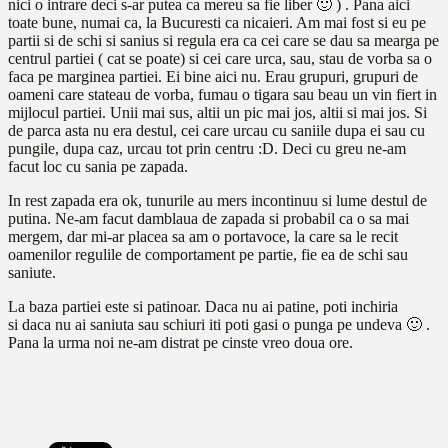
nici o intrare deci s-ar putea ca mereu sa fie liber 🙂 ) . Pana aici
toate bune, numai ca, la Bucuresti ca nicaieri. Am mai fost si eu pe
partii si de schi si sanius si regula era ca cei care se dau sa mearga pe
centrul partiei ( cat se poate) si cei care urca, sau, stau de vorba sa o
faca pe marginea partiei. Ei bine aici nu. Erau grupuri, grupuri de
oameni care stateau de vorba, fumau o tigara sau beau un vin fiert in
mijlocul partiei. Unii mai sus, altii un pic mai jos, altii si mai jos. Si
de parca asta nu era destul, cei care urcau cu saniile dupa ei sau cu
pungile, dupa caz, urcau tot prin centru :D. Deci cu greu ne-am
facut loc cu sania pe zapada.
In rest zapada era ok, tunurile au mers incontinuu si lume destul de
putina. Ne-am facut damblaua de zapada si probabil ca o sa mai
mergem, dar mi-ar placea sa am o portavoce, la care sa le recit
oamenilor regulile de comportament pe partie, fie ea de schi sau
saniute.
La baza partiei este si patinoar. Daca nu ai patine, poti inchiria
si daca nu ai saniuta sau schiuri iti poti gasi o punga pe undeva 🙂 .
Pana la urma noi ne-am distrat pe cinste vreo doua ore.