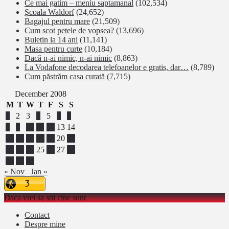
Ce mai gatim – meniu saptamanal
(102,534)
Şcoala Waldorf
(24,652)
Bagajul pentru mare
(21,509)
Cum scot petele de vopsea?
(13,696)
Buletin la 14 ani
(11,141)
Masa pentru curte
(10,184)
Dacă n-ai nimic, n-ai nimic
(8,863)
La Vodafone decodarea telefoanelor e gratis, dar…
(8,789)
Cum păstrăm casa curată
(7,715)
December 2008
M
T
W
T
F
S
S
1
2
3
4
5
6
7
8
9
10
11
12
13
14
15
16
17
18
19
20
21
22
23
24
25
26
27
28
29
30
31
« Nov
Jan »
Daca vrei sa stii cine sunt
Contact
Despre mine