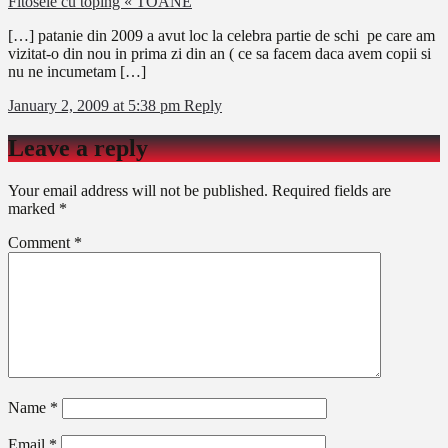
Fitosele cu toping « TOANE
[…] patanie din 2009 a avut loc la celebra partie de schi pe care am
vizitat-o din nou in prima zi din an ( ce sa facem daca avem copii si
nu ne incumetam […]
January 2, 2009 at 5:38 pm
Reply
Leave a reply
Your email address will not be published.
Required fields are
marked
*
Comment
*
Name
*
Email
*