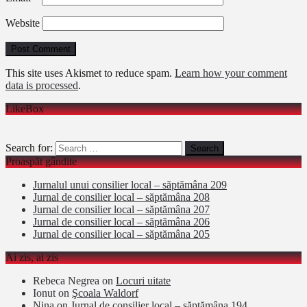
Website
This site uses Akismet to reduce spam.
Learn how your comment
data is processed
.
LikeBox
Search for:
Proaspăt gândite
Jurnalul unui consilier local – săptămâna 209
Jurnal de consilier local – săptămâna 208
Jurnal de consilier local – săptămâna 207
Jurnal de consilier local – săptămâna 206
Jurnal de consilier local – săptămâna 205
Ai zis, ai zis
Rebeca Negrea
on
Locuri uitate
Ionut
on
Şcoala Waldorf
Nina
on
Jurnal de consilier local – săptămâna 194