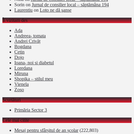
Sorin
on
Jurnal de consilier local – săptămâna 194
Laurentiu
on
Loto ne dă şanse
Îi vizitam des
Ada
Andreea- tomata
Andrei Crivăț
Bogdana
Cetin
Dojo
Ioana- noi si diabetul
Loredana
Miruna
Shopika – stilul meu
Vienela
Zoso
Scurtături
Primăria Sector 3
Cele mai citite
Mesaj pentru sfârșitul de an școlar
(222,803)