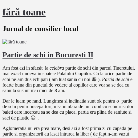
fără toane
Jurnal de consilier local
Partie de schi in Bucuresti II
Am fost azi in sfarsit la
celebra
partie de schi din parcul Tineretului,
mai exact undeva in spatele Palatului Copiilor. Ca la orice partie de
schi ne-am dus echipati ( am luat sania cu noi 😀 ).
Partia de schi
e
foarte buna din punctul de vedere al copiilor care vor sa se dea cu
saniuta si sunt mai mici de 8 ani.
Dar le luam pe rand. Lungimea si inclinatia sunt ok pentru o partie
de schi pentru incepartori, insa in afara de un copil cu schiuri si doi
baieti care incercau sa se dea cu placa, partia era plina de saniute si
saci de plastic 😀 .
Aglomeratia nu era prea mare, desi azi a fost prima zi cu zapada pe
partie si organizatorii au lasat intrarea la liber ( de fapt n-am vazut