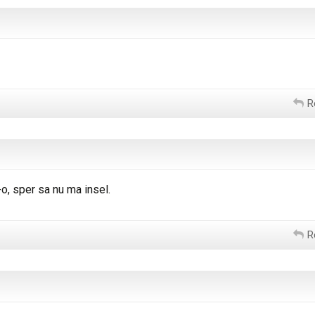
R
-o, sper sa nu ma insel.
R