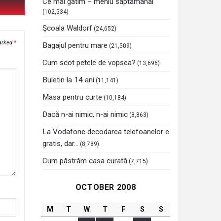
Ce mai gatim – meniu saptamanal
(102,534)
Şcoala Waldorf
(24,652)
marked
*
Bagajul pentru mare
(21,509)
Cum scot petele de vopsea?
(13,696)
Buletin la 14 ani
(11,141)
Masa pentru curte
(10,184)
Dacă n-ai nimic, n-ai nimic
(8,863)
La Vodafone decodarea telefoanelor e
gratis, dar…
(8,789)
Cum păstrăm casa curată
(7,715)
OCTOBER 2008
M
T
W
T
F
S
S