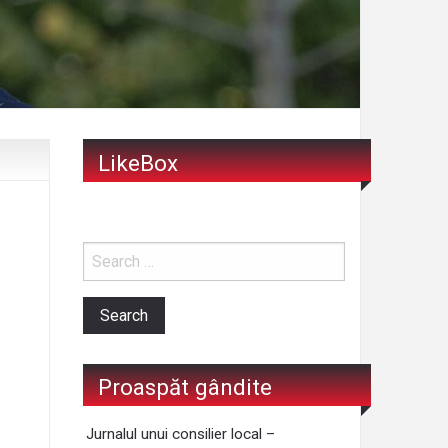
LikeBox
Proaspăt gândite
Jurnalul unui consilier local –