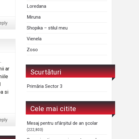
Loredana
Miruna
eply
Shopika – stilul meu
Vienela
Zoso
.
ii ar
Scurtături
iile
d
Primăria Sector 3
a si
Cele mai citite
eply
Mesaj pentru sfârșitul de an școlar
(222,803)