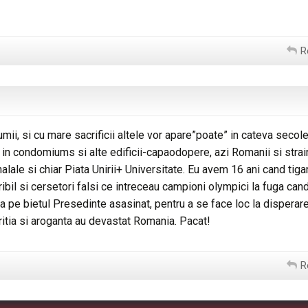
R
umii, si cu mare sacrificii altele vor apare”poate” in cateva secole
in condomiums si alte edificii-capaodopere, azi Romanii si strain
alale si chiar Piata Unirii+ Universitate. Eu avem 16 ani cand tigan
ibil si cersetori falsi ce intreceau campioni olympici la fuga can
Sa pe bietul Presedinte asasinat, pentru a se face loc la disperare
ritia si aroganta au devastat Romania. Pacat!
R