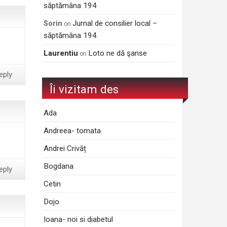
săptămâna 194
Jurnal de consilier local –
Sorin
on
săptămâna 194
Laurentiu
Loto ne dă şanse
on
eply
Îi vizitam des
Ada
Andreea- tomata
Andrei Crivăț
Bogdana
eply
Cetin
Dojo
Ioana- noi si diabetul