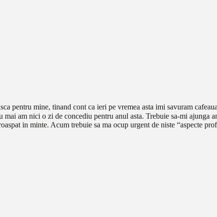
rusca pentru mine, tinand cont ca ieri pe vremea asta imi savuram cafeau
u mai am nici o zi de concediu pentru anul asta. Trebuie sa-mi ajunga am
proaspat in minte. Acum trebuie sa ma ocup urgent de niste “aspecte prof