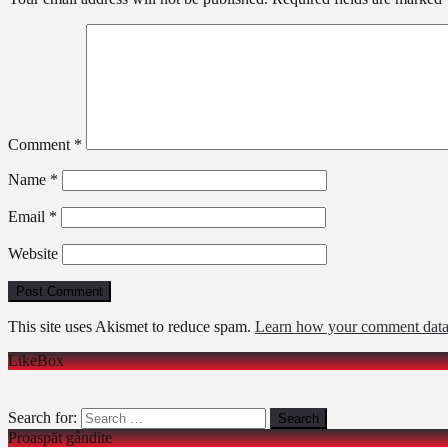
Comment
*
Name
*
Email
*
Website
This site uses Akismet to reduce spam.
Learn how your comment data 
LikeBox
Search for:
Proaspăt gândite