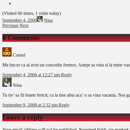
(Visited 66 times, 1 visits today)
September 4, 2008
Nina
Previous
Next
0 Comments
Cornel
Ma bucur ca ai avut un concediu frumos. Astept sa vina si la mine vara
September 4, 2008 at 12:27 pm
Reply
Nina
Tu tre’ sa fii foarte fericit, ca la tine abia acu’ o sa vina vacanta. N
September 9, 2008 at 2:32 pm
Reply
Leave a reply
Your email address will not be published.
Required fields are marked