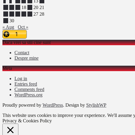
8
9
10
11
12
13
14
15
16
17
18
19
20
21
22
23
24
25
26
27
28
29
30
« Aug
Oct »
Daca vrei sa stii cine sunt
Contact
Despre mine
Meta
Log in
Entries feed
Comments feed
WordPress.org
Proudly powered by
WordPress
. Design by
StylishWP
This website uses cookies to improve your experience. We'll assume yo
Privacy & Cookies Policy