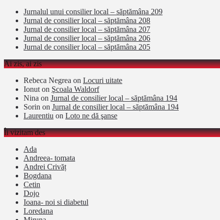
Jurnalul unui consilier local – săptămâna 209
Jurnal de consilier local – săptămâna 208
Jurnal de consilier local – săptămâna 207
Jurnal de consilier local – săptămâna 206
Jurnal de consilier local – săptămâna 205
Ai zis, ai zis
Rebeca Negrea
on
Locuri uitate
Ionut
on
Şcoala Waldorf
Nina
on
Jurnal de consilier local – săptămâna 194
Sorin
on
Jurnal de consilier local – săptămâna 194
Laurentiu
on
Loto ne dă şanse
Îi vizitam des
Ada
Andreea- tomata
Andrei Crivăț
Bogdana
Cetin
Dojo
Ioana- noi si diabetul
Loredana
Miruna