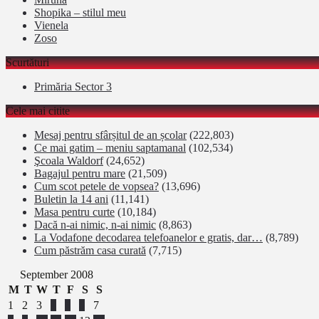
Shopika – stilul meu
Vienela
Zoso
Scurtături
Primăria Sector 3
Cele mai citite
Mesaj pentru sfârșitul de an școlar
(222,803)
Ce mai gatim – meniu saptamanal
(102,534)
Şcoala Waldorf
(24,652)
Bagajul pentru mare
(21,509)
Cum scot petele de vopsea?
(13,696)
Buletin la 14 ani
(11,141)
Masa pentru curte
(10,184)
Dacă n-ai nimic, n-ai nimic
(8,863)
La Vodafone decodarea telefoanelor e gratis, dar…
(8,789)
Cum păstrăm casa curată
(7,715)
September 2008
M
T
W
T
F
S
S
1
2
3
4
5
6
7