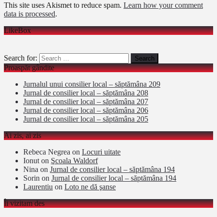
This site uses Akismet to reduce spam.
Learn how your comment
data is processed
.
LikeBox
Search for:
Proaspăt gândite
Jurnalul unui consilier local – săptămâna 209
Jurnal de consilier local – săptămâna 208
Jurnal de consilier local – săptămâna 207
Jurnal de consilier local – săptămâna 206
Jurnal de consilier local – săptămâna 205
Ai zis, ai zis
Rebeca Negrea
on
Locuri uitate
Ionut
on
Şcoala Waldorf
Nina
on
Jurnal de consilier local – săptămâna 194
Sorin
on
Jurnal de consilier local – săptămâna 194
Laurentiu
on
Loto ne dă şanse
Îi vizitam des