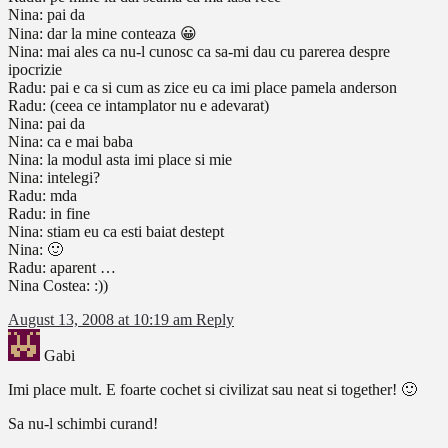
Nina: pai da
Nina: dar la mine conteaza 😀
Nina: mai ales ca nu-l cunosc ca sa-mi dau cu parerea despre
ipocrizie
Radu: pai e ca si cum as zice eu ca imi place pamela anderson
Radu: (ceea ce intamplator nu e adevarat)
Nina: pai da
Nina: ca e mai baba
Nina: la modul asta imi place si mie
Nina: intelegi?
Radu: mda
Radu: in fine
Nina: stiam eu ca esti baiat destept
Nina: 🙂
Radu: aparent …
Nina Costea: :))
August 13, 2008 at 10:19 am
Reply
Gabi
Imi place mult. E foarte cochet si civilizat sau neat si together! 🙂
Sa nu-l schimbi curand!