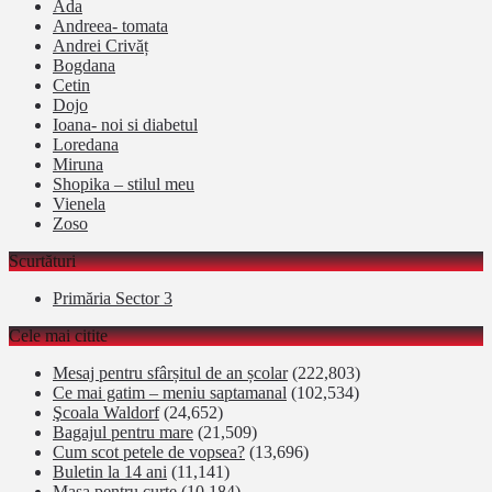
Ada
Andreea- tomata
Andrei Crivăț
Bogdana
Cetin
Dojo
Ioana- noi si diabetul
Loredana
Miruna
Shopika – stilul meu
Vienela
Zoso
Scurtături
Primăria Sector 3
Cele mai citite
Mesaj pentru sfârșitul de an școlar
(222,803)
Ce mai gatim – meniu saptamanal
(102,534)
Şcoala Waldorf
(24,652)
Bagajul pentru mare
(21,509)
Cum scot petele de vopsea?
(13,696)
Buletin la 14 ani
(11,141)
Masa pentru curte
(10,184)