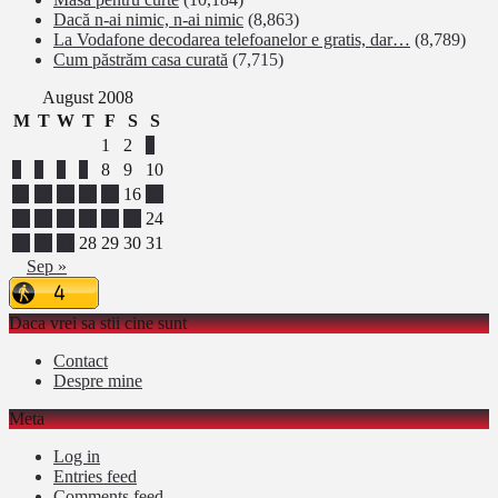
Dacă n-ai nimic, n-ai nimic
(8,863)
La Vodafone decodarea telefoanelor e gratis, dar…
(8,789)
Cum păstrăm casa curată
(7,715)
August 2008
M
T
W
T
F
S
S
1
2
3
4
5
6
7
8
9
10
11
12
13
14
15
16
17
18
19
20
21
22
23
24
25
26
27
28
29
30
31
Sep »
Daca vrei sa stii cine sunt
Contact
Despre mine
Meta
Log in
Entries feed
Comments feed