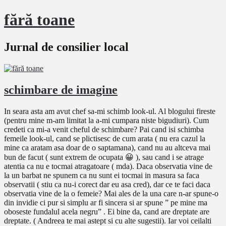
fără toane
Jurnal de consilier local
schimbare de imagine
In seara asta am avut chef sa-mi schimb look-ul. Al blogului fireste
(pentru mine m-am limitat la a-mi cumpara niste bigudiuri). Cum
credeti ca mi-a venit cheful de schimbare? Pai cand isi schimba
femeile look-ul, cand se plictisesc de cum arata ( nu era cazul la
mine ca aratam asa doar de o saptamana), cand nu au altceva mai
bun de facut ( sunt extrem de ocupata 😀 ), sau cand i se atrage
atentia ca nu e tocmai atragatoare ( mda). Daca observatia vine de
la un barbat ne spunem ca nu sunt ei tocmai in masura sa faca
observatii ( stiu ca nu-i corect dar eu asa cred), dar ce te faci daca
observatia vine de la o femeie? Mai ales de la una care n-ar spune-o
din invidie ci pur si simplu ar fi sincera si ar spune ” pe mine ma
oboseste fundalul acela negru” . Ei bine da, cand are dreptate are
dreptate. ( Andreea te mai astept si cu alte sugestii). Iar voi ceilalti