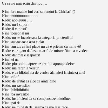
Ca sa nu mai scriu din nou …
Nina: bre matale imi ceri sa renunt la Chirila? :((
Nina: nuuuuuuuuuuuuu
Radu: aooleuuu ….
Radu: nu-l suport
Radu: il cunosti?
Nina: personal nu
Radu: nu se incadreaza la categoria prietenii tai
Nina: aaaaaaaaaa asta e clar
Nina: am zis ca imi place nu ca e prieten cu mine 😀
Radu: e arogant da’ asta n-ar fi de mirare fiindca e vedeta
Radu: da’ mai e si ipocrit
Nina: ei na
Radu: plus ca nu apreciez arta lui aproape deloc
Radu: ma refer la versuri
Radu: e ca idiotul ala de venise alaltaieri la sinteza zilei
Nina: of of
Radu: de aratat as zice ca arata bine
Radu: nu ravasitor
Nina: hihihihihihi
Nina: ba ravasitor
Radu: insuficient ca sa compenseze atitudinea
Nina: pai da
Radu: pe mine iti dai seama ca ma lasa rece