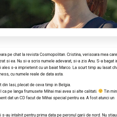
seara pe chat la revista Cosmopolitan. Cristina, verisoara mea car
rat si ea. Nu si-a scris numele adevarat, si-a zis Anu. S-a bagat i
i ales s-a imprietenit cu un baiat Marco. La scurt timp au lasat ch
mess, cu numele reale de data asta.
 din Iasi, plecat de ceva timp in Belgia.
l ca pe langa frumusete Mihai mai avea si alte calitati.
Tin min
oment dat un CD facut de Mihai special pentru ea. A fost atunci un
i s-au intalnit pentru prima data pe peronul garii de nord. Nu stia