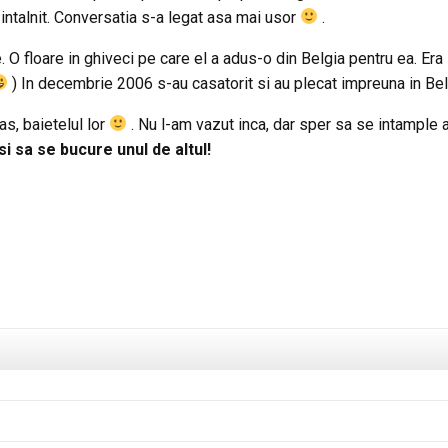
 intalnit. Conversatia s-a legat asa mai usor
.
 O floare in ghiveci pe care el a adus-o din Belgia pentru ea. Era
) In decembrie 2006 s-au casatorit si au plecat impreuna in Bel
s, baietelul lor
. Nu l-am vazut inca, dar sper sa se intample 
si sa se bucure unul de altul!