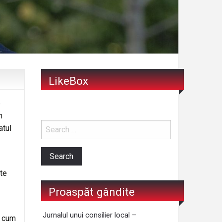
LikeBox
e
n
atul
te
Proaspăt gândite
Jurnalul unui consilier local –
u cum