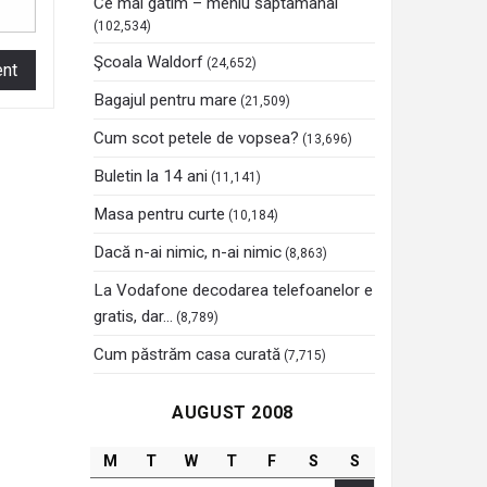
Ce mai gatim – meniu saptamanal
(102,534)
Şcoala Waldorf
(24,652)
Bagajul pentru mare
(21,509)
Cum scot petele de vopsea?
(13,696)
Buletin la 14 ani
(11,141)
Masa pentru curte
(10,184)
Dacă n-ai nimic, n-ai nimic
(8,863)
La Vodafone decodarea telefoanelor e
gratis, dar…
(8,789)
Cum păstrăm casa curată
(7,715)
AUGUST 2008
M
T
W
T
F
S
S