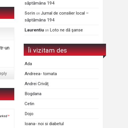
săptămâna 194
Jurnal de consilier local –
Sorin
on
săptămâna 194
Laurentiu
Loto ne dă şanse
on
ntr-un
Îi vizitam des
Ada
eply
Andreea- tomata
Andrei Crivăț
Bogdana
Cetin
Dojo
marked
*
Ioana- noi si diabetul