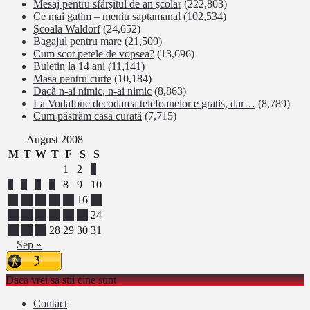
Mesaj pentru sfârșitul de an școlar
(222,803)
Ce mai gatim – meniu saptamanal
(102,534)
Şcoala Waldorf
(24,652)
Bagajul pentru mare
(21,509)
Cum scot petele de vopsea?
(13,696)
Buletin la 14 ani
(11,141)
Masa pentru curte
(10,184)
Dacă n-ai nimic, n-ai nimic
(8,863)
La Vodafone decodarea telefoanelor e gratis, dar…
(8,789)
Cum păstrăm casa curată
(7,715)
August 2008
M
T
W
T
F
S
S
1
2
3
4
5
6
7
8
9
10
11
12
13
14
15
16
17
18
19
20
21
22
23
24
25
26
27
28
29
30
31
Sep »
Daca vrei sa stii cine sunt
Contact