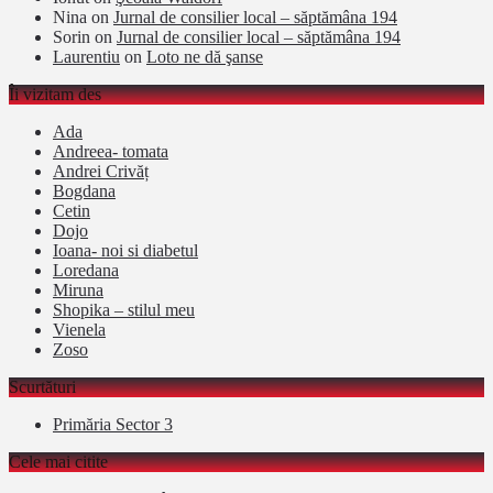
Nina
on
Jurnal de consilier local – săptămâna 194
Sorin
on
Jurnal de consilier local – săptămâna 194
Laurentiu
on
Loto ne dă şanse
Îi vizitam des
Ada
Andreea- tomata
Andrei Crivăț
Bogdana
Cetin
Dojo
Ioana- noi si diabetul
Loredana
Miruna
Shopika – stilul meu
Vienela
Zoso
Scurtături
Primăria Sector 3
Cele mai citite