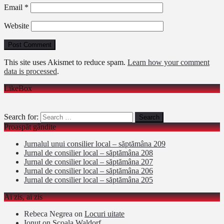
Email
*
Website
This site uses Akismet to reduce spam.
Learn how your comment
data is processed
.
LikeBox
Search for:
Proaspăt gândite
Jurnalul unui consilier local – săptămâna 209
Jurnal de consilier local – săptămâna 208
Jurnal de consilier local – săptămâna 207
Jurnal de consilier local – săptămâna 206
Jurnal de consilier local – săptămâna 205
Ai zis, ai zis
Rebeca Negrea
on
Locuri uitate
Ionut
on
Şcoala Waldorf