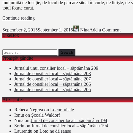
mulțumită de locație, de locul de parcare situat în curte, de liniște, d
totul foarte curat.
Unde
Continue reading
dormim
in
September 2, 2015
September 1, 2015
Nina
Add a Comment
Ungaria
LikeBox
(I)
Search
for:
Proaspăt gândite
Jurnalul unui consilier local – săptămâna 209
Jurnal de consilier local – săptămâna 208
Jurnal de consilier local – săptămâna 207
Jurnal de consilier local – săptămâna 206
Jurnal de consilier local – săptămâna 205
Ai zis, ai zis
Rebeca Negrea
on
Locuri uitate
Ionut
on
Şcoala Waldorf
Nina
on
Jurnal de consilier local – săptămâna 194
Sorin
on
Jurnal de consilier local – săptămâna 194
Laurentiu
on
Loto ne dă şanse