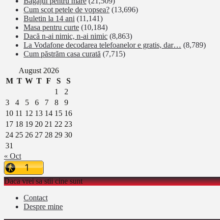
Bagajul pentru mare
(21,509)
Cum scot petele de vopsea?
(13,696)
Buletin la 14 ani
(11,141)
Masa pentru curte
(10,184)
Dacă n-ai nimic, n-ai nimic
(8,863)
La Vodafone decodarea telefoanelor e gratis, dar…
(8,789)
Cum păstrăm casa curată
(7,715)
August 2026
M
T
W
T
F
S
S
1
2
3
4
5
6
7
8
9
10
11
12
13
14
15
16
17
18
19
20
21
22
23
24
25
26
27
28
29
30
31
« Oct
Daca vrei sa stii cine sunt
Contact
Despre mine