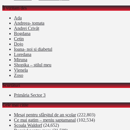
Îi vizitam des
Ada
Andreea- tomata
Andrei Crivăț
Bogdana
Cetin
Dojo
Ioana- noi si diabetul
Loredana
Miruna
Shopika – stilul meu
Vienela
Zoso
Scurtături
Primăria Sector 3
Cele mai citite
Mesaj pentru sfârșitul de an școlar
(222,803)
Ce mai gatim – meniu saptamanal
(102,534)
Şcoala Waldorf
(24,652)