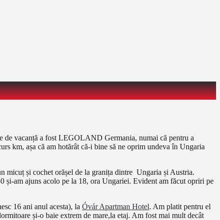
tinație de vacanță a fost LEGOLAND Germania, numai că pentru a
curs km, așa că am hotărât că-i bine să ne oprim undeva în Ungaria
n micuț și cochet orășel de la granița dintre Ungaria și Austria.
0 și-am ajuns acolo pe la 18, ora Ungariei. Evident am făcut opriri pe
esc 16 ani anul acesta), la
Óvár Apartman Hotel
. Am platit pentru el
ă dormitoare și-o baie extrem de mare,la etaj. Am fost mai mult decât