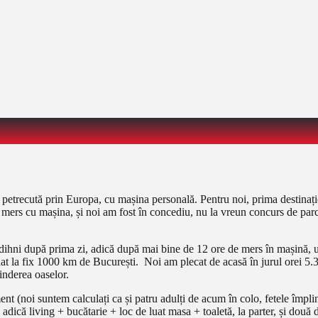
nță petrecută prin Europa, cu mașina personală. Pentru noi, prima des
 mers cu mașina, și noi am fost în concediu, nu la vreun concurs de par
odihni după prima zi, adică după mai bine de 12 ore de mers în mașină, u
t la fix 1000 km de București. Noi am plecat de acasă în jurul orei 5.3
inderea oaselor.
(noi suntem calculați ca și patru adulți de acum în colo, fetele împlin
 adică living + bucătarie + loc de luat masa + toaletă, la parter, și dou