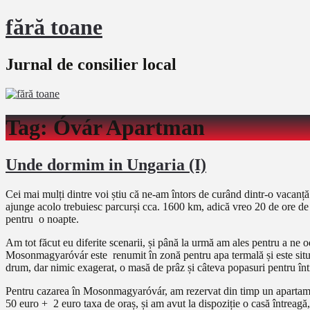
fără toane
Jurnal de consilier local
Tag:
Óvár Apartman
Unde dormim in Ungaria (I)
Cei mai mulți dintre voi știu că ne-am întors de curând dintr-o vaca
ajunge acolo trebuiesc parcurși cca. 1600 km, adică vreo 20 de ore de
pentru o noapte.
Am tot făcut eu diferite scenarii, și până la urmă am ales pentru a ne 
Mosonmagyaróvár este renumit în zonă pentru apa termală și este situa
drum, dar nimic exagerat, o masă de prâz și câteva popasuri pentru înt
Pentru cazarea în Mosonmagyaróvár, am rezervat din timp un apartament 
50 euro + 2 euro taxa de oraș, și am avut la dispoziție o casă întreagă,